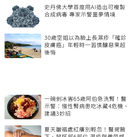
史丹佛大學首度用AI造出可複製
合成病毒 專家示警噩夢情境
30歲空姐以為臉上長濕疹「確診
皮膚癌」年輕時一習慣釀惡果超
後悔
一碗剉冰害65歲阿伯急洗腎！醫
示警：慢性腎病患吃冰藏4危機、
建議3妙招
夏天皺褶處紅癢別輕忽！醫揭腋
下、鼠蹊部6部位 濕疹與黴菌感