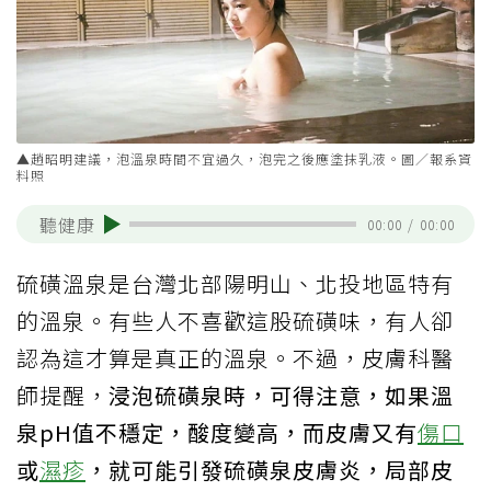
▲趙昭明建議，泡溫泉時間不宜過久，泡完之後應塗抹乳液。圖／報系資
料照
聽健康
00:00
/
00:00
硫磺溫泉是台灣北部陽明山、北投地區特有
的溫泉。有些人不喜歡這股硫磺味，有人卻
認為這才算是真正的溫泉。不過，皮膚科醫
師提醒，
浸泡硫磺泉時，可得注意，如果溫
泉pH值不穩定，酸度變高，而皮膚又有
傷口
或
濕疹
，就可能引發硫磺泉皮膚炎，局部皮