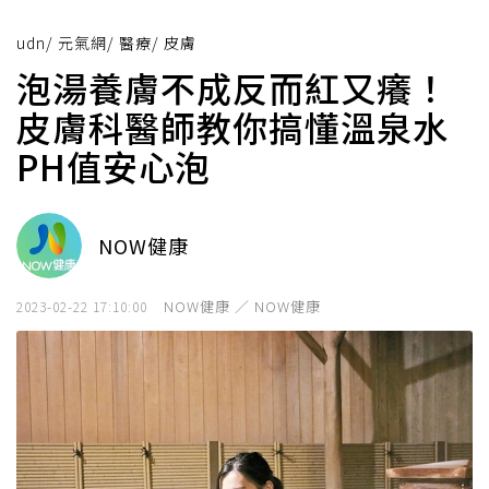
udn
/
元氣網
/
醫療
/
皮膚
泡湯養膚不成反而紅又癢！
皮膚科醫師教你搞懂溫泉水
PH值安心泡
NOW健康
NOW健康 ／ NOW健康
2023-02-22 17:10:00