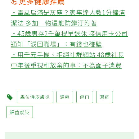
💪更多健康推薦
‧電風扇滿是灰塵？家事達人教1分鐘清
潔法 多加一物還能防髒汙附著
‧45歲男存2千萬提早退休 接信用卡公司
通知「淚回職場」：有錢也碰壁
‧用千元手機、拒絕社群網站 48歲社長
中年後重視和放棄的事：不為面子消費
異位性皮膚炎
溫泉
傷口
濕疹
細菌感染