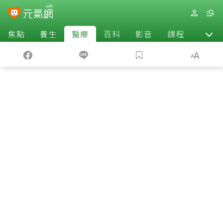
焦點
養生
醫療
百科
影音
課程
退休