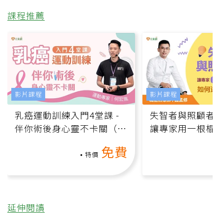
課程推薦
影片課程
影片課程
乳癌運動訓練入門4堂課 -
失智者與照顧者
伴你術後身心靈不卡關（線
讓專家用一根棍
上影音課）
何逆轉退化大腦
免費
課）
特價
延伸閱讀