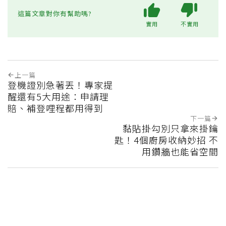
這篇文章對你有幫助嗎?
實用
不實用
上一篇
登機證別急著丟！專家提
醒還有5大用途：申請理
賠、補登哩程都用得到
下一篇
黏貼掛勾別只拿來掛鑰
匙！4個廚房收納妙招 不
用鑽牆也能省空間