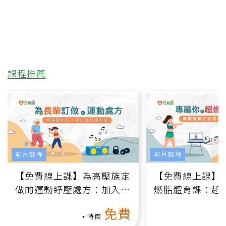
課程推薦
影片課程
影片課程
【免費線上課】為高壓族定
【免費線上課】
做的運動紓壓處方：加入行
燃脂體育課：超
動、增肌、互動元素，0基
氧」高壓族在家
免費
礎也能做！
負擔
特價