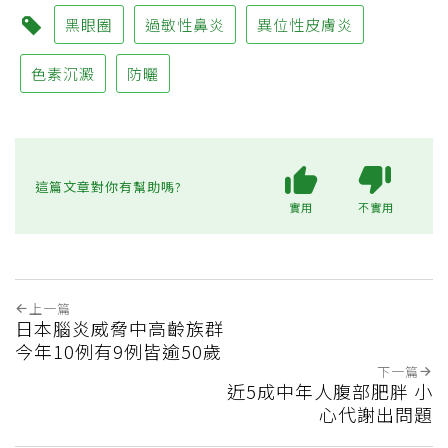
黑眼圈
過敏性鼻炎
異位性皮膚炎
色素沉澱
防曬
這篇文章對你有幫助嗎?
實用
不實用
上一篇
日本腦炎威脅中高齡族群
今年10例有9例皆逾50歲
下一篇
近5成中年人腹部肥胖 小
心代謝出問題