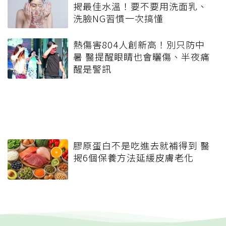
揭最佳水溫！要不要用洗面乳、
洗臉NG習慣一次搞懂
熱傷害804人創新高！別只防中
暑 醫提醒眼睛也會曬傷、半夜痛
醒是警訊
膠原蛋白不是吃進去就補得到 醫
揭6個保養方法延緩皮膚老化