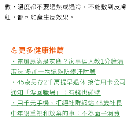
敷，溫度都不要過熱或過冷，不能敷到皮膚
紅，都可能產生反效果。
💪更多健康推薦
‧電風扇滿是灰塵？家事達人教1分鐘清
潔法 多加一物還能防髒汙附著
‧45歲男存2千萬提早退休 接信用卡公司
通知「淚回職場」：有錢也碰壁
‧用千元手機、拒絕社群網站 48歲社長
中年後重視和放棄的事：不為面子消費