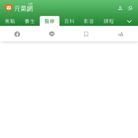
焦點
養生
醫療
百科
影音
課程
退休