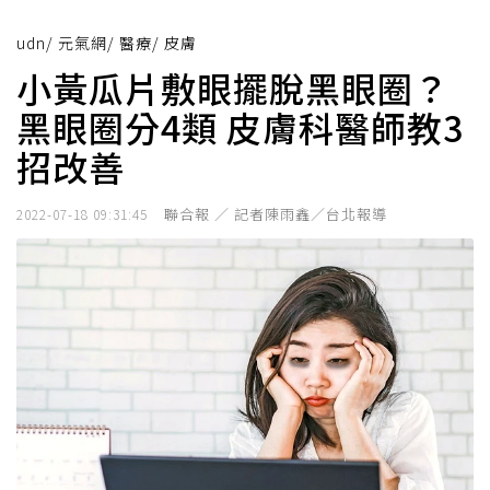
udn
/
元氣網
/
醫療
/
皮膚
小黃瓜片敷眼擺脫黑眼圈？
黑眼圈分4類 皮膚科醫師教3
招改善
聯合報 ／ 記者陳雨鑫／台北報導
2022-07-18 09:31:45