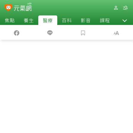
焦點
養生
醫療
百科
影音
課程
退休