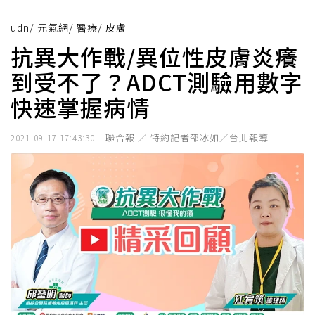
udn
/
元氣網
/
醫療
/
皮膚
抗異大作戰/異位性皮膚炎癢
到受不了？ADCT測驗用數字
快速掌握病情
聯合報 ／ 特約記者邵冰如／台北報導
2021-09-17 17:43:30