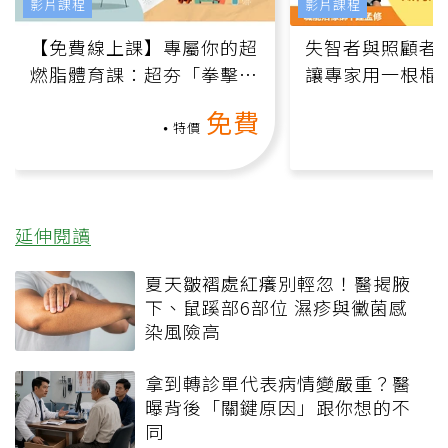
影片課程
影片課程
【免費線上課】專屬你的超
失智者與照顧者
燃脂體育課：超夯「拳擊有
讓專家用一根棍
氧」高壓族在家釋放壓力無
何逆轉退化大腦
免費
負擔
課）
特價
延伸閱讀
夏天皺褶處紅癢別輕忽！醫揭腋
下、鼠蹊部6部位 濕疹與黴菌感
染風險高
拿到轉診單代表病情變嚴重？醫
曝背後「關鍵原因」跟你想的不
同