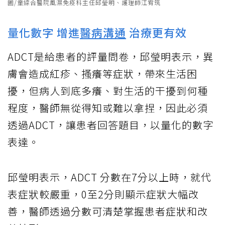
圖/童綜合醫院風濕免疫科主任邱瑩明、護理師江宥筑
量化數字 增進
醫病溝通
治療更有效
ADCT是給患者的評量問卷，邱瑩明表示，異
膚會造成紅疹、搔癢等症狀，帶來生活困
擾，但病人到底多癢、對生活的干擾到何種
程度，醫師無從得知或難以拿捏，因此必須
透過ADCT，讓患者回答題目，以量化的數字
表達。
邱瑩明表示，ADCT 分數在7分以上時，就代
表症狀較嚴重，0至2分則顯示症狀大幅改
善，醫師透過分數可清楚掌握患者症狀和改