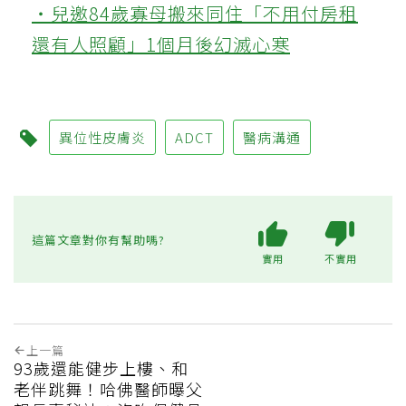
‧兒邀84歲寡母搬來同住「不用付房租
還有人照顧」1個月後幻滅心寒
異位性皮膚炎
ADCT
醫病溝通
這篇文章對你有幫助嗎?
實用
不實用
上一篇
93歲還能健步上樓、和
老伴跳舞！哈佛醫師曝父