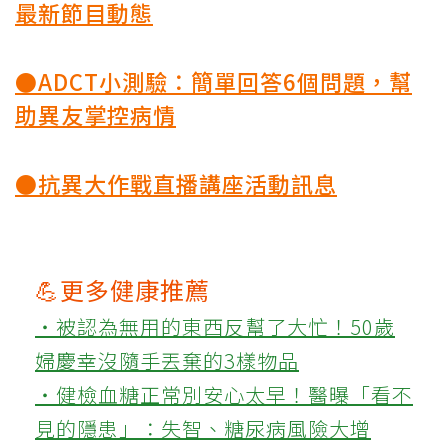
最新節目動態
●ADCT小測驗：簡單回答6個問題，幫
助異友掌控病情
●抗異大作戰直播講座活動訊息
💪更多健康推薦
‧被認為無用的東西反幫了大忙！50歲
婦慶幸沒隨手丟棄的3樣物品
‧健檢血糖正常別安心太早！醫曝「看不
見的隱患」：失智、糖尿病風險大增