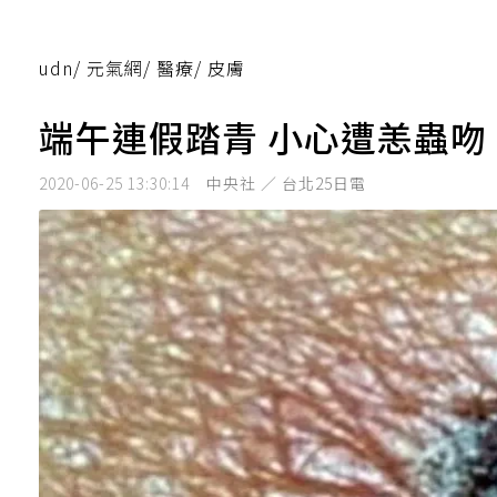
udn
/
元氣網
/
醫療
/
皮膚
端午連假踏青 小心遭恙蟲吻
2020-06-25 13:30:14
中央社 ／ 台北25日電