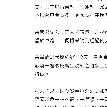
2016至2019年全國各縣市都
間，其中以台東縣、花蓮縣、澎湖
地以台東縣為多，其次為花蓮縣
疾管署副署長莊人祥表示，恙蟲
留於草叢中，伺機攀附到經過的
恙蟲病潛伏期約9至12天，患者
發燒一週後皮膚出現紅色斑狀丘
特徵。
莊人祥說，民眾從事戶外活動如
穿著淺色長袖衣褲、長筒襪、長