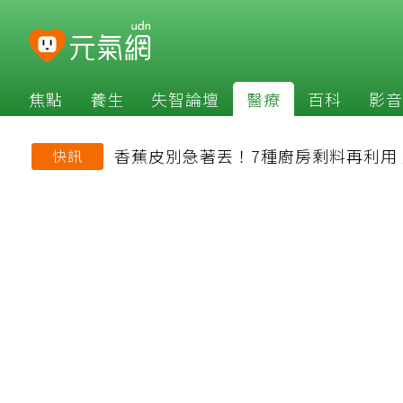
焦點
養生
失智論壇
醫療
百科
影音
香蕉皮別急著丟！7種廚房剩料再利用
快訊