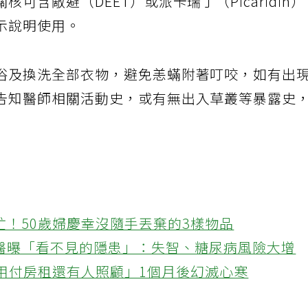
可含敵避（DEET）或派卡瑞丁（Picaridin
示說明使用。
浴及換洗全部衣物，避免恙蟎附著叮咬，如有出
告知醫師相關活動史，或有無出入草叢等暴露史
忙！50歲婦慶幸沒隨手丟棄的3樣物品
醫曝「看不見的隱患」：失智、糖尿病風險大增
不用付房租還有人照顧」1個月後幻滅心寒