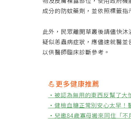
物及皮膚裸露部位，使用政府機關核
成分的防蚊藥劑，並依照標籤指
此外，民眾離開草叢後請儘快沐
疑似恙蟲病症狀，應儘速就醫並
以供醫師臨床診斷參考。
💪更多健康推薦
‧被認為無用的東西反幫了大
‧健檢血糖正常別安心太早！
‧兒邀84歲寡母搬來同住「