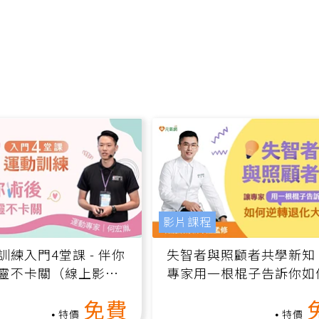
影片課程
訓練入門4堂課 - 伴你
失智者與照顧者共學新知
靈不卡關（線上影音
專家用一根棍子告訴你如
轉退化大腦（線上影音課