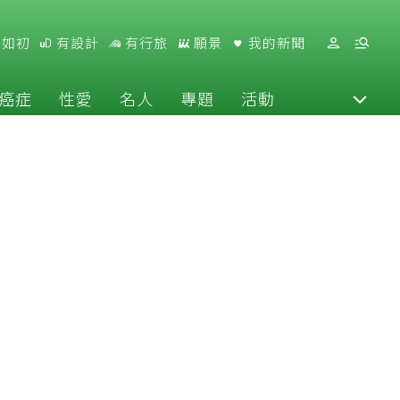
好如初
有設計
有行旅
願景
我的新聞
癌症
性愛
名人
專題
活動