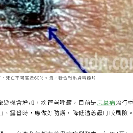
，死亡率可高達60%。圖／聯合報系資料照片
旅遊機會增加，疾管署呼籲，目前是
恙蟲病
流行
山、露營時，應做好防護，降低遭恙蟲叮咬風險