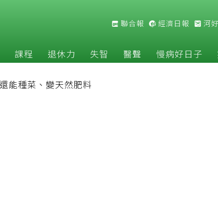
聯合報
經濟日報
河
課程
退休力
失智
醫聲
慢病好日子
 還能種菜、變天然肥料