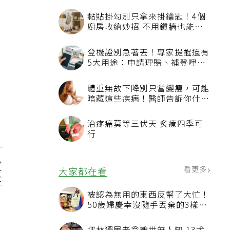
黏貼掛勾別只拿來掛鑰匙！4個
廚房收納妙招 不用鑽牆也能省
空間
登機證別急著丟！專家提醒還有
5大用途：申請理賠、補登哩程
都用得到
體重無故下降別只當變瘦，可能
暗藏這些疾病！醫師告訴你什麼
時候該就醫？
治疼痛莫等三伏天 炙療四季可
行
看更多
大家都在看
友
子
被認為無用的東西反幫了大忙！
50歲婦慶幸沒隨手丟棄的3樣物
品