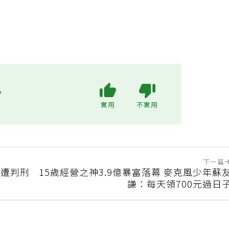
?
實用
不實用
下一篇
犯遭判刑
15歲經營之神3.9億暴富落幕 麥克風少年蘇
謙：每天領700元過日