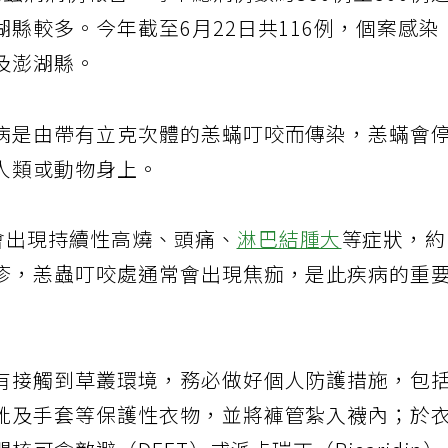
有恙蟲病病例報告，每年總病例數約350例至500例
縣較多。今年截至6月22日共116例，個案感染
及澎湖縣。
病是由帶有立克次體的恙蟎叮咬而傳染，恙蟎會
人類或動物身上。
會出現持續性高燒、頭痛、
淋巴結腫大
等症狀，
疹，恙蟲叮咬處通常會出現焦痂，是此疾病的重
有接觸到草叢環境，務必做好個人防護措施，包
靴及手套等保護性衣物，並將褲管紮入襪內；於