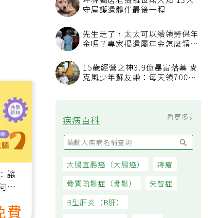
坪林獨居老翁離世無人知 13犬
守屋護遺體伴最後一程
先生走了，太太可以續領勞保年
金嗎？專家揭遺屬年金怎麼領，
看順位還要看資格
15歲經營之神3.9億暴富落幕 麥
克風少年蘇友謙：每天領700元
過日子
看更多
疾病百科
大腸直腸癌（大腸癌）
痔瘡
：讓
骨質疏鬆症（骨鬆）
失智症
何逆
）
B型肝炎（B肝）