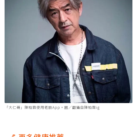
「大仁哥」陳柏霖使用老臉App。圖／翻攝自陳柏霖ig
💪更多健康推薦