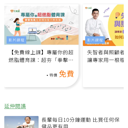
影片課程
影片課程
【免費線上課】專屬你的超
失智者與照顧者
燃脂體育課：超夯「拳擊有
讓專家用一根棍
氧」高壓族在家釋放壓力無
何逆轉退化大腦
免費
負擔
課）
特價
延伸閱讀
長輩每日10分鐘運動 比買任何保
健品更有用