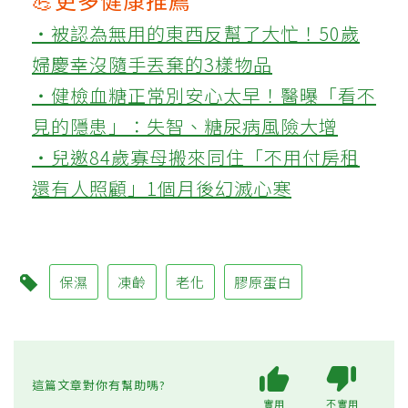
‧被認為無用的東西反幫了大忙！50歲
婦慶幸沒隨手丟棄的3樣物品
‧健檢血糖正常別安心太早！醫曝「看不
見的隱患」：失智、糖尿病風險大增
‧兒邀84歲寡母搬來同住「不用付房租
還有人照顧」1個月後幻滅心寒
保濕
凍齡
老化
膠原蛋白
這篇文章對你有幫助嗎?
實用
不實用