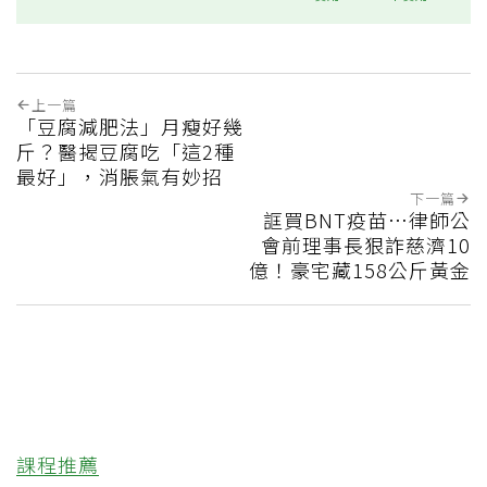
上一篇
「豆腐減肥法」月瘦好幾
斤？醫揭豆腐吃「這2種
最好」，消脹氣有妙招
下一篇
誆買BNT疫苗…律師公
會前理事長狠詐慈濟10
億！豪宅藏158公斤黃金
課程推薦