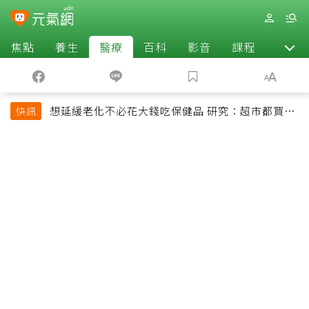
焦點
養生
醫療
百科
影音
課程
退休
想延緩老化不必花大錢吃保健品 研究：超市都買得
快訊
到的1便宜食品就可以