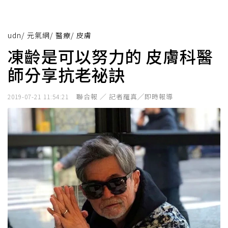
udn
/
元氣網
/
醫療
/
皮膚
凍齡是可以努力的 皮膚科醫
師分享抗老祕訣
聯合報 ／ 記者羅真╱即時報導
2019-07-21 11:54:21