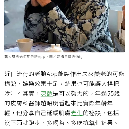
藝人周杰倫使用老臉App。圖／翻攝自周杰倫ig
近日流行的老臉App能製作出未來變老的可能
樣貌，娛樂效果十足，結果也可能讓人捏把
冷汗。其實，
凍齡
是可以努力的，年過55歲
的皮膚科醫師趙昭明看起來比實際年齡年
輕，他分享自己延緩肌膚
老化
的祕訣，包括
沒下雨就跑步、多喝茶、多吃抗氧化蔬果、