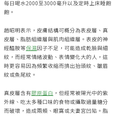
每日喝水2000至3000毫升以及定時上床睡飽
飽。
趙昭明表示，皮膚結構可概分為表皮層、真
皮層、脂肪組織層與肌肉組織層。表皮的神
經醯胺等
保濕
因子不足，可能造成乾臉與細
紋，而經常情緒波動、表情變化大的人，這
時更容易因為頻繁收縮而擠出抬頭紋、皺眉
紋或魚尾紋。
真皮層含有
膠原蛋白
，但經常被陽光中的紫
外線、吃太多種口味的食物或攝取過量糖分
而破壞，造成兩頰、眼窩或夫妻宮凹陷。脂