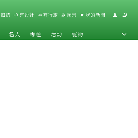
好如初
有設計
有行旅
願景
我的新聞
名人
專題
活動
寵物