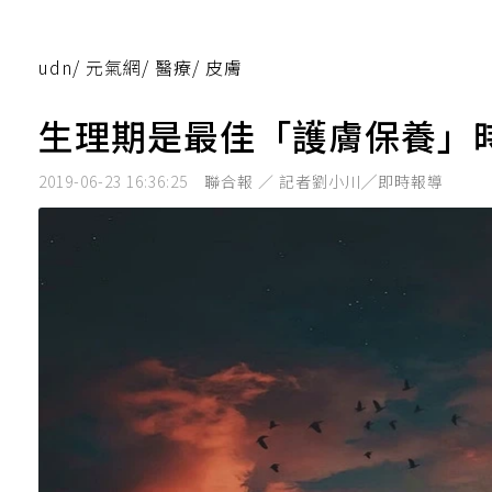
udn
/
元氣網
/
醫療
/
皮膚
生理期是最佳「護膚保養」時
2019-06-23 16:36:25
聯合報 ／ 記者劉小川╱即時報導