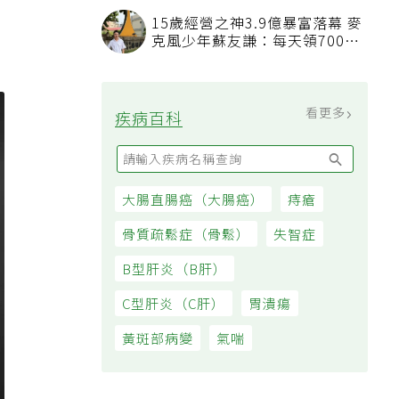
看順位還要看資格
15歲經營之神3.9億暴富落幕 麥
克風少年蘇友謙：每天領700元
過日子
看更多
疾病百科
大腸直腸癌（大腸癌）
痔瘡
骨質疏鬆症（骨鬆）
失智症
B型肝炎（B肝）
C型肝炎（C肝）
胃潰瘍
黃斑部病變
氣喘