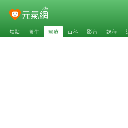
焦點
養生
醫療
百科
影音
課程