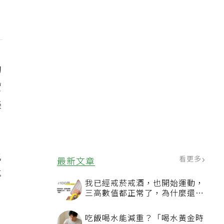
的
蒙
美
也
看更多
最新文章
導
我已經戒菸戒酒，也開始運動，
月
三高數值都正常了，為什麼還不
能停藥？
吃飯喝水能減重？「喝水黃金時