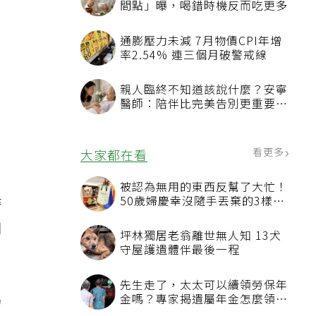
間點」曝，喝錯時機反而吃更多
通膨壓力未減 7月物價CPI年增
率2.54% 連三個月破警戒線
親人臨終不知道該說什麼？安寧
，
醫師：陪伴比完美告別更重要，
4句話值得及早說出口
看更多
大家都在看
被認為無用的東西反幫了大忙！
時
50歲婦慶幸沒隨手丟棄的3樣物
品
用
坪林獨居老翁離世無人知 13犬
守屋護遺體伴最後一程
先生走了，太太可以續領勞保年
金嗎？專家揭遺屬年金怎麼領，
力