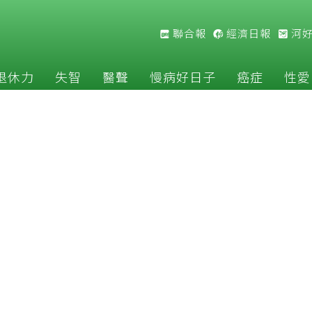
聯合報
經濟日報
河
退休力
失智
醫聲
慢病好日子
癌症
性愛