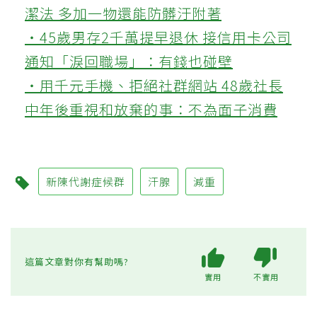
潔法 多加一物還能防髒汙附著
‧45歲男存2千萬提早退休 接信用卡公司
通知「淚回職場」：有錢也碰壁
‧用千元手機、拒絕社群網站 48歲社長
中年後重視和放棄的事：不為面子消費
新陳代謝症候群
汗腺
減重
這篇文章對你有幫助嗎?
實用
不實用