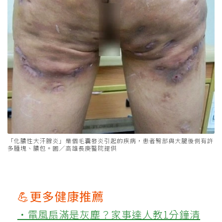
「化膿性大汗腺炎」是個毛囊發炎引起的疾病，患者臀部與大腿後側有許
多腫塊、膿包。圖／高雄長庚醫院提供
💪更多健康推薦
‧電風扇滿是灰塵？家事達人教1分鐘清