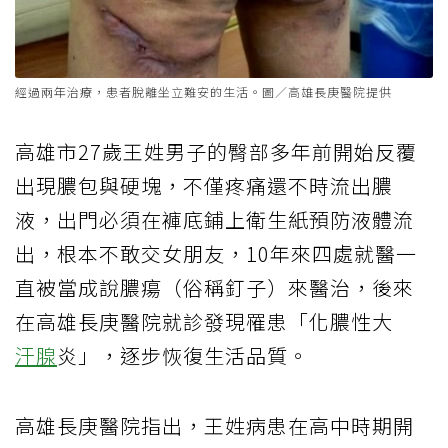
經過兩年治療，患者脫離坐立難安的生活。圖／高雄長庚醫院提供
高雄市27歲王姓男子的臀部多年前開始反覆
出現膿包與硬塊，不僅疼痛還不時流出膿
液，出門必須在褲底鋪上衛生紙預防液體流
出，根本不敢交女朋友，10年來四處就醫一
直被當成說膿瘍（俗稱釘子）來醫治，後來
在高雄長庚醫院就診發現罹患「化膿性大
汗腺
炎」，逐步恢復生活品質。
高雄長庚醫院指出，王姓病患在高中時期開