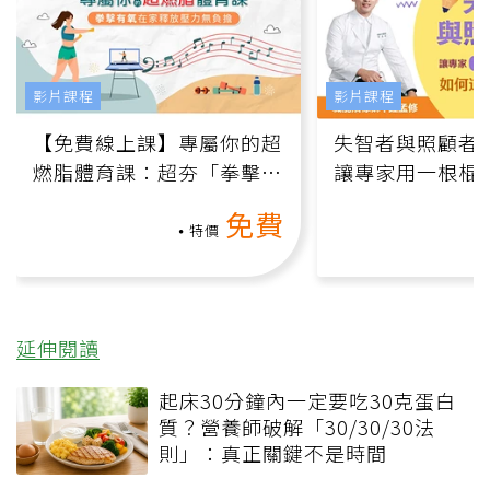
影片課程
影片課程
【免費線上課】專屬你的超
失智者與照顧者
燃脂體育課：超夯「拳擊有
讓專家用一根棍
氧」高壓族在家釋放壓力無
何逆轉退化大腦
免費
負擔
課）
特價
延伸閱讀
起床30分鐘內一定要吃30克蛋白
質？營養師破解「30/30/30法
則」：真正關鍵不是時間