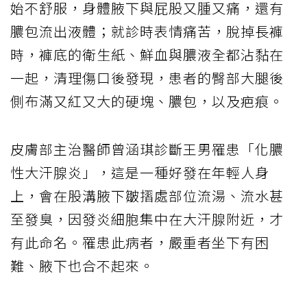
始不舒服，身體腋下與屁股又腫又痛，還有
膿包流出液體；就診時表情痛苦，脫掉長褲
時，褲底的衛生紙、鮮血與膿液全都沾黏在
一起，清理傷口後發現，患者的臀部大腿後
側布滿又紅又大的硬塊、膿包，以及疤痕。
皮膚部主治醫師曾涵琪診斷王男罹患「化膿
性大汗腺炎」，這是一種好發在年輕人身
上，會在股溝腋下皺摺處部位流湯、流水甚
至發臭，因發炎細胞集中在大汗腺附近，才
有此命名。罹患此病者，嚴重者坐下有困
難、腋下也合不起來。