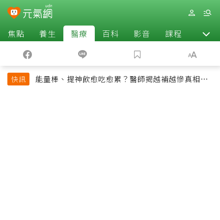
焦點
養生
醫療
百科
影音
課程
退休
能量棒、提神飲愈吃愈累？醫師揭越補越慘真相：
快訊
恐欠下疲勞債