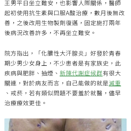
王男平日坐立難安，也影響人際關係，醫師
起初使用抗生素與口服A酸治療，數月後無改
善，之後改用生物製劑復邁，固定施打兩年
後病況改善許多，不再坐立難安。
院方指出，「化膿性大汗腺炎」好發於青春
期少男少女身上，不少患者是有家族史，此
疾病與肥胖、抽煙、
新陳代謝症候群
有很大
關連，對於病友而言，自己能做的就是
減重
、戒菸，若有類似問題不要羞於就醫，儘早
治療療效更佳。