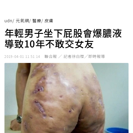
udn
/
元氣網
/
醫療
/
皮膚
年輕男子坐下屁股會爆膿液
導致10年不敢交女友
聯合報 ／ 記者徐白櫻╱即時報導
2019-04-01 11:51:14