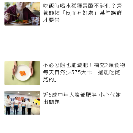
吃飯時喝水稀釋胃酸不消化？營
養師揭「反而有好處」某些族群
才要禁
不必忍餓也能減肥！補充2類食物
每天自然少575大卡「還能吃飽
飽的」
近5成中年人腹部肥胖 小心代謝
出問題