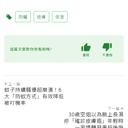
防曬
皮膚
保溼
這篇文章對你有幫助嗎?
實用
不實用
上一篇
蚊子持續騷擾超崩潰！6
大「防蚊方式」有效降低
被叮機率
下一篇
30歲空姐以為臉上長濕
疹「確診皮膚癌」年輕時
一習慣釀惡果超後悔