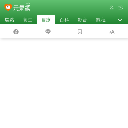
焦點
養生
醫療
百科
影音
課程
退休