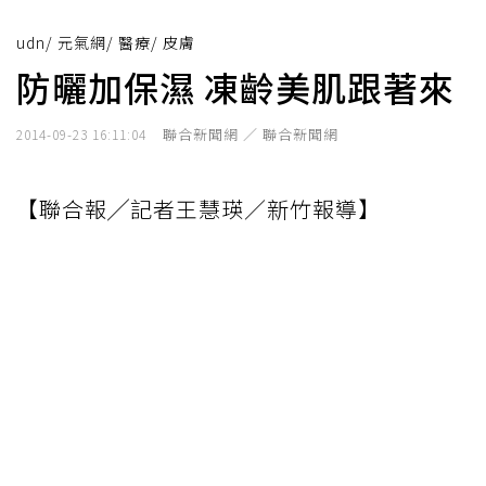
udn
/
元氣網
/
醫療
/
皮膚
防曬加保濕 凍齡美肌跟著來
聯合新聞網 ／ 聯合新聞網
2014-09-23 16:11:04
【聯合報╱記者王慧瑛／新竹報導】