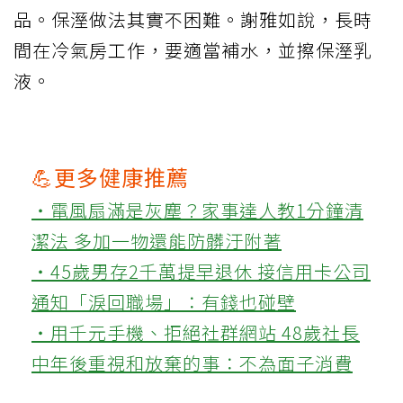
品。保溼做法其實不困難。謝雅如說，長時
間在冷氣房工作，要適當補水，並擦保溼乳
液。
💪更多健康推薦
‧電風扇滿是灰塵？家事達人教1分鐘清
潔法 多加一物還能防髒汙附著
‧45歲男存2千萬提早退休 接信用卡公司
通知「淚回職場」：有錢也碰壁
‧用千元手機、拒絕社群網站 48歲社長
中年後重視和放棄的事：不為面子消費