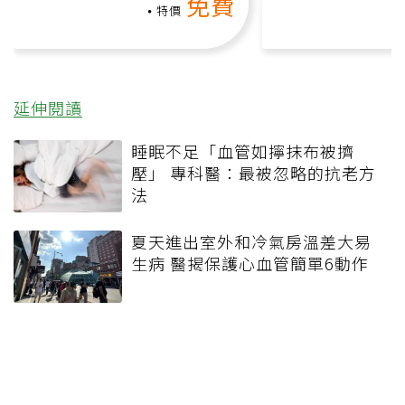
免費
負擔
課）
特價
延伸閱讀
睡眠不足「血管如擰抹布被擠
壓」 專科醫：最被忽略的抗老方
法
夏天進出室外和冷氣房溫差大易
生病 醫揭保護心血管簡單6動作