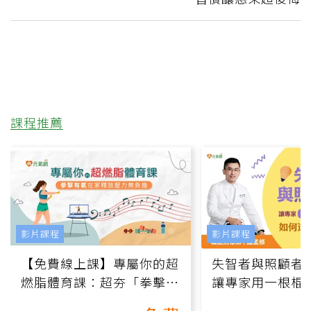
課程推薦
影片課程
影片課程
【免費線上課】專屬你的超
失智者與照顧者
燃脂體育課：超夯「拳擊有
讓專家用一根棍
氧」高壓族在家釋放壓力無
何逆轉退化大腦