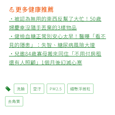
💪更多健康推薦
‧被認為無用的東西反幫了大忙！50歲
婦慶幸沒隨手丟棄的3樣物品
‧健檢血糖正常別安心太早！醫曝「看不
見的隱患」：失智、糖尿病風險大增
‧兒邀84歲寡母搬來同住「不用付房租
還有人照顧」1個月後幻滅心寒
洗臉
空汙
PM2.5
細懸浮微粒
去角質