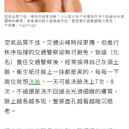
空氣品質不佳，導致你經常洗臉？小心這行為不但導致你洗不回過去光滑
細緻的膚質，還會讓你臉上越長越多斑，整張面孔越看越暗沉糙老。
示意圖／ingimage
空氣品質不佳，交通尖峰時段更糟，但進行
秩序指揮的交通警察卻無可避免。致遠（化
名）擔任交通警察後，經常搞得自己灰頭土
臉，衛生紙往臉上一抹都是黑的，每每一下
崗位就想
洗臉
，一天可能洗臉洗上7次、8
次，不過還是洗不回過去光滑細緻的膚質，
臉上越長越多斑，整張面孔越看越暗沉糙
老。