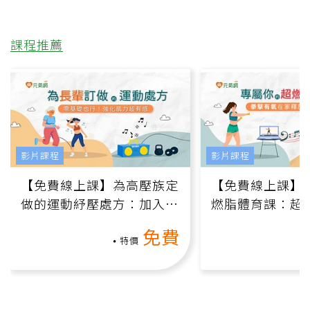
課程推薦
影片課程
影片課程
【免費線上課】為高壓族定
【免費線上課】
做的運動紓壓處方：加入行
燃脂體育課：超
動、增肌、互動元素，0基
氧」高壓族在家
免費
礎也能做！
負擔
特價