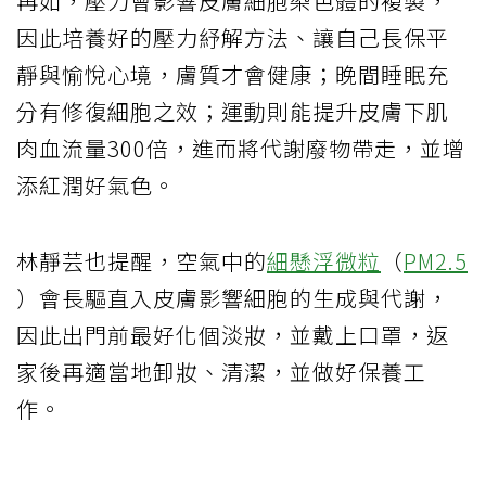
再如，壓力會影響皮膚細胞染色體的複製，
因此培養好的壓力紓解方法、讓自己長保平
靜與愉悅心境，膚質才會健康；晚間睡眠充
分有修復細胞之效；運動則能提升皮膚下肌
肉血流量300倍，進而將代謝廢物帶走，並增
添紅潤好氣色。
林靜芸也提醒，空氣中的
細懸浮微粒
（
PM2.5
）會長驅直入皮膚影響細胞的生成與代謝，
因此出門前最好化個淡妝，並戴上口罩，返
家後再適當地卸妝、清潔，並做好保養工
作。