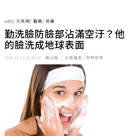
udn
/
元氣網
/
醫療
/
皮膚
勤洗臉防臉部沾滿空汙？他
的臉洗成地球表面
聯合報 ／ 記者羅真╱即時報導
2019-02-23 18:28:41