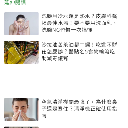
延伸閱讀
洗臉用冷水還是熱水？皮膚科醫
揭最佳水溫！要不要用洗面乳、
洗臉NG習慣一次搞懂
沙拉油苦茶油都中鏢！吃進苯駢
芘怎麼辦？醫點名5食物輪流吃
助減毒護腎
空氣清淨機開最強了，為什麼鼻
子還是塞住？清淨機正確使用指
南