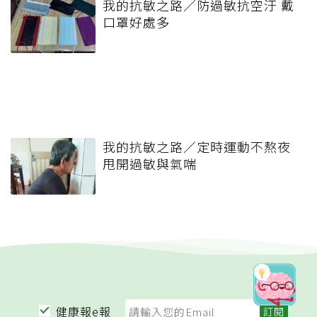
我的抗敏之路／防過敏抗空汙 戴
口罩好處多
我的抗敏之路／定時運動不熬夜
甩開過敏與氣喘
健康報e報