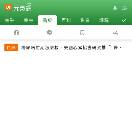
焦點
養生
醫療
百科
影音
課程
退休
糖尿病前期怎麼救？美國心臟協會研究推「1夢幻水
快訊
果組合」 酪梨加它改善血管功能