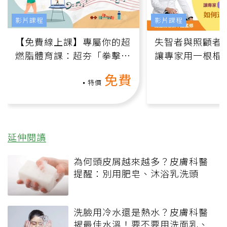
影片課程
影片課程
【免費線上課】專屬你的超
失智者與照顧者
燃脂體育課：超夯「拳擊有
讓專家用一根棍
氧」高壓族在家釋放壓力無
何逆轉退化大腦
免費
負擔
課）
特價
延伸閱讀
為何頭皮屑越來越多？皮膚科醫
提醒：別用肥皂、沐浴乳洗頭
洗臉用冷水還是熱水？皮膚科醫
揭最佳水溫！要不要用洗面乳、