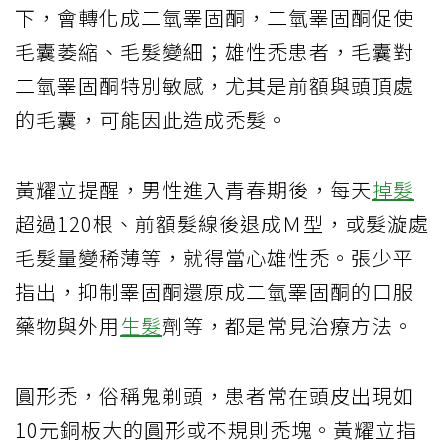
下，會轉化成二氫睪固酮，二氫睪固酮促使
毛囊萎縮、毛髮變細；雄性禿患者，毛囊對
二氫睪固酮特別敏感，尤其是前額與頭頂處
的毛囊，可能因此造成禿髮。
黃耀立提醒，男性進入青春期後，每天
掉髮
超過120根、前額髮線後退成Ｍ型，或髮漩處
毛髮量變稀薄等，就得當心雄性禿。張少平
指出，抑制睪固酮還原成二氫睪固酮的口服
藥物與外用
生髮
劑等，都是常見治療方法。
圓形禿，俗稱鬼剃頭，患者常在頭皮出現如
10元銅板大的圓形或不規則禿塊。黃耀立指