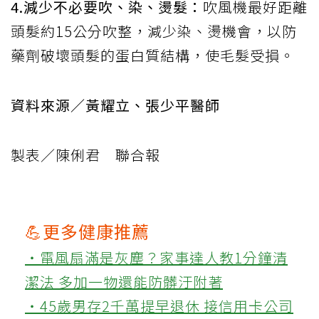
4.減少不必要吹、染、燙髮：
吹風機最好距離
頭髮約15公分吹整，減少染、燙機會，以防
藥劑破壞頭髮的蛋白質結構，使毛髮受損。
資料來源／黃耀立、張少平醫師
製表／陳俐君 聯合報
💪更多健康推薦
‧電風扇滿是灰塵？家事達人教1分鐘清
潔法 多加一物還能防髒汙附著
‧45歲男存2千萬提早退休 接信用卡公司