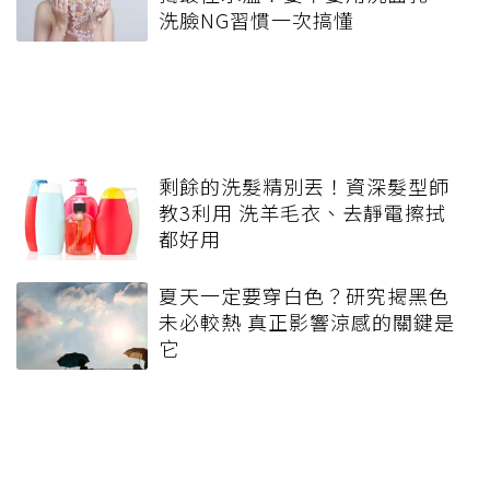
洗臉NG習慣一次搞懂
剩餘的洗髮精別丟！資深髮型師
教3利用 洗羊毛衣、去靜電擦拭
都好用
夏天一定要穿白色？研究揭黑色
未必較熱 真正影響涼感的關鍵是
它