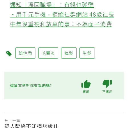
通知「淚回職場」：有錢也碰壁
‧用千元手機、拒絕社群網站 48歲社長
中年後重視和放棄的事：不為面子消費
雄性禿
毛囊炎
掉髮
生髮
這篇文章對你有幫助嗎?
實用
不實用
上一篇
親人臨終不知道該說什