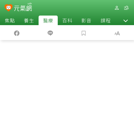
焦點
養生
醫療
百科
影音
課程
退休