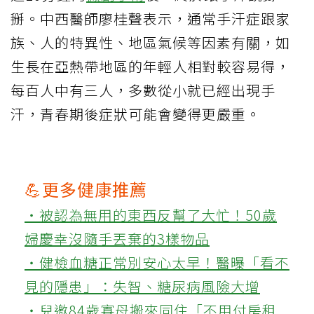
掰。中西醫師廖桂聲表示，通常手汗症跟家
族、人的特異性、地區氣候等因素有關，如
生長在亞熱帶地區的年輕人相對較容易得，
每百人中有三人，多數從小就已經出現手
汗，青春期後症狀可能會變得更嚴重。
💪更多健康推薦
‧被認為無用的東西反幫了大忙！50歲
婦慶幸沒隨手丟棄的3樣物品
‧健檢血糖正常別安心太早！醫曝「看不
見的隱患」：失智、糖尿病風險大增
‧兒邀84歲寡母搬來同住「不用付房租