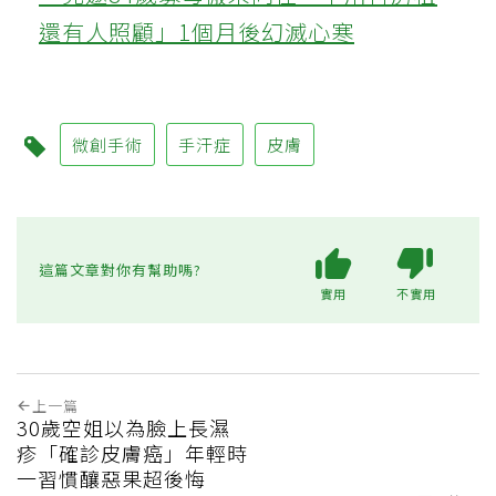
還有人照顧」1個月後幻滅心寒
微創手術
手汗症
皮膚
這篇文章對你有幫助嗎?
實用
不實用
上一篇
30歲空姐以為臉上長濕
疹「確診皮膚癌」年輕時
一習慣釀惡果超後悔