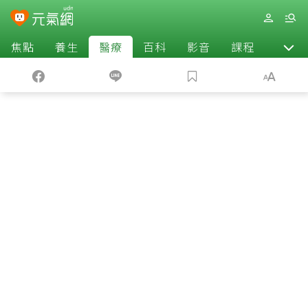
焦點
養生
醫療
百科
影音
課程
退休