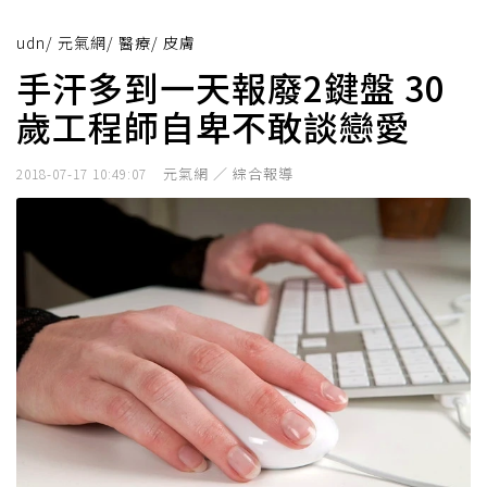
udn
/
元氣網
/
醫療
/
皮膚
手汗多到一天報廢2鍵盤 30
歲工程師自卑不敢談戀愛
元氣網 ／ 綜合報導
2018-07-17 10:49:07