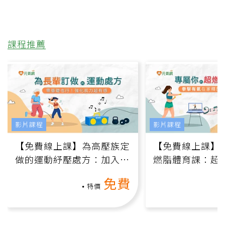
課程推薦
影片課程
影片課程
【免費線上課】為高壓族定
【免費線上課】
做的運動紓壓處方：加入行
燃脂體育課：超
動、增肌、互動元素，0基
氧」高壓族在家
免費
礎也能做！
負擔
特價