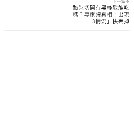
下一篇
酪梨切開有黑絲還能吃
嗎？專家揭真相！出現
「3情況」快丟掉