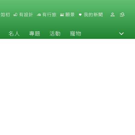
好如初
有設計
有行旅
願景
我的新聞
名人
專題
活動
寵物