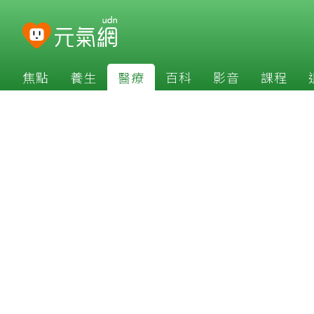
焦點
養生
醫療
百科
影音
課程