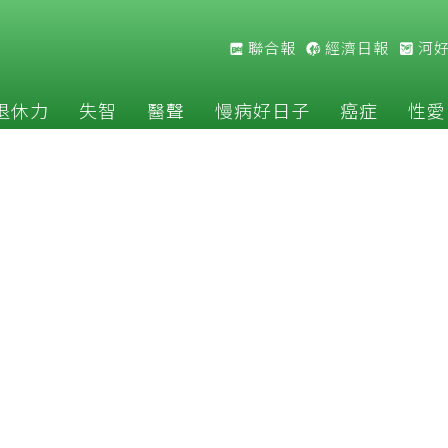
聯合報
經濟日報
河
退休力
失智
醫聲
慢病好日子
癌症
性愛