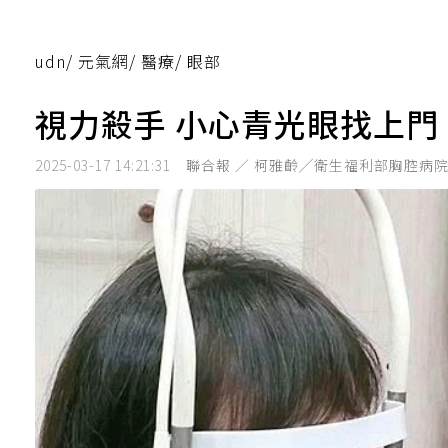
udn
/
元氣網
/
醫療
/
眼部
視力殺手 小心青光眼找上門
2025-03-17 14:21:31
聯合報 ／ 柯雅齡╱衛生福利部胸腔病