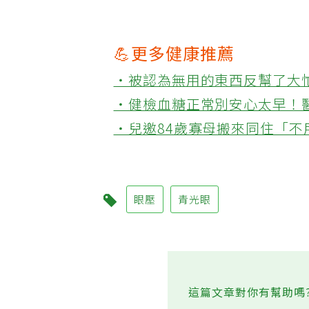
💪更多健康推薦
‧被認為無用的東西反幫了大
‧健檢血糖正常別安心太早！
‧兒邀84歲寡母搬來同住「
眼壓
青光眼
這篇文章對你有幫助嗎