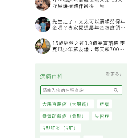
坪林獨居老翁離世無人知 13犬
守屋護遺體伴最後一程
先生走了，太太可以續領勞保年
金嗎？專家揭遺屬年金怎麼領，
看順位還要看資格
15歲經營之神3.9億暴富落幕 麥
克風少年蘇友謙：每天領700元
過日子
看更多
疾病百科
大腸直腸癌（大腸癌）
痔瘡
骨質疏鬆症（骨鬆）
失智症
B型肝炎（B肝）