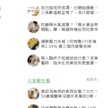
我已經戒菸戒酒，也開始運動，
副
三高數值都正常了，為什麼還不
使
能停藥？
吃飯喝水能減重？「喝水黃金時
間點」曝，喝錯時機反而吃更多
通膨壓力未減 7月物價CPI年增
率2.54% 連三個月破警戒線
親人臨終不知道該說什麼？安寧
醫師：陪伴比完美告別更重要，
4句話值得及早說出口
看更多
大家都在看
被認為無用的東西反幫了大忙！
50歲婦慶幸沒隨手丟棄的3樣物
品