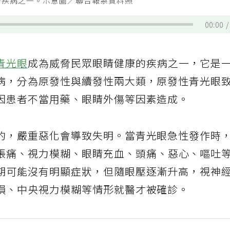
的疾病之一。示意圖／聯合報系資料照
00:00
青光眼
成為威脅民眾眼睛健康的疾病之一，它是
病，分為原發性與續發性兩大類，原發性青光眼
因患者不當用藥、眼睛外傷等因素造成。
的，嚴重惡化會導致失明。當青光眼急性發作時
脹痛、視力模糊、眼睛充血、頭痛、惡心、嘔吐
期可能沒有明顯症狀，但隨眼壓逐漸升高，視神
損、中央視力模糊等情形就醫才被確診。