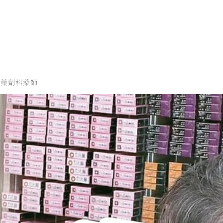
院藥劑科藥師