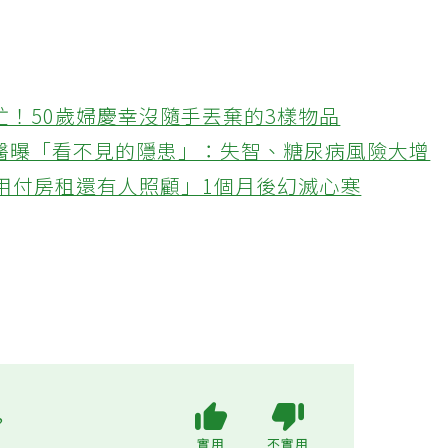
忙！50歲婦慶幸沒隨手丟棄的3樣物品
醫曝「看不見的隱患」：失智、糖尿病風險大增
不用付房租還有人照顧」1個月後幻滅心寒
?