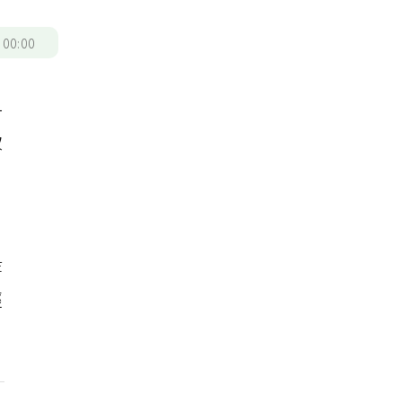
/
00:00
一
致
，
等
經