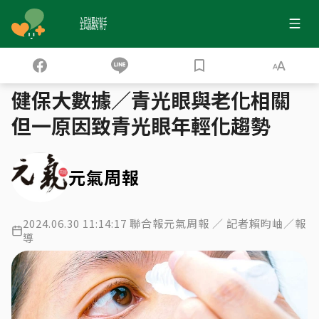
全民就醫好幫手
健保大數據
視野邊緣變小 恐是青光眼作祟
›
›
健保大數據／青光眼與老化相關
但一原因致青光眼年輕化趨勢
元氣周報
2024.06.30 11:14:17 聯合報元氣周報 ／ 記者賴昀岫／報
導