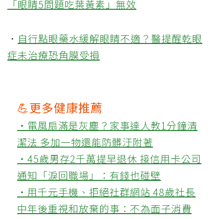
「眼睛5問題吃葉黃素」無效
．
自行點眼藥水緩解眼睛不適？醫提醒乾眼
症未治療恐角膜受損
💪更多健康推薦
‧電風扇滿是灰塵？家事達人教1分鐘清
潔法 多加一物還能防髒汙附著
‧45歲男存2千萬提早退休 接信用卡公司
通知「淚回職場」：有錢也碰壁
‧用千元手機、拒絕社群網站 48歲社長
中年後重視和放棄的事：不為面子消費