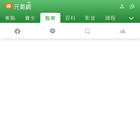
焦點
養生
醫療
百科
影音
課程
退休