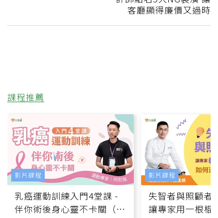
客廳顯得廉價又過時
課程推薦
影片課程
影片課程
乳癌運動訓練入門4堂課 -
失智者與照顧者
伴你術後身心靈不卡關（線
讓專家用一根棍