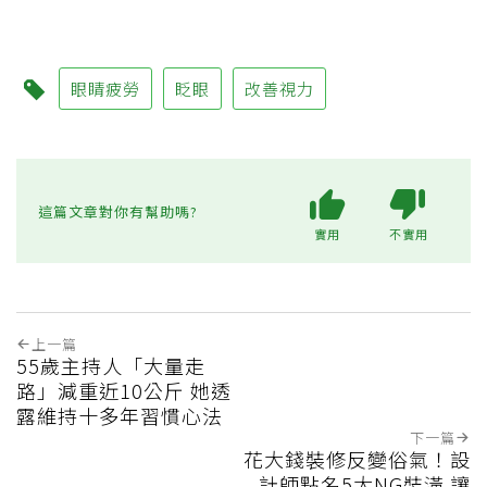
眼睛疲勞
眨眼
改善視力
這篇文章對你有幫助嗎?
實用
不實用
上一篇
55歲主持人「大量走
路」減重近10公斤 她透
露維持十多年習慣心法
下一篇
花大錢裝修反變俗氣！設
計師點名5大NG裝潢 讓