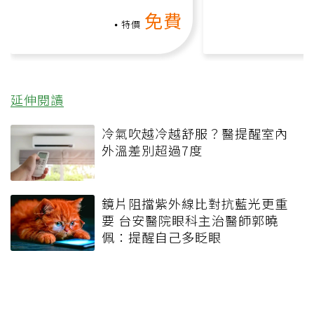
上影音課）
何逆轉退化大腦
免費
課）
特價
延伸閱讀
冷氣吹越冷越舒服？醫提醒室內
外溫差別超過7度
鏡片阻擋紫外線比對抗藍光更重
要 台安醫院眼科主治醫師郭曉
佩：提醒自己多眨眼