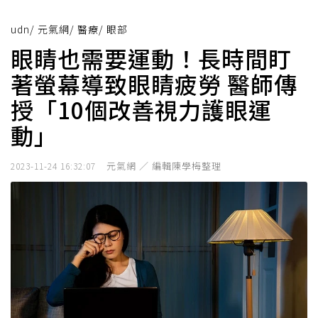
udn
/
元氣網
/
醫療
/
眼部
眼睛也需要運動！長時間盯
著螢幕導致眼睛疲勞 醫師傳
授「10個改善視力護眼運
動」
元氣網 ／ 編輯陳學梅整理
2023-11-24 16:32:07