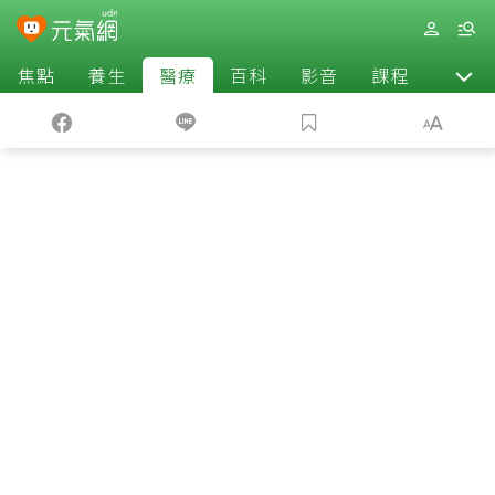
焦點
養生
醫療
百科
影音
課程
退休