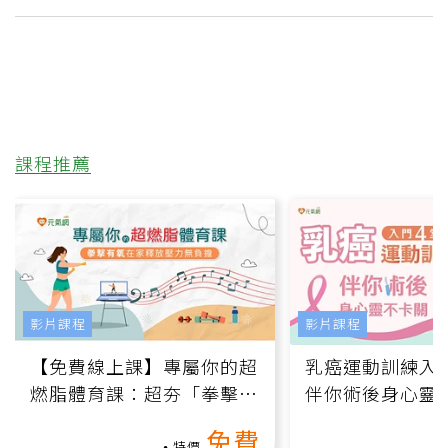
課程推薦
影片課程
影片課程
【免費線上課】專屬你的超
乳癌運動訓練入門
燃脂體育課：超夯「拳擊有
伴你術後身心靈
氧」高壓族在家釋放壓力無
上影音課）
免費
負擔
特價