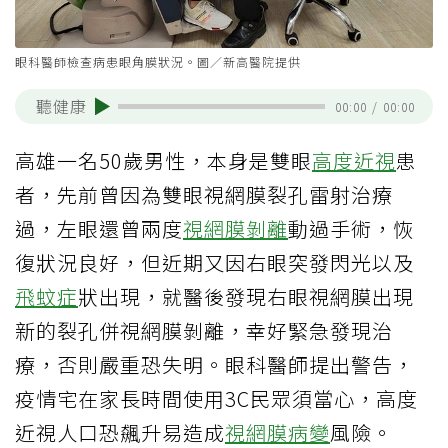
眼科醫師檢查病患眼角膜狀況。圖／新高醫院提供
聽健康
00:00
/
00:00
高雄一名50歲男性，本身是雙眼
高度近視
患
者，先前曾因為雙眼視網膜裂孔雷射治療
過，左眼還曾兩度
視網膜剝離
動過手術，恢
復狀況良好，但近期又因右眼突發閃光以及
飛蚊症
狀出現，就醫後發現右眼視網膜出現
新的裂孔併視網膜剝離，幸好緊急發現治
療，否則嚴重恐失明。眼科醫師提出警告，
疫情宅在家長時間使用3C民眾須當心，高度
近視人口恐飆升易造成
視網膜病變
風險。