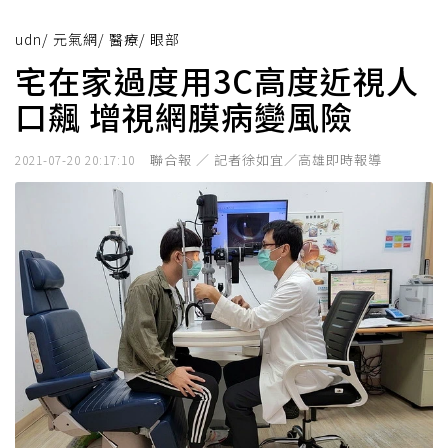
udn
/
元氣網
/
醫療
/
眼部
宅在家過度用3C高度近視人
口飆 增視網膜病變風險
聯合報 ／ 記者徐如宜／高雄即時報導
2021-07-20 20:17:10