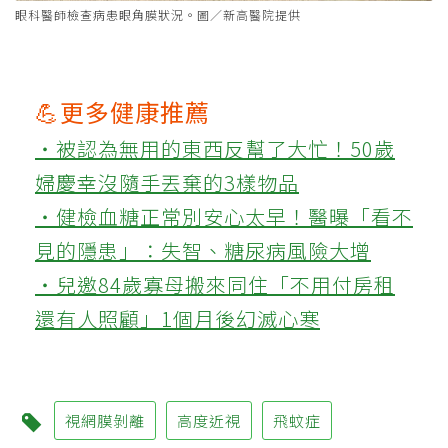
眼科醫師檢查病患眼角膜狀況。圖／新高醫院提供
💪更多健康推薦
‧被認為無用的東西反幫了大忙！50歲
婦慶幸沒隨手丟棄的3樣物品
‧健檢血糖正常別安心太早！醫曝「看不
見的隱患」：失智、糖尿病風險大增
‧兒邀84歲寡母搬來同住「不用付房租
還有人照顧」1個月後幻滅心寒
視網膜剝離
高度近視
飛蚊症