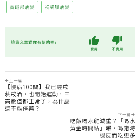
黃斑部病變
視網膜病變
這篇文章對你有幫助嗎?
實用
不實用
上一篇
【慢病100問】我已經戒
菸戒酒，也開始運動，三
高數值都正常了，為什麼
還不能停藥？
下一篇
吃飯喝水能減重？「喝水
黃金時間點」曝，喝錯時
機反而吃更多