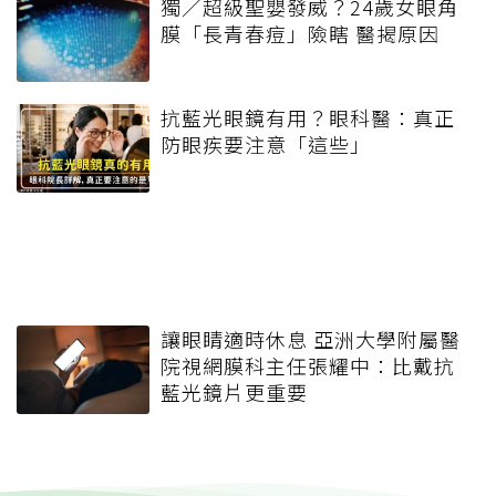
獨／超級聖嬰發威？24歲女眼角
膜「長青春痘」險瞎 醫揭原因
抗藍光眼鏡有用？眼科醫：真正
防眼疾要注意「這些」
讓眼睛適時休息 亞洲大學附屬醫
院視網膜科主任張耀中：比戴抗
藍光鏡片更重要