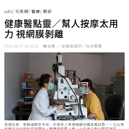
udn
/
元氣網
/
醫療
/
眼部
健康醫點靈／幫人按摩太用
力 視網膜剝離
聯合報 ／ 記者翁浩然／台北報導
2020-06-27 22:43:22
高度近視、曾動過眼部手術、中老年人等視網膜剝離高風險群，一旦出現
剝離前兆的飛蚊症加閃光，應盡速就醫。圖／台北市立聯合醫院提供