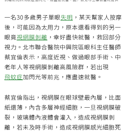
一名30多歲男子單眼
失明
，某天幫家人按摩
後，可能因為太用力，原本還看得到的另一
眼竟
視網膜剝離
，幸好盡快就醫，救回部分
視力。北市聯合醫院中興院區眼科主任醫師
蔡宜倫表示，高度近視、做過眼部手術、中
老年人等視網膜剝離高風險群，若出現
飛蚊症
加閃光等前兆，應盡速就醫。
蔡宜倫指出，視網膜在眼球壁最內層，比面
紙還薄，內含多層神經細胞，一旦視網膜破
裂，玻璃體內液體會灌入，造成視網膜剝
離，若未及時手術，造成視網膜感光細胞死