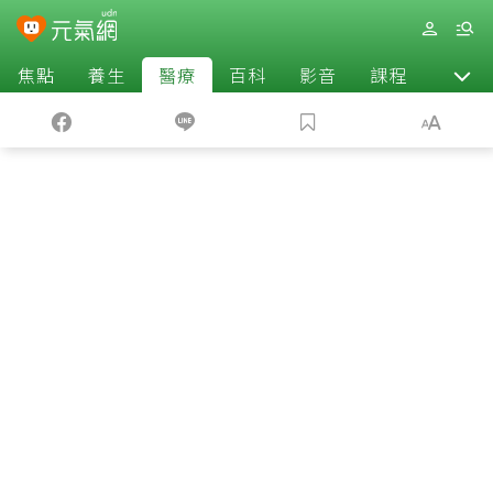
焦點
養生
醫療
百科
影音
課程
退休