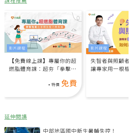
課程推薦
影片課程
影片課程
【免費線上課】專屬你的超
失智者與照顧者
燃脂體育課：超夯「拳擊有
讓專家用一根棍
氧」高壓族在家釋放壓力無
何逆轉退化大腦
免費
負擔
課）
特價
延伸閱讀
中部地區國中新生暑輔失控！