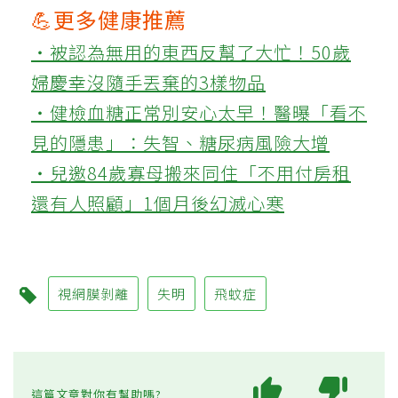
💪更多健康推薦
‧被認為無用的東西反幫了大忙！50歲
婦慶幸沒隨手丟棄的3樣物品
‧健檢血糖正常別安心太早！醫曝「看不
見的隱患」：失智、糖尿病風險大增
‧兒邀84歲寡母搬來同住「不用付房租
還有人照顧」1個月後幻滅心寒
視網膜剝離
失明
飛蚊症
這篇文章對你有幫助嗎?