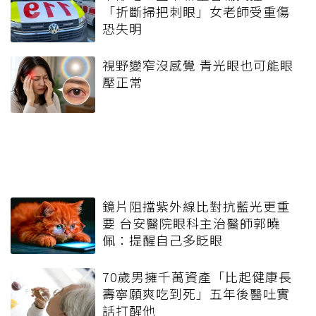
「折斷掃把刺眼」女老師受重傷
恐失明
視野變窄沒感覺 青光眼也可能眼
壓正常
鏡片阻擋紫外線比對抗藍光更重
要 台安醫院眼科主治醫師郭曉
佩：提醒自己多眨眼
70歲男擁千萬資產「比起健康長
壽寧願爽吃到死」五年後醫吐實
話打醒他