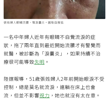
張姓婦人眼睛流膿，罹淚囊炎。圖取自搜狐
一名中年婦人近年有眼睛不自覺流淚的症
狀，拖了兩年直到最近開始流膿才有警覺而
就醫，被診斷為「淚囊炎」，如果持續不治
療很可能導致
失明
。
陸媒報導，51歲張姓婦人2年前開始眼淚不受
控制，總是莫名就流淚，連躺在床上也會
流，但並不影響
視力
，她也就沒有太在意。