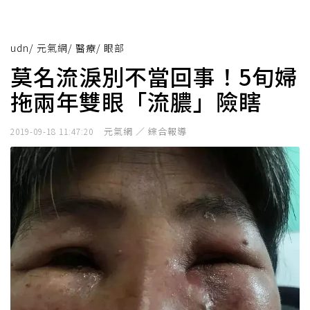
udn
/
元氣網
/
醫療
/
眼部
莫名流淚別不當回事！5旬婦
拖兩年雙眼「流膿」險瞎
元氣網 ／ 綜合報導
2019-09-18 11:47:20