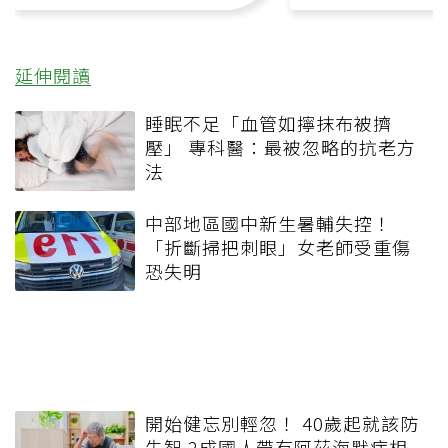
延伸閱讀
睡眠不足「血管如擰抹布被擠
壓」 專科醫：最被忽略的抗老方
法
中部地區國中新生暑輔失控！
「折斷掃把刺眼」女老師受重傷
恐失明
開始健忘別輕忽！ 40歲起就該防
失智 2成國人帶有阿茲海默症相