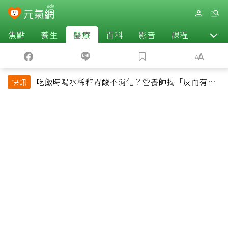
焦點
養生
醫療
百科
影音
課程
退休
吃飯時喝水稀釋胃酸不消化？營養師揭「反而有好
快訊
處」某些族群才要禁