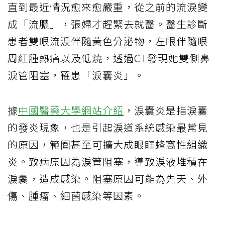
直到最近情況愈來愈嚴重，從之前的流淚變
成「流膿」，張婦才趕緊去就醫。醫生診斷
患者雙眼流淚伴隨黃色分泌物，左眼伴隨眼
周紅腫熱痛以及低燒，透過CT發現她雙側鼻
淚管阻塞，罹患「淚囊炎」。
據
中國醫藥大學網站介紹
，淚囊炎是指淚囊
的發炎現象，也是引起淚道系統感染最常見
的原因，範圍甚至可擴大成眼眶蜂窩性組織
炎。致病原因為淚管阻塞，導致淚液堆積在
淚囊，造成感染。阻塞原因可能為先天、外
傷、腫瘤、細菌感染等因素。