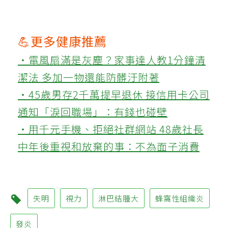
💪更多健康推薦
‧電風扇滿是灰塵？家事達人教1分鐘清
潔法 多加一物還能防髒汙附著
‧45歲男存2千萬提早退休 接信用卡公司
通知「淚回職場」：有錢也碰壁
‧用千元手機、拒絕社群網站 48歲社長
中年後重視和放棄的事：不為面子消費
失明
視力
淋巴結腫大
蜂窩性組織炎
發炎