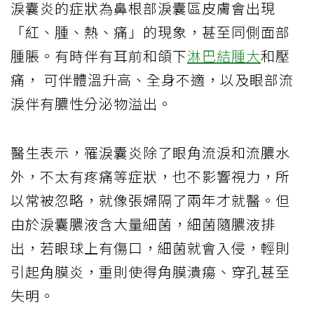
淚囊炎的症狀為鼻根部淚囊區皮膚會出現
「紅、腫、熱、痛」的現象，甚至同側面部
腫脹。有時伴有耳前和頜下
淋巴結腫大
和壓
痛， 可伴體溫升高、全身不適，以及眼部流
淚伴有膿性分泌物溢出。
醫生表示，罹淚囊炎除了眼角流淚和流膿水
外，不太有疼痛等症狀，也不影響視力，所
以常被忽略，就像張婦隔了兩年才就醫。但
由於淚囊膿液含大量細菌，細菌隨膿液排
出，若眼球上有傷口，細菌就會入侵，輕則
引起角膜炎，重則使得角膜潰瘍、穿孔甚至
失明。