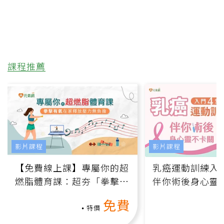
課程推薦
影片課程
影片課程
【免費線上課】專屬你的超
乳癌運動訓練入門
燃脂體育課：超夯「拳擊有
伴你術後身心靈
氧」高壓族在家釋放壓力無
上影音課）
免費
負擔
特價