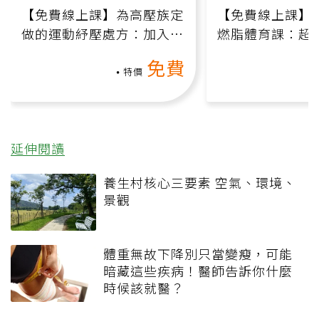
【免費線上課】為高壓族定
【免費線上課】
做的運動紓壓處方：加入行
燃脂體育課：超
動、增肌、互動元素，0基
氧」高壓族在家
免費
礎也能做！
負擔
特價
延伸閱讀
養生村核心三要素 空氣、環境、
景觀
體重無故下降別只當變瘦，可能
暗藏這些疾病！醫師告訴你什麼
時候該就醫？