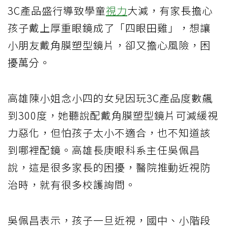
3C產品盛行導致學童
視力
大減，有家長擔心
孩子戴上厚重眼鏡成了「四眼田雞」，想讓
小朋友戴角膜塑型鏡片，卻又擔心風險，困
擾萬分。
高雄陳小姐念小四的女兒因玩3C產品度數飆
到300度，她聽說配戴角膜塑型鏡片可減緩視
力惡化，但怕孩子太小不適合，也不知道該
到哪裡配鏡。高雄長庚眼科系主任吳佩昌
說，這是很多家長的困擾，醫院推動近視防
治時，就有很多校護詢問。
吳佩昌表示，孩子一旦近視，國中、小階段