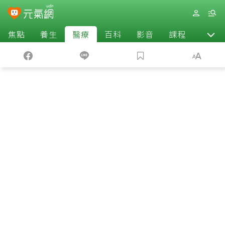
焦點
養生
醫療
百科
影音
課程
退休