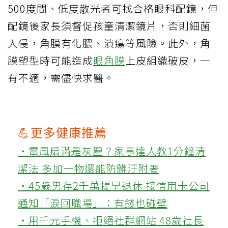
500度間、低度散光者可找合格眼科配鏡，但
配鏡後家長須督促孩童清潔鏡片，否則細菌
入侵，角膜有化膿、潰瘍等風險。此外，角
膜塑型時可能造成
眼角膜
上皮組織破皮，一
有不適，需儘快求醫。
💪更多健康推薦
‧電風扇滿是灰塵？家事達人教1分鐘清
潔法 多加一物還能防髒汙附著
‧45歲男存2千萬提早退休 接信用卡公司
通知「淚回職場」：有錢也碰壁
‧用千元手機、拒絕社群網站 48歲社長