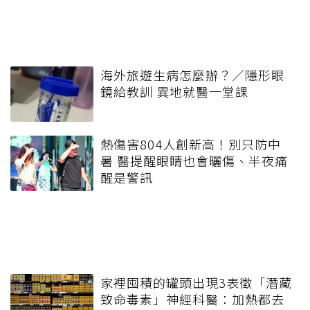
海外旅遊生病怎麼辦？／隱形眼
鏡給教訓 異地就醫一堂課
熱傷害804人創新高！別只防中
暑 醫提醒眼睛也會曬傷、半夜痛
醒是警訊
家裡囤積的罐頭出現3表徵「潛藏
致命毒素」神經科醫：加熱都去