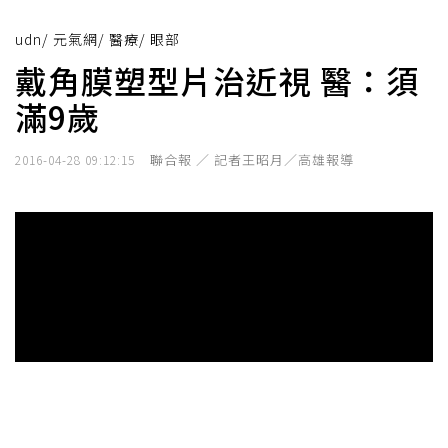
udn
/
元氣網
/
醫療
/
眼部
戴角膜塑型片治近視 醫：須
滿9歲
聯合報 ／ 記者王昭月／高雄報導
2016-04-28 09:12:15