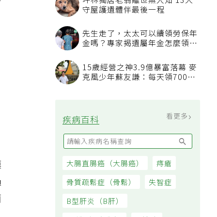
坪林獨居老翁離世無人知 13犬
有
守屋護遺體伴最後一程
先生走了，太太可以續領勞保年
金嗎？專家揭遺屬年金怎麼領，
看順位還要看資格
15歲經營之神3.9億暴富落幕 麥
克風少年蘇友謙：每天領700元
過日子
炎
看更多
疾病百科
膜
大腸直腸癌（大腸癌）
痔瘡
過
骨質疏鬆症（骨鬆）
失智症
菌
B型肝炎（B肝）