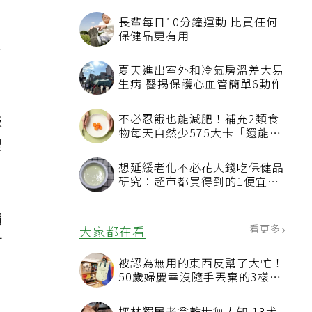
，
長輩每日10分鐘運動 比買任何
保健品更有用
各
夏天進出室外和冷氣房溫差大易
生病 醫揭保護心血管簡單6動作
鼓
不必忍餓也能減肥！補充2類食
物每天自然少575大卡「還能吃
裂
飽飽的」
想延緩老化不必花大錢吃保健品
研究：超市都買得到的1便宜食
品就可以
續
看更多
大家都在看
可
被認為無用的東西反幫了大忙！
50歲婦慶幸沒隨手丟棄的3樣物
品