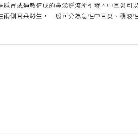
是感冒或過敏造成的鼻涕逆流所引發。中耳炎可
在兩側耳朵發生，一般可分為急性中耳炎、積液