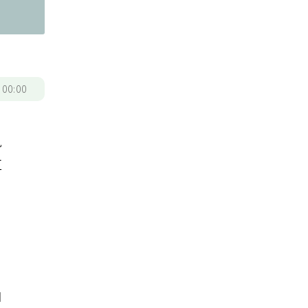
/
00:00
見
耳
由