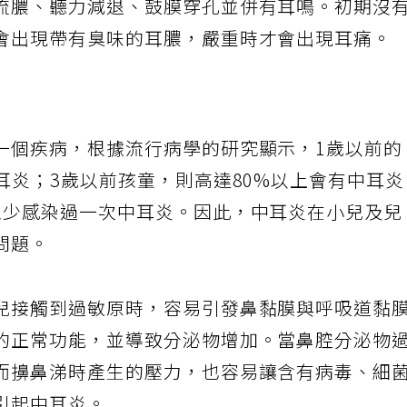
流膿、聽力減退、鼓膜穿孔並併有耳鳴。初期沒
會出現帶有臭味的耳膿，嚴重時才會出現耳痛。
一個疾病，根據流行病學的研究顯示，1歲以前的
耳炎；3歲以前孩童，則高達80%以上會有中耳
至少感染過一次中耳炎。因此，中耳炎在小兒及兒
問題。
兒接觸到過敏原時，容易引發鼻黏膜與呼吸道黏
的正常功能，並導致分泌物增加。當鼻腔分泌物
而擤鼻涕時產生的壓力，也容易讓含有病毒、細