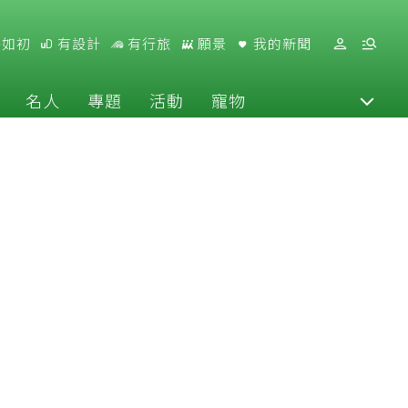
好如初
有設計
有行旅
願景
我的新聞
名人
專題
活動
寵物