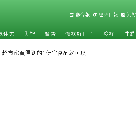
聯合報
經濟日報
河
退休力
失智
醫聲
慢病好日子
癌症
性愛
：超市都買得到的1便宜食品就可以