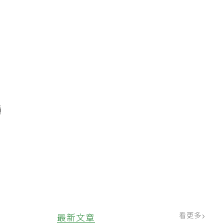
歲
積
看更多
最新文章