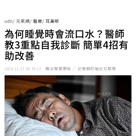
udn
/
元氣網
/
醫療
/
耳鼻喉
為何睡覺時會流口水？醫師
教3重點自我診斷 簡單4招有
助改善
聯合報健康版 ／ 記者賴昀岫台北報導
2024-12-17 09:30:13