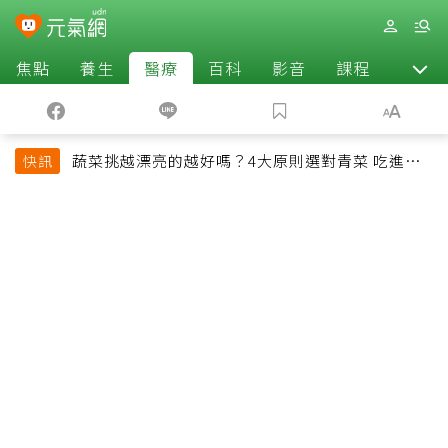
焦點
養生
醫療
百科
影音
課程
退休
蔬菜挑越漂亮的越好嗎？4大原則選對青菜 吃進纖
快訊
維、維生素與植化素