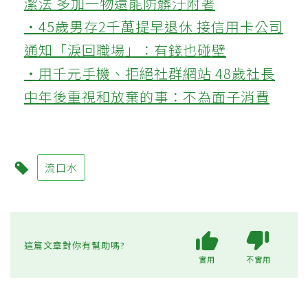
潔法 多加一物還能防髒汙附著
‧45歲男存2千萬提早退休 接信用卡公司
通知「淚回職場」：有錢也碰壁
‧用千元手機、拒絕社群網站 48歲社長
中年後重視和放棄的事：不為面子消費
流口水
這篇文章對你有幫助嗎?
實用
不實用