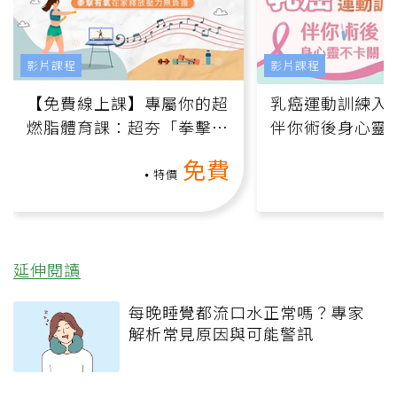
影片課程
影片課程
【免費線上課】專屬你的超
乳癌運動訓練入門
燃脂體育課：超夯「拳擊有
伴你術後身心靈
氧」高壓族在家釋放壓力無
上影音課）
免費
負擔
特價
延伸閱讀
每晚睡覺都流口水正常嗎？專家
解析常見原因與可能警訊