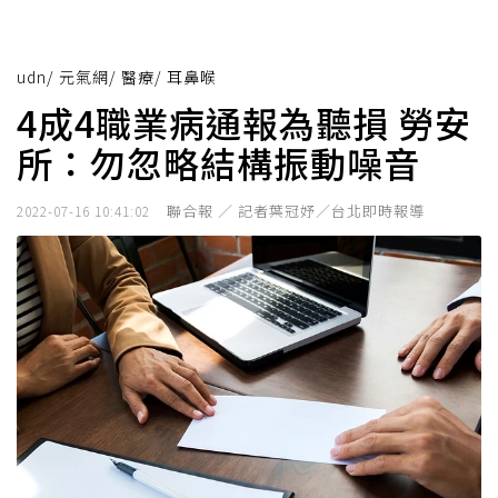
udn
/
元氣網
/
醫療
/
耳鼻喉
4成4職業病通報為聽損 勞安
所：勿忽略結構振動噪音
聯合報 ／ 記者葉冠妤／台北即時報導
2022-07-16 10:41:02