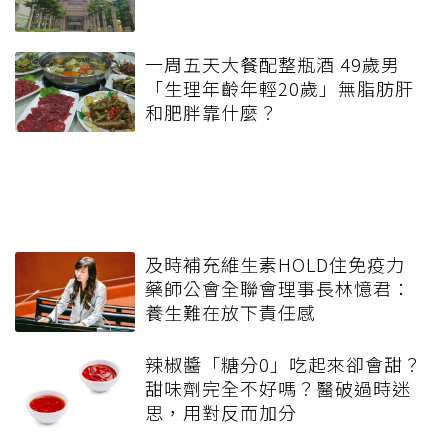
一周五天大餐配整瓶酒 49歲男
「生理年齡年輕20歲」無脂肪肝
和肥胖靠什麼？
及時補充維生素HOLD住免疫力
藥師公會全聯會理事長林憶君：
養生難在放下責任感
辣椒醬「糖分0」吃起來卻會甜？
甜味劑完全不好嗎？醫破過時迷
思，用對反而加分