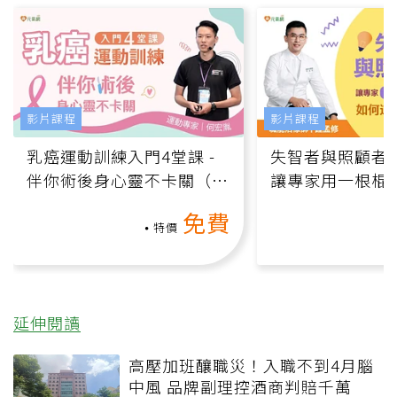
影片課程
影片課程
乳癌運動訓練入門4堂課 -
失智者與照顧者
伴你術後身心靈不卡關（線
讓專家用一根棍
上影音課）
何逆轉退化大腦
免費
課）
特價
延伸閱讀
高壓加班釀職災！入職不到4月腦
中風 品牌副理控酒商判賠千萬