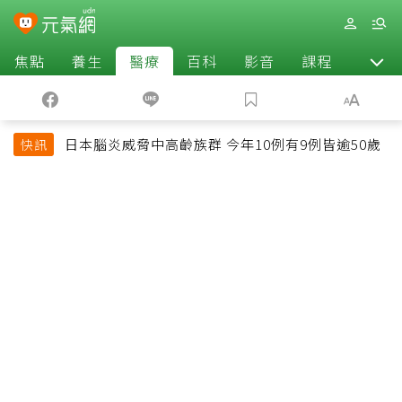
焦點
養生
醫療
百科
影音
課程
退休
日本腦炎威脅中高齡族群 今年10例有9例皆逾50歲
快訊