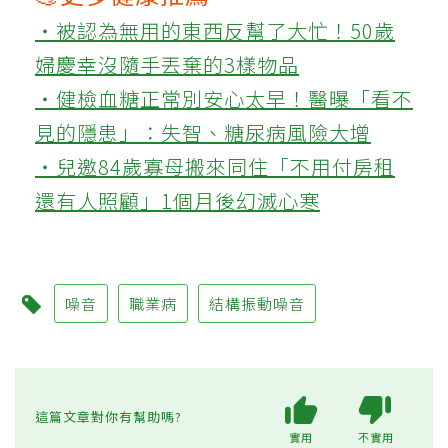
‧被認為無用的東西反幫了大忙！50歲
婦慶幸沒隨手丟棄的3樣物品
‧健檢血糖正常別安心太早！醫曝「看不
見的隱患」：失智、糖尿病風險大增
‧兒邀84歲寡母搬來同住「不用付房租
還有人照顧」1個月後幻滅心寒
噪音
職業病
結構振動噪音
這篇文章對你有幫助嗎?
實用
不實用