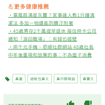
💪更多健康推薦
‧電風扇滿是灰塵？家事達人教1分鐘清
潔法 多加一物還能防髒汙附著
‧45歲男存2千萬提早退休 接信用卡公司
通知「淚回職場」：有錢也碰壁
‧用千元手機、拒絕社群網站 48歲社長
中年後重視和放棄的事：不為面子消費
鼻塞
過敏性鼻炎
鼻中膈彎曲
鼻竇炎