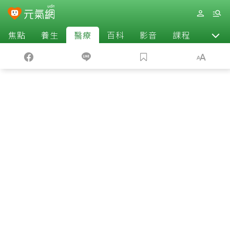
焦點
養生
醫療
百科
影音
課程
退休