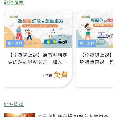
課程推薦
影片課程
影片課程
【免費線上課】為高壓族定
【免費線上課】
做的運動紓壓處方：加入行
燃脂體育課：超
動、增肌、互動元素，0基
氧」高壓族在家
免費
礎也能做！
負擔
特價
延伸閱讀
立秋養肺防秋燥 打好秋冬健康基