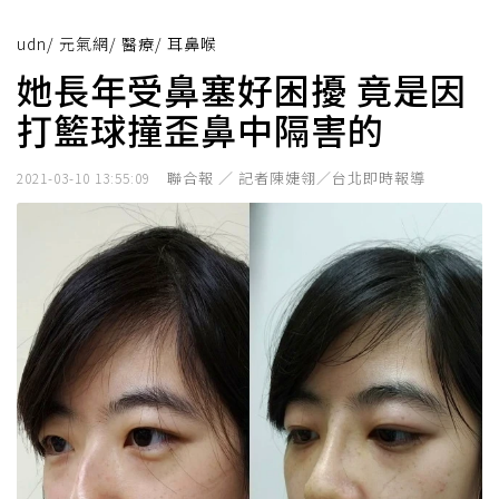
udn
/
元氣網
/
醫療
/
耳鼻喉
她長年受鼻塞好困擾 竟是因
打籃球撞歪鼻中隔害的
聯合報 ／ 記者陳婕翎／台北即時報導
2021-03-10 13:55:09