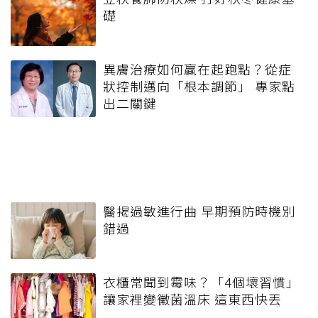
礎
異膚治療如何贏在起跑點？從症
狀控制邁向「根本調節」 專家點
出二關鍵
醫揭過敏進行曲 早期預防時機別
錯過
衣櫃常聞到霉味？「4個壞習慣」
讓家裡變黴菌溫床 這東西快丟