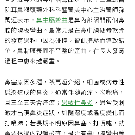
院耳鼻喉頭頸外科科暨醫美中心主治醫師孫
萬烜表示，
鼻中膈彎曲
是鼻內部隔開兩個鼻
腔的隔板彎曲。最常見是在鼻中膈硬骨軟骨
的發育過程中因為碰撞，彼此擠壓而導致錯
位。鼻黏膜表面不平整的歪曲，在長大發育
過程中愈來越嚴重。
鼻塞原因多種，孫萬烜介紹，細菌或病毒性
感染造成的鼻炎，通常伴隨頭痛、喉嚨痛，
且三至五天會痊癒；
過敏性鼻炎
，通常受刺
激才出現鼻炎症狀，如隨濕度或溫度變化而
打噴涕；若長期不明原因鼻塞、打噴嚏，就
需要透過內視鏡檢查，是否有鼻中隔彎曲等