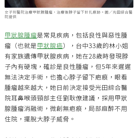
女子到醫院治療甲狀腺腫瘤，治療後脖子留下針扎痕跡。圖／光田綜合醫
院提供
甲狀腺腫瘤
是常見疾病，包括良性與惡性腫
瘤（也就是
甲狀腺癌
），台中33歲的林小姐
有家族遺傳甲狀腺疾病，她在28歲時發現脖
子內有硬塊，確診是良性腫瘤，但5年來遲遲
無法決定手術，也擔心脖子留下疤痕，眼看
腫瘤越來越大，她日前決定接受光田綜合醫
院耳鼻喉頭頸部主任劉耿僚建議，採用甲狀
腺腫瘤消融術，微創無疤痕，局部麻醉不用
住院，擺脫大脖子威脅。