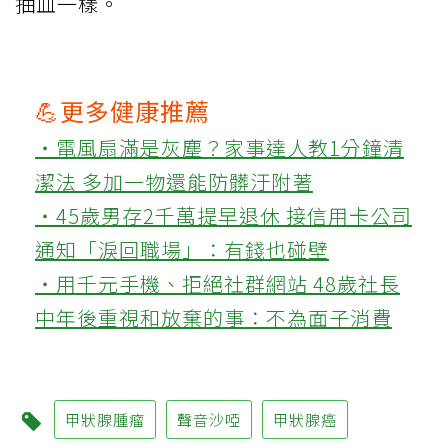
抽血一樣。
💪更多健康推薦
‧電風扇滿是灰塵？家事達人教1分鐘清
潔法 多加一物還能防髒汙附著
‧45歲男存2千萬提早退休 接信用卡公司
通知「淚回職場」：有錢也碰壁
‧用千元手機、拒絕社群網站 48歲社長
中年後重視和放棄的事：不為面子消費
甲狀腺腫瘤
聲音沙啞
甲狀腺癌