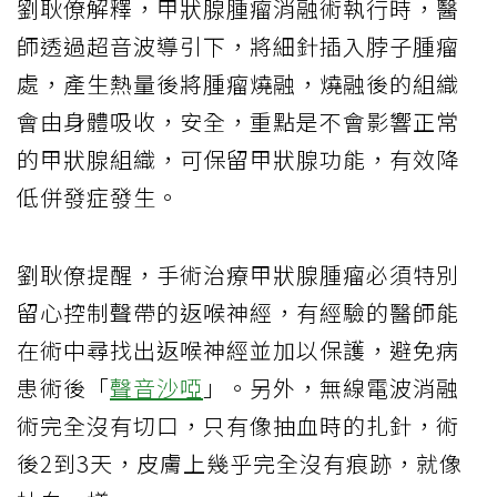
劉耿僚解釋，甲狀腺腫瘤消融術執行時，醫
師透過超音波導引下，將細針插入脖子腫瘤
處，產生熱量後將腫瘤燒融，燒融後的組織
會由身體吸收，安全，重點是不會影響正常
的甲狀腺組織，可保留甲狀腺功能，有效降
低併發症發生。
劉耿僚提醒，手術治療甲狀腺腫瘤必須特別
留心控制聲帶的返喉神經，有經驗的醫師能
在術中尋找出返喉神經並加以保護，避免病
患術後「
聲音沙啞
」。另外，無線電波消融
術完全沒有切口，只有像抽血時的扎針，術
後2到3天，皮膚上幾乎完全沒有痕跡，就像