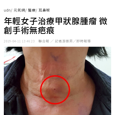
udn
/
元氣網
/
醫療
/
耳鼻喉
年輕女子治療甲狀腺腫瘤 微
創手術無疤痕
聯合報 ／ 記者游振昇╱即時報導
2019-04-11 13:46:23