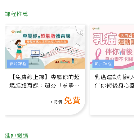
課程推薦
影片課程
影片課程
【免費線上課】專屬你的超
乳癌運動訓練入門
燃脂體育課：超夯「拳擊有
伴你術後身心靈
氧」高壓族在家釋放壓力無
上影音課）
免費
負擔
特價
延伸閱讀