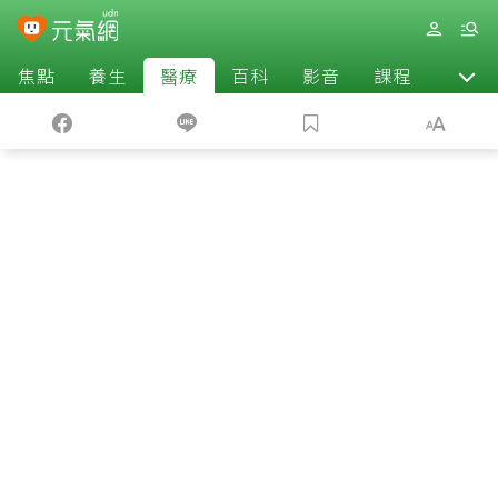
焦點
養生
醫療
百科
影音
課程
退休