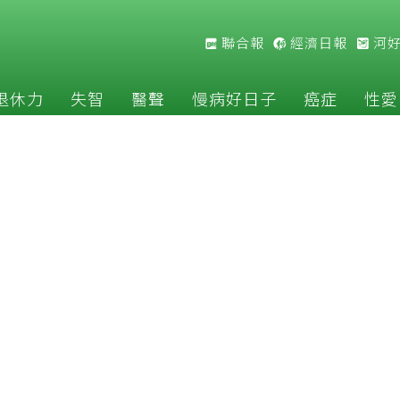
聯合報
經濟日報
河
退休力
失智
醫聲
慢病好日子
癌症
性愛