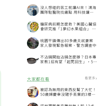
沒人想碰的苦工就讓AI來！鴻海
團隊駐醫院找痛點 用科技讓醫
療更有溫度
糖尿病前期怎麼救？美國心臟協
會研究推「1夢幻水果組合」 酪
梨加它改善血管功能
桃園平鎮傳出80多歲夫弒妻案
家人發現緊急報案、警方調查中
不沾鍋開始沾鍋怎麼辦？日本專
家教1招有望「起死回生」，5情
況該換新
看更多
大家都在看
被認為無用的東西反幫了大忙！
50歲婦慶幸沒隨手丟棄的3樣物
品