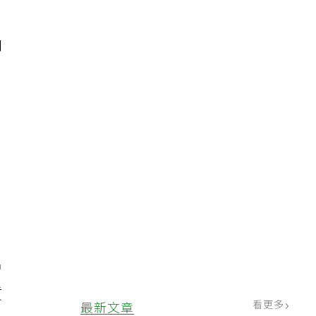
和
能
增
質
看更多
最新文章