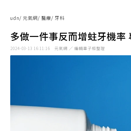
udn
/
元氣網
/
醫療
/
牙科
多做一件事反而增蛀牙機率
2024-03-13 16:11:16
元氣網 ／ 編輯辜子桓整理