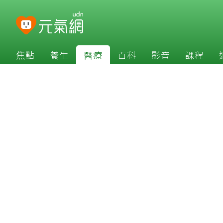
焦點
養生
醫療
百科
影音
課程