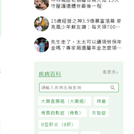
坪林獨居老翁離世無人知 13犬
守屋護遺體伴最後一程
15歲經營之神3.9億暴富落幕 麥
克風少年蘇友謙：每天領700元
過日子
先生走了，太太可以續領勞保年
金嗎？專家揭遺屬年金怎麼領，
看順位還要看資格
牙
看更多
疾病百科
大腸直腸癌（大腸癌）
痔瘡
骨質疏鬆症（骨鬆）
失智症
B型肝炎（B肝）