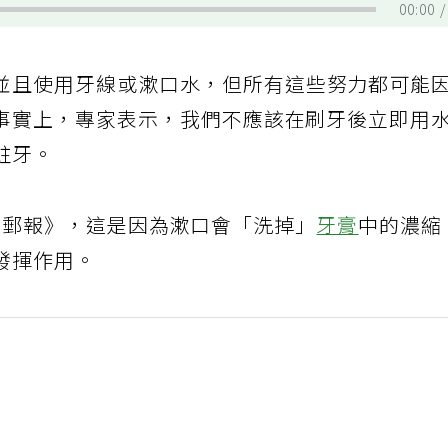
00:00
並且使用牙線或漱口水，但所有這些努力都可能
事實上，專家表示，我們不應該在刷牙後立即用
蛀牙。
訴《每日郵報》，這是因為漱口會「洗掉」
牙膏
中的濃縮
發揮作用。