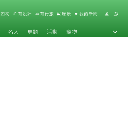
好如初
有設計
有行旅
願景
我的新聞
名人
專題
活動
寵物