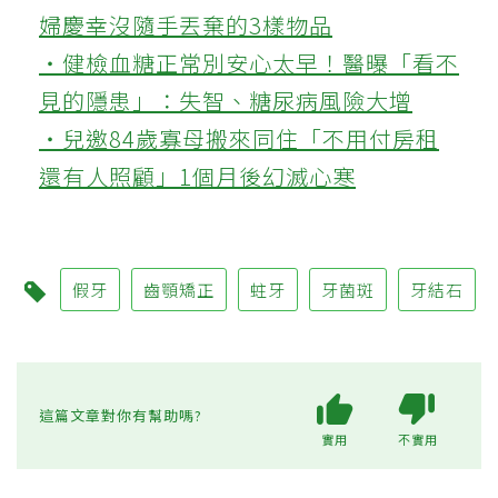
婦慶幸沒隨手丟棄的3樣物品
‧健檢血糖正常別安心太早！醫曝「看不
見的隱患」：失智、糖尿病風險大增
‧兒邀84歲寡母搬來同住「不用付房租
還有人照顧」1個月後幻滅心寒
假牙
齒顎矯正
蛀牙
牙菌斑
牙結石
這篇文章對你有幫助嗎?
實用
不實用