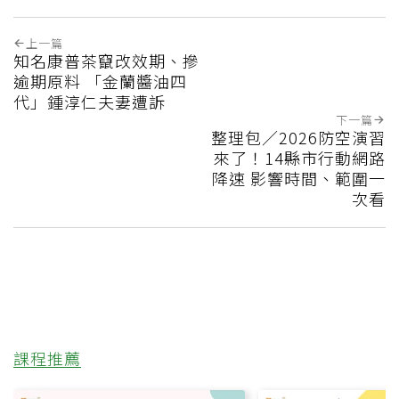
上一篇
知名康普茶竄改效期、摻
逾期原料 「金蘭醬油四
代」鍾淳仁夫妻遭訴
下一篇
整理包／2026防空演習
來了！14縣市行動網路
降速 影響時間、範圍一
次看
課程推薦