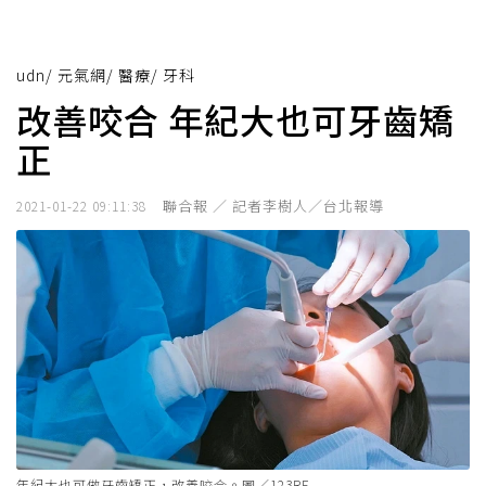
udn
/
元氣網
/
醫療
/
牙科
改善咬合 年紀大也可牙齒矯
正
聯合報 ／ 記者李樹人／台北報導
2021-01-22 09:11:38
年紀大也可做牙齒矯正，改善咬合。圖／123RF