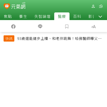
焦點
養生
失智論壇
醫療
百科
影音
93歲還能健步上樓、和老伴跳舞！哈佛醫師曝父親
快訊
長壽秘訣：沒吃保健品也不追養生潮