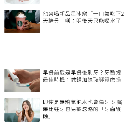
他爽喝新品星冰樂「一口氣吃下2
天糖分」嘆：明後天只能喝水了
早餐前還是早餐後刷牙？牙醫揭
最佳時機：做錯加速琺瑯質磨損
即使是無糖氣泡水也會傷牙 牙醫
曝比蛀牙容易被忽略的「牙齒酸
蝕」