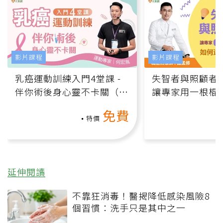
影片課程
影片課程
乳癌運動訓練入門4堂課 -
失智者與照顧者
伴你術後身心靈不卡關（線
讓專家用一根棍
上影音課）
何逆轉退化大腦
免費
課）
特價
延伸閱讀
不靠狂消毒！醫揭降低感染風險8
個習慣：洗手只是其中之一