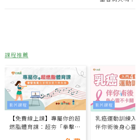
課程推薦
影片課程
影片課程
【免費線上課】專屬你的超
乳癌運動訓練入門
燃脂體育課：超夯「拳擊有
伴你術後身心靈
氧」高壓族在家釋放壓力無
上影音課）