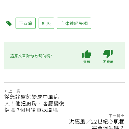
下背痛
針灸
自律神經失調
這篇文章對你有幫助嗎?
實用
不實用
上一篇
從急診醫師變成中風病
人！他把廚房、客廳變復
健場 7個月後重返職場
下一篇
洪惠風／22世紀心肌梗
塞會消失嗎？