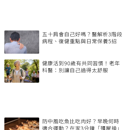
五十肩會自己好嗎？醫解析3階段
病程、復健重點與日常保養5招
健康活到90歲有共同習慣！老年
科醫：別讓自己過得太舒服
防中風吃魚比吃肉好？早晚何時
適合運動？在家3分鐘「殭屍操」