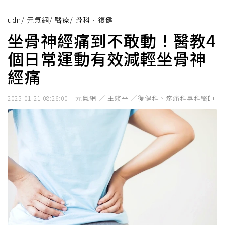
udn
/
元氣網
/
醫療
/
骨科．復健
坐骨神經痛到不敢動！醫教​4
個日常運動有效減輕坐骨神
經痛
元氣網 ／ 王竣平 ／復健科、疼痛科專科醫師
2025-01-21 08:26:00