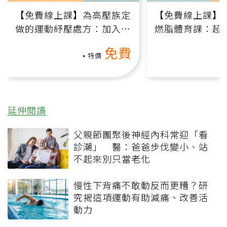
【免費線上課】為高壓族定
【免費線上課】
做的運動紓壓處方：加入行
燃脂體育課：超
動、增肌、互動元素，0基
氧」高壓族在家
免費
礎也能做！
負擔
特價
延伸閱讀
父親節團聚後神經內科常迎「看
診潮」 醫：爸爸步伐變小、站
不起來別只當老化
慢性下背痛不敢動反而更糟？研
究揭這項運動有助減痛、改善活
動力