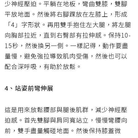
少神經壓迫。平躺在地板，彎曲雙膝，雙腳
平放地面。然後將右腳踝放在左膝上，形成
「4」字形狀。再用雙手抱住左大腿，將左腿
向胸部拉近，直到右臀部有拉伸感。保持10-
15秒，然後換另一側。一樣記得，動作要盡
量慢，避免強拉導致肌肉受傷，然後也可以
配合深呼吸，有助於放鬆。
4、站姿前彎伸展
這是用來放鬆腰部與腿後肌群，減少神經壓
迫感。首先雙腳與肩同寬站立，慢慢彎腰向
前，雙手盡量觸碰地面。然後保持膝蓋微