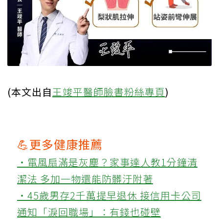
(本文出自
王竣平醫師臉書粉絲專頁
)
💪更多健康推薦
‧電風扇滿是灰塵？家事達人教1分鐘清
潔法 多加一物還能防髒汙附著
‧45歲男存2千萬提早退休 接信用卡公司
通知「淚回職場」：有錢也碰壁