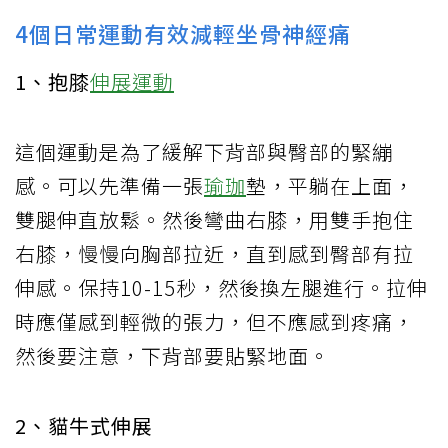
​4個日常運動有效減輕坐骨神經痛
1、抱膝
伸展運動
這個運動是為了緩解下背部與臀部的緊繃
感。可以先準備一張
瑜珈
墊，平躺在上面，
雙腿伸直放鬆。然後彎曲右膝，用雙手抱住
右膝，慢慢向胸部拉近，直到感到臀部有拉
伸感。保持10-15秒，然後換左腿進行。拉伸
時應僅感到輕微的張力，但不應感到疼痛，
然後要注意，下背部要貼緊地面。
2、貓牛式伸展