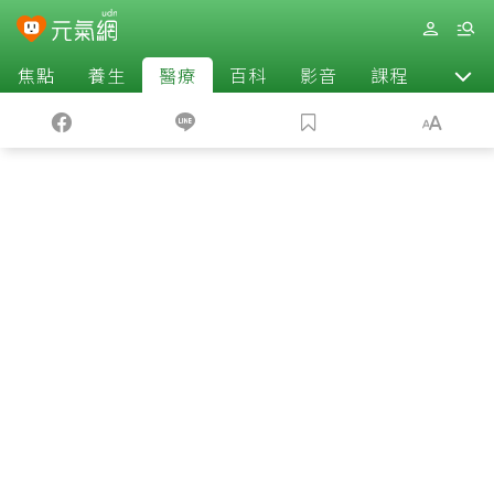
焦點
養生
醫療
百科
影音
課程
退休