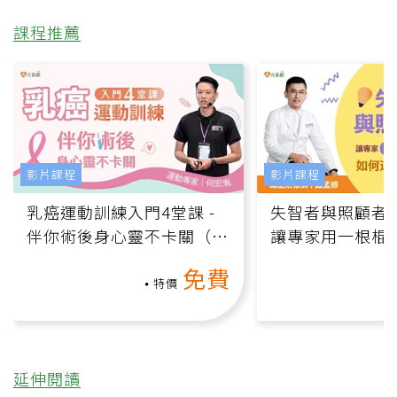
課程推薦
影片課程
影片課程
乳癌運動訓練入門4堂課 -
失智者與照顧者
伴你術後身心靈不卡關（線
讓專家用一根棍
上影音課）
何逆轉退化大腦
免費
課）
特價
延伸閱讀