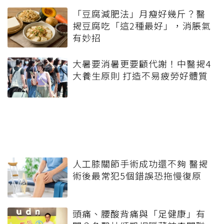
「豆腐減肥法」月瘦好幾斤？醫
揭豆腐吃「這2種最好」，消脹氣
有妙招
大暑要消暑更要顧代謝！中醫揭4
大養生原則 打造不易疲勞好體質
人工膝關節手術成功還不夠 醫揭
術後最常犯5個錯誤恐拖慢復原
頭痛、腰酸背痛與「足健康」有