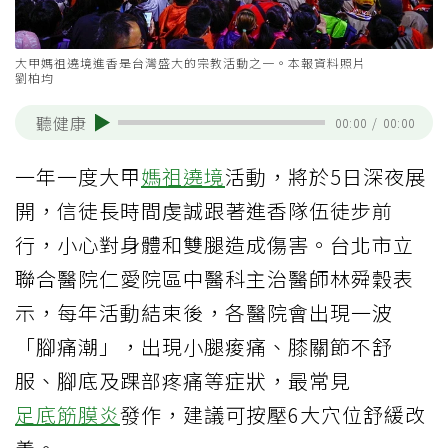
大甲媽祖遶境進香是台灣盛大的宗教活動之一。本報資料照片
劉柏均
聽健康
00:00
/
00:00
一年一度大甲
媽祖遶境
活動，將於5日深夜展
開，信徒長時間虔誠跟著進香隊伍徒步前
行，小心對身體和雙腿造成傷害。台北市立
聯合醫院仁愛院區中醫科主治醫師林舜穀表
示，每年活動結束後，各醫院會出現一波
「腳痛潮」，出現小腿痠痛、膝關節不舒
服、腳底及踝部疼痛等症狀，最常見
足底筋膜炎
發作，建議可按壓6大穴位舒緩改