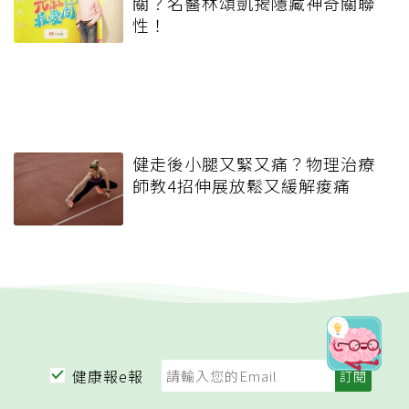
關？名醫林頌凱揭隱藏神奇關聯
性！
健走後小腿又緊又痛？物理治療
師教4招伸展放鬆又緩解痠痛
健康報e報