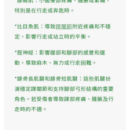
*腓腸肌：小腿後部疼痛、腫脹或緊繃，
特別是在行走或奔跑時。
*比目魚肌：導致
踝關節
附近疼痛和不穩
定，影響行走或站立時的平衡。
*脛神經：影響腿部和腳部的感覺和運
動，導致麻木、無力或行走困難。
*腓骨長肌腱和腓骨短肌腱：這些肌腱扮
演穩定踝關節和支持腳部弓形結構的重要
角色。若受傷會導致踝部疼痛、腫脹及行
走時的不適。