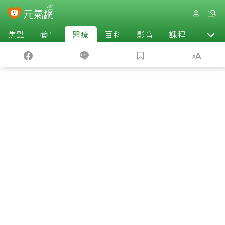
焦點
養生
醫療
百科
影音
課程
退休