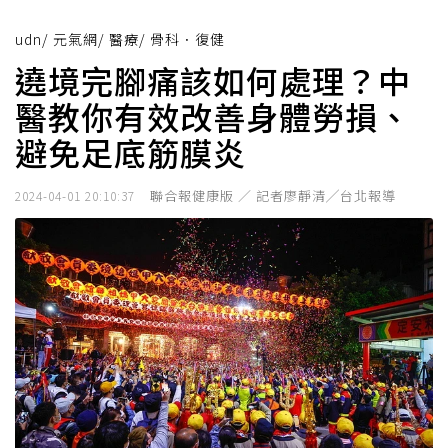
udn
/
元氣網
/
醫療
/
骨科．復健
遶境完腳痛該如何處理？中
醫教你有效改善身體勞損、
避免足底筋膜炎
聯合報健康版 ／ 記者廖靜清╱台北報導
2024-04-01 20:10:37