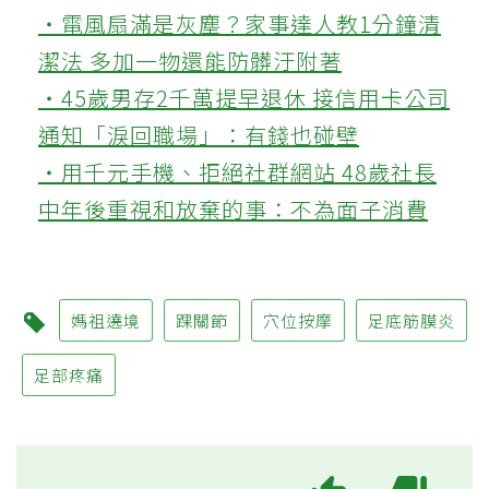
‧電風扇滿是灰塵？家事達人教1分鐘清
潔法 多加一物還能防髒汙附著
‧45歲男存2千萬提早退休 接信用卡公司
通知「淚回職場」：有錢也碰壁
‧用千元手機、拒絕社群網站 48歲社長
中年後重視和放棄的事：不為面子消費
媽祖遶境
踝關節
穴位按摩
足底筋膜炎
足部疼痛