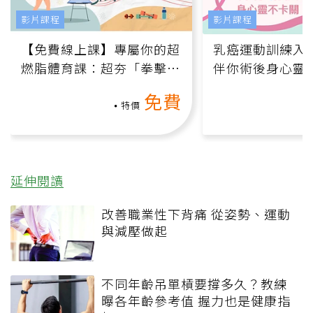
影片課程
影片課程
【免費線上課】專屬你的超
乳癌運動訓練入門
燃脂體育課：超夯「拳擊有
伴你術後身心靈
氧」高壓族在家釋放壓力無
上影音課）
免費
負擔
特價
延伸閱讀
改善職業性下背痛 從姿勢、運動
與減壓做起
不同年齡吊單槓要撐多久？教練
曝各年齡參考值 握力也是健康指