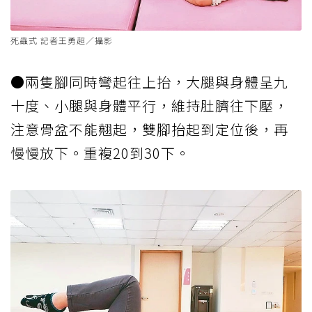
死蟲式 記者王勇超／攝影
●兩隻腳同時彎起往上抬，大腿與身體呈九
十度、小腿與身體平行，維持肚臍往下壓，
注意骨盆不能翹起，雙腳抬起到定位後，再
慢慢放下。重複20到30下。