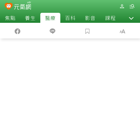
焦點
養生
醫療
百科
影音
課程
退休