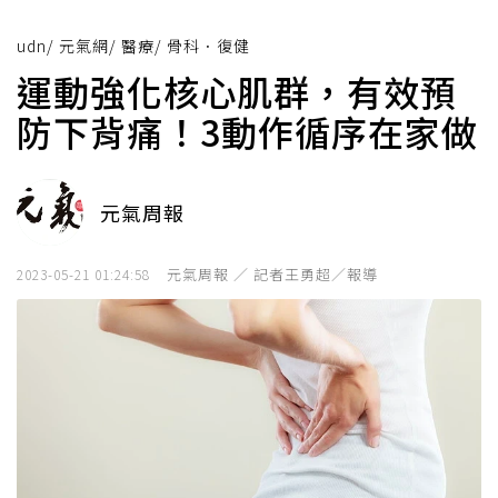
udn
/
元氣網
/
醫療
/
骨科．復健
運動強化核心肌群，有效預
防下背痛！3動作循序在家做
元氣周報
元氣周報 ／ 記者王勇超／報導
2023-05-21 01:24:58