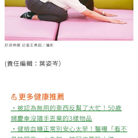
趴姿伸展 記者王勇超／攝影
(責任編輯：葉姿岑）
💪更多健康推薦
‧被認為無用的東西反幫了大忙！50歲
婦慶幸沒隨手丟棄的3樣物品
‧健檢血糖正常別安心太早！醫曝「看不