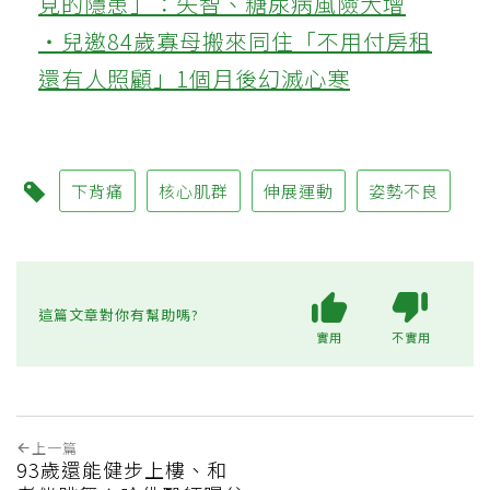
見的隱患」：失智、糖尿病風險大增
‧兒邀84歲寡母搬來同住「不用付房租
還有人照顧」1個月後幻滅心寒
下背痛
核心肌群
伸展運動
姿勢不良
這篇文章對你有幫助嗎?
實用
不實用
上一篇
93歲還能健步上樓、和