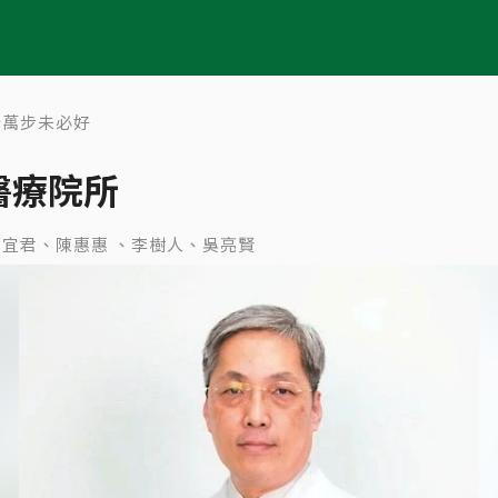
行萬步未必好
醫療院所
文／記者邱宜君、陳惠惠 、李樹人、吳亮賢