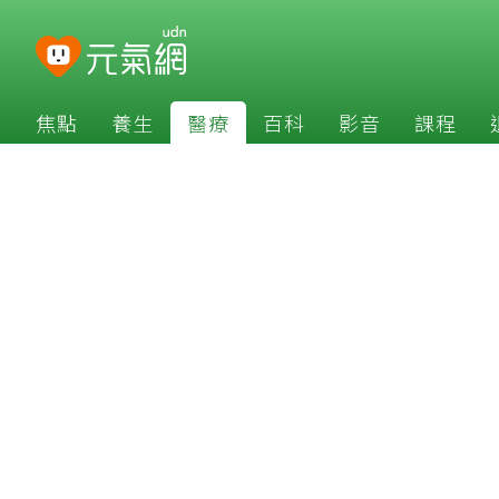
焦點
養生
醫療
百科
影音
課程