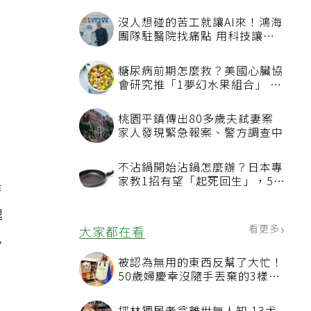
沒人想碰的苦工就讓AI來！鴻海
團隊駐醫院找痛點 用科技讓醫
療更有溫度
糖尿病前期怎麼救？美國心臟協
會研究推「1夢幻水果組合」 酪
梨加它改善血管功能
桃園平鎮傳出80多歲夫弒妻案
家人發現緊急報案、警方調查中
不沾鍋開始沾鍋怎麼辦？日本專
家教1招有望「起死回生」，5情
時
況該換新
塊
看更多
大家都在看
也
，
被認為無用的東西反幫了大忙！
50歲婦慶幸沒隨手丟棄的3樣物
品