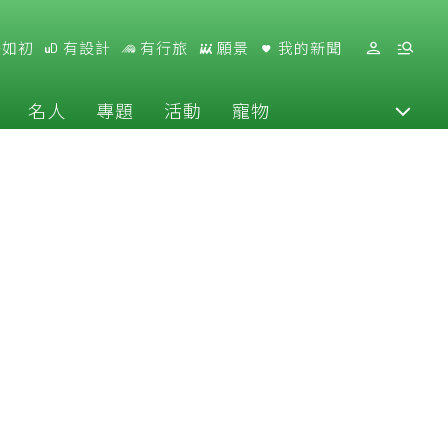
好如初
有設計
有行旅
願景
我的新聞
名人
專題
活動
寵物