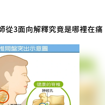
師從3面向解釋究竟是哪裡在痛