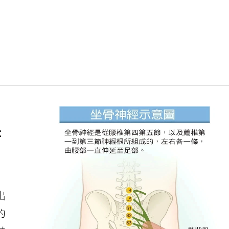
：
出
的