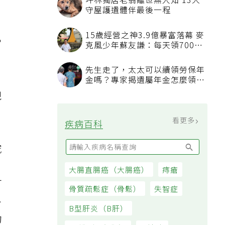
坪林獨居老翁離世無人知 13犬
守屋護遺體伴最後一程
15歲經營之神3.9億暴富落幕 麥
常
克風少年蘇友謙：每天領700元
過日子
、
先生走了，太太可以續領勞保年
金嗎？專家揭遺屬年金怎麼領，
看順位還要看資格
現
看更多
疾病百科
究
大腸直腸癌（大腸癌）
痔瘡
可
骨質疏鬆症（骨鬆）
失智症
外
B型肝炎（B肝）