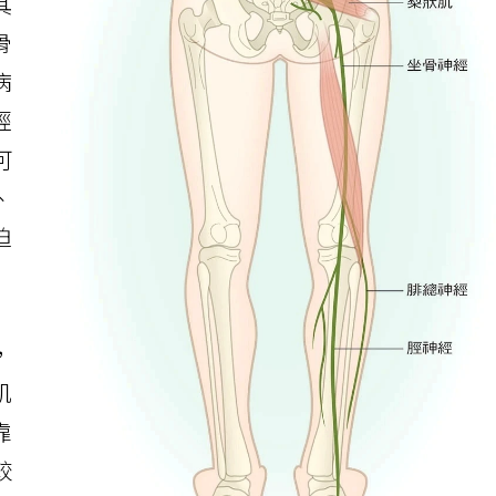
其
骨
病
經
可
、
迫
，
肌
靠
較