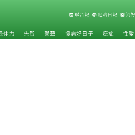
聯合報
經濟日報
河
退休力
失智
醫聲
慢病好日子
癌症
性愛