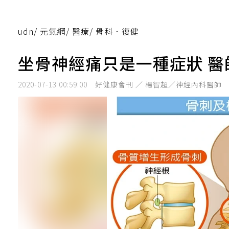
udn
/
元氣網
/
醫療
/
骨科．復健
坐骨神經痛只是一種症狀 醫
2020-07-13 00:59:00
好健康會刊 ／ 楊智超／神經內科醫師