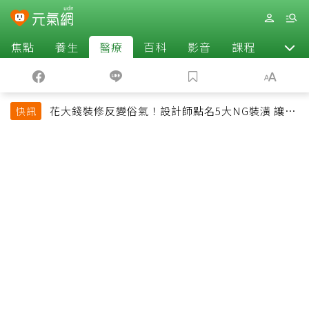
焦點
養生
醫療
百科
影音
課程
退休
花大錢裝修反變俗氣！設計師點名5大NG裝潢 讓客
快訊
廳顯得廉價又過時