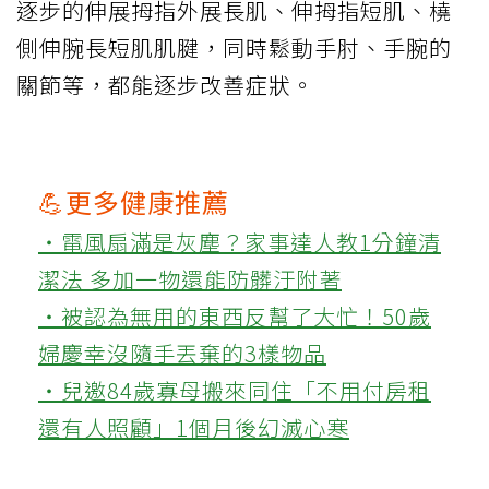
逐步的伸展拇指外展長肌、伸拇指短肌、橈
側伸腕長短肌肌腱，同時鬆動手肘、手腕的
關節等，都能逐步改善症狀。
💪更多健康推薦
‧電風扇滿是灰塵？家事達人教1分鐘清
潔法 多加一物還能防髒汙附著
‧被認為無用的東西反幫了大忙！50歲
婦慶幸沒隨手丟棄的3樣物品
‧兒邀84歲寡母搬來同住「不用付房租
還有人照顧」1個月後幻滅心寒