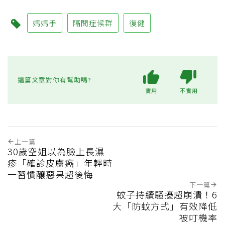
媽媽手
隔間症候群
復健
這篇文章對你有幫助嗎?
實用
不實用
上一篇
30歲空姐以為臉上長濕
疹「確診皮膚癌」年輕時
一習慣釀惡果超後悔
下一篇
蚊子持續騷擾超崩潰！6
大「防蚊方式」有效降低
被叮機率