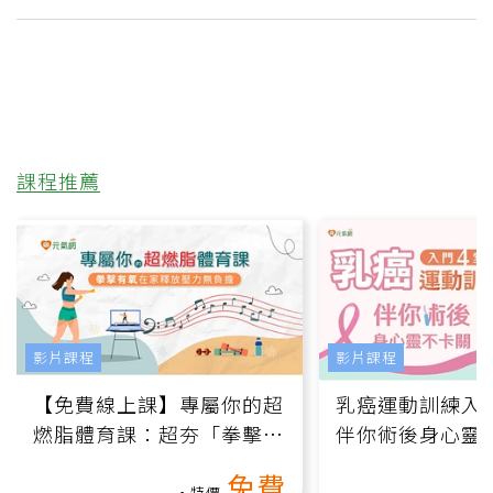
課程推薦
影片課程
影片課程
【免費線上課】專屬你的超
乳癌運動訓練入門
燃脂體育課：超夯「拳擊有
伴你術後身心靈
氧」高壓族在家釋放壓力無
上影音課）
免費
負擔
特價