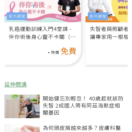
影片課程
影片課程
乳癌運動訓練入門4堂課 -
失智者與照顧者
伴你術後身心靈不卡關（線
讓專家用一根棍
上影音課）
何逆轉退化大腦
免費
課）
特價
延伸閱讀
開始健忘別輕忽！ 40歲起就該防
失智 2成國人帶有阿茲海默症相
關基因
為何頭皮屑越來越多？皮膚科醫