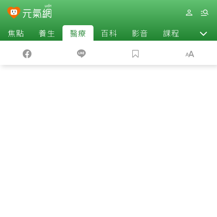
焦點
養生
醫療
百科
影音
課程
退休