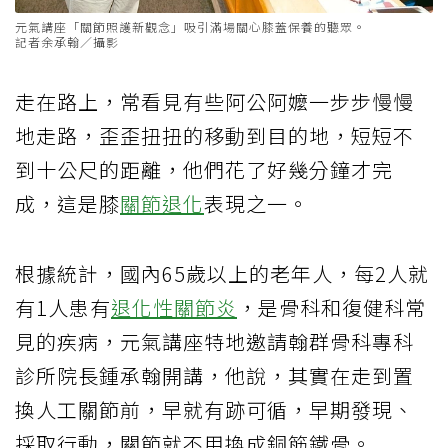
元氣講座「關節照護新觀念」吸引滿場關心膝蓋保養的聽眾。
記者余承翰／攝影
走在路上，常看見有些阿公阿嬤一步步慢慢
地走路，歪歪扭扭的移動到目的地，短短不
到十公尺的距離，他們花了好幾分鐘才完
成，這是膝
關節退化
表現之一。
根據統計，國內65歲以上的老年人，每2人就
有1人患有
退化性關節炎
，是骨科和復健科常
見的疾病，元氣講座特地邀請翰群骨科專科
診所院長鍾承翰開講，他說，其實在走到置
換人工關節前，早就有跡可循，早期發現、
採取行動，關節就不用換成銅筋鐵骨。