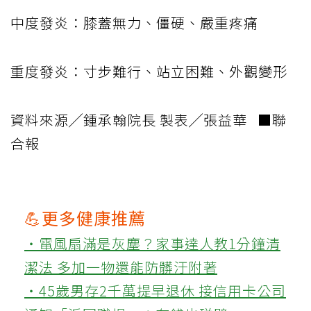
中度發炎：膝蓋無力、僵硬、嚴重疼痛
重度發炎：寸步難行、站立困難、外觀變形
資料來源╱鍾承翰院長 製表╱張益華 ■聯
合報
💪更多健康推薦
‧電風扇滿是灰塵？家事達人教1分鐘清
潔法 多加一物還能防髒汙附著
‧45歲男存2千萬提早退休 接信用卡公司