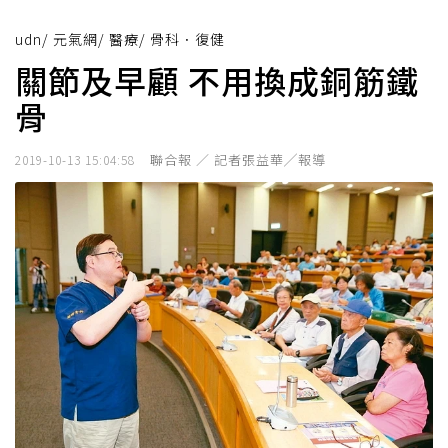
udn
/
元氣網
/
醫療
/
骨科．復健
關節及早顧 不用換成銅筋鐵
骨
聯合報 ／ 記者張益華╱報導
2019-10-13 15:04:58