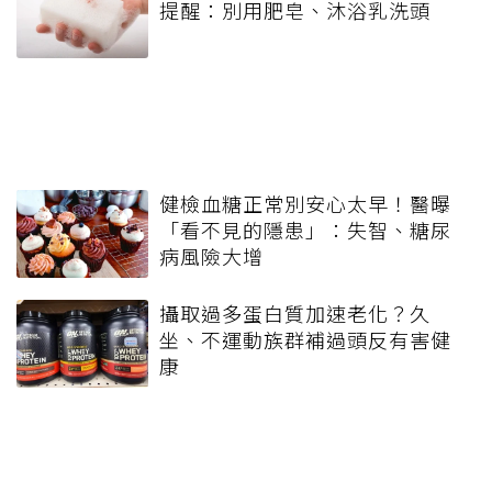
提醒：別用肥皂、沐浴乳洗頭
健檢血糖正常別安心太早！醫曝
「看不見的隱患」：失智、糖尿
病風險大增
攝取過多蛋白質加速老化？久
坐、不運動族群補過頭反有害健
康