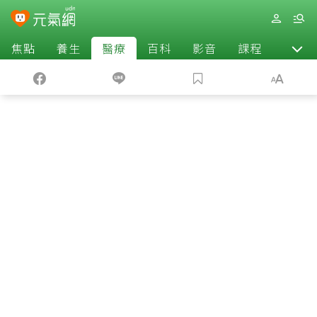
焦點
養生
醫療
百科
影音
課程
退休