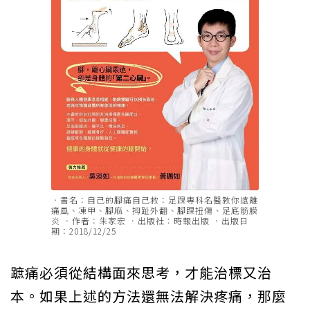
．書名：自己的腳痛自己救：足踝專科名醫教你遠離
痛風、凍甲、腳麻、拇趾外翻、腳踝扭傷、足底筋膜
炎 ．作者：朱家宏 ．出版社：時報出版 ．出版日
期：2018/12/25
蹠痛必須從結構面來思考，才能治標又治
本。如果上述的方法還無法解決疼痛，那麼