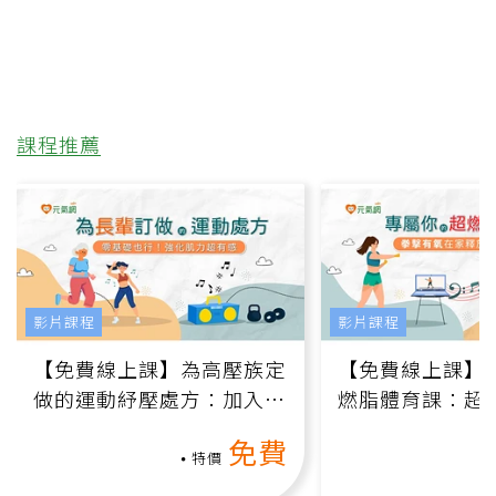
課程推薦
影片課程
影片課程
【免費線上課】為高壓族定
【免費線上課】
做的運動紓壓處方：加入行
燃脂體育課：超
動、增肌、互動元素，0基
氧」高壓族在家
免費
礎也能做！
負擔
特價