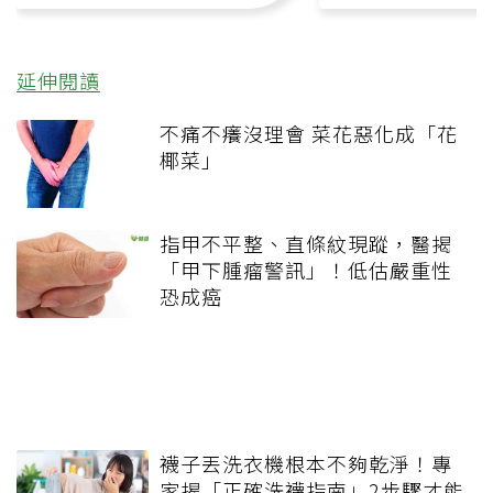
延伸閱讀
不痛不癢沒理會 菜花惡化成「花
椰菜」
指甲不平整、直條紋現蹤，醫揭
「甲下腫瘤警訊」！低估嚴重性
恐成癌
襪子丟洗衣機根本不夠乾淨！專
家揭「正確洗襪指南」2步驟才能