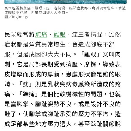
民眾經常將蹠痛、雞眼、疣三者搞混，雖然症狀都是角質異常增生，會造
成腳底不舒服，但是成因卻大大不同。
圖／ingimage
民眾經常將
蹠痛
、
雞眼
、疣三者搞混，雖然
症狀都是角質異常增生，會造成腳底不舒
服，但是成因卻大大不同。
「雞眼」又叫肉
刺，它是局部長期受到擠壓、摩擦，導致表
皮增厚而形成的厚繭，患處形狀像是雞的眼
睛。「疣」則是乳狀突病毒感染所造成的疼
痛。「蹠痛」是個比較機械性的問題，也就
是當腳掌、腳趾姿勢不良，或是設計不良的
鞋子，使腳掌或腳趾承受的壓力不平均，造
成足部某些地方壓力過大，甚至蹠趾關節脫