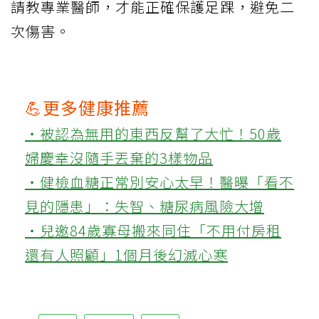
請教專業醫師，才能正確保護足踝，避免二
次傷害。
💪更多健康推薦
‧被認為無用的東西反幫了大忙！50歲
婦慶幸沒隨手丟棄的3樣物品
‧健檢血糖正常別安心太早！醫曝「看不
見的隱患」：失智、糖尿病風險大增
‧兒邀84歲寡母搬來同住「不用付房租
還有人照顧」1個月後幻滅心寒