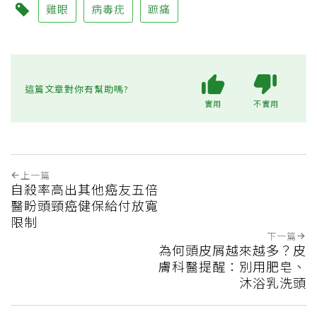
雞眼
病毒疣
蹠痛
這篇文章對你有幫助嗎?
實用
不實用
上一篇
自殺率高出其他癌友五倍
醫盼頭頸癌健保給付放寬
限制
下一篇
為何頭皮屑越來越多？皮
膚科醫提醒：別用肥皂、
沐浴乳洗頭