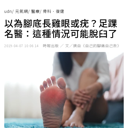
udn
/
元氣網
/
醫療
/
骨科．復健
以為腳底長雞眼或疣？足踝
名醫：這種情況可能脫臼了
時報出版 ／ 文／摘自《自己的腳痛自己救》
2019-04-07 10:06:14