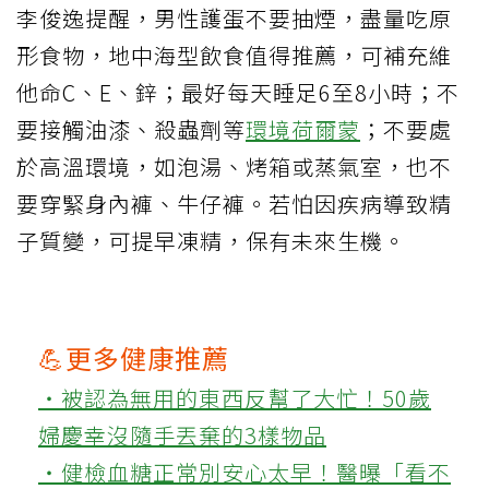
李俊逸提醒，男性護蛋不要抽煙，盡量吃原
形食物，地中海型飲食值得推薦，可補充維
他命C、E、鋅；最好每天睡足6至8小時；不
要接觸油漆、殺蟲劑等
環境荷爾蒙
；不要處
於高溫環境，如泡湯、烤箱或蒸氣室，也不
要穿緊身內褲、牛仔褲。若怕因疾病導致精
子質變，可提早凍精，保有未來生機。
💪更多健康推薦
‧被認為無用的東西反幫了大忙！50歲
婦慶幸沒隨手丟棄的3樣物品
‧健檢血糖正常別安心太早！醫曝「看不