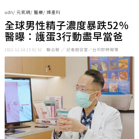
udn
/
元氣網
/
醫療
/
婦產科
全球男性精子濃度暴跌52％
醫曝：護蛋3行動盡早當爸
聯合報 ／ 記者趙容萱／台中即時報導
2022-11-24 23:01:52