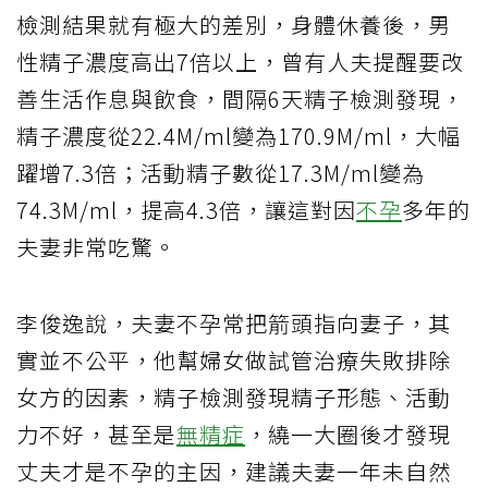
檢測結果就有極大的差別，身體休養後，男
性精子濃度高出7倍以上，曾有人夫提醒要改
善生活作息與飲食，間隔6天精子檢測發現，
精子濃度從22.4M/ml變為170.9M/ml，大幅
躍增7.3倍；活動精子數從17.3M/ml變為
74.3M/ml，提高4.3倍，讓這對因
不孕
多年的
夫妻非常吃驚。
李俊逸說，夫妻不孕常把箭頭指向妻子，其
實並不公平，他幫婦女做試管治療失敗排除
女方的因素，精子檢測發現精子形態、活動
力不好，甚至是
無精症
，繞一大圈後才發現
丈夫才是不孕的主因，建議夫妻一年未自然