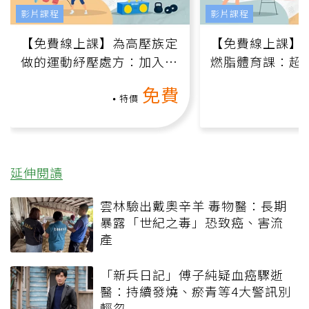
影片課程
影片課程
【免費線上課】為高壓族定
【免費線上課】
做的運動紓壓處方：加入行
燃脂體育課：超
動、增肌、互動元素，0基
氧」高壓族在家
免費
礎也能做！
負擔
特價
延伸閱讀
雲林驗出戴奧辛羊 毒物醫：長期
暴露「世紀之毒」恐致癌、害流
產
「新兵日記」傅子純疑血癌驟逝
醫：持續發燒、瘀青等4大警訊別
輕忽