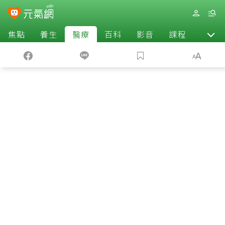
焦點
養生
醫療
百科
影音
課程
退休