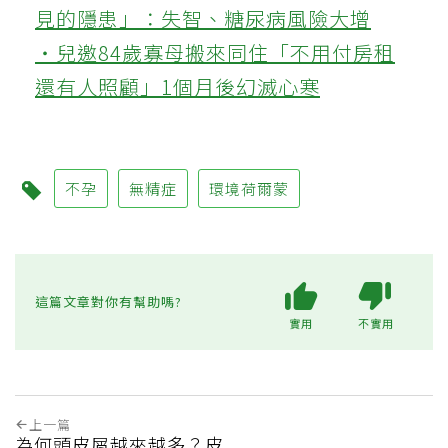
見的隱患」：失智、糖尿病風險大增
‧兒邀84歲寡母搬來同住「不用付房租
還有人照顧」1個月後幻滅心寒
不孕
無精症
環境荷爾蒙
這篇文章對你有幫助嗎?
實用
不實用
上一篇
為何頭皮屑越來越多？皮