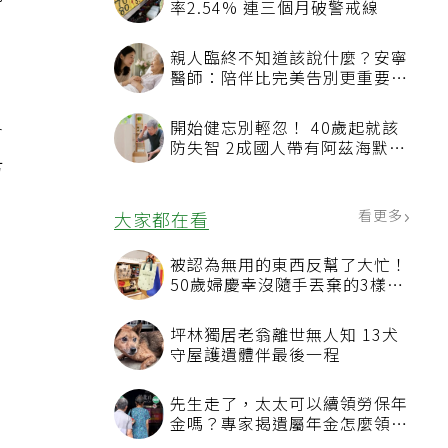
能
率2.54% 連三個月破警戒線
親人臨終不知道該說什麼？安寧
醫師：陪伴比完美告別更重要，
，
4句話值得及早說出口
開始健忘別輕忽！ 40歲起就該
會
防失智 2成國人帶有阿茲海默症
方
相關基因
看更多
大家都在看
被認為無用的東西反幫了大忙！
：
50歲婦慶幸沒隨手丟棄的3樣物
品
坪林獨居老翁離世無人知 13犬
守屋護遺體伴最後一程
，
先生走了，太太可以續領勞保年
金嗎？專家揭遺屬年金怎麼領，