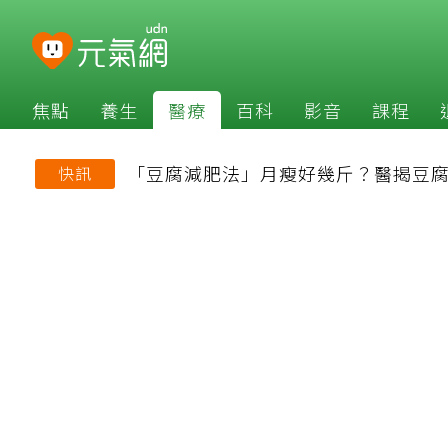
焦點
養生
醫療
百科
影音
課程
「豆腐減肥法」月瘦好幾斤？醫揭豆腐
快訊