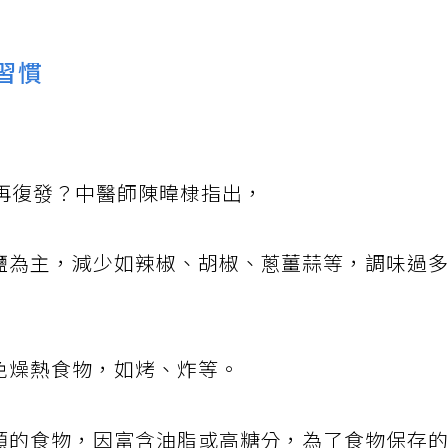
習慣
再復發？中醫師陳暐棣指出，
以鹽為主，減少如辣椒、胡椒、蔥薑蒜等，調味過
避免燥熱食物，如烤、炸等。