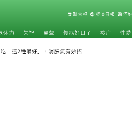
聯合報
經濟日報
河
退休力
失智
醫聲
慢病好日子
癌症
性愛
吃「這2種最好」，消脹氣有妙招