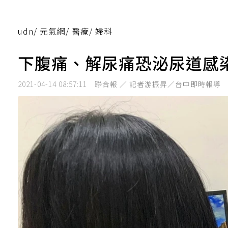
udn
/
元氣網
/
醫療
/
婦科
下腹痛、解尿痛恐泌尿道感
2021-04-14 08:57:11
聯合報 ／ 記者游振昇／台中即時報導