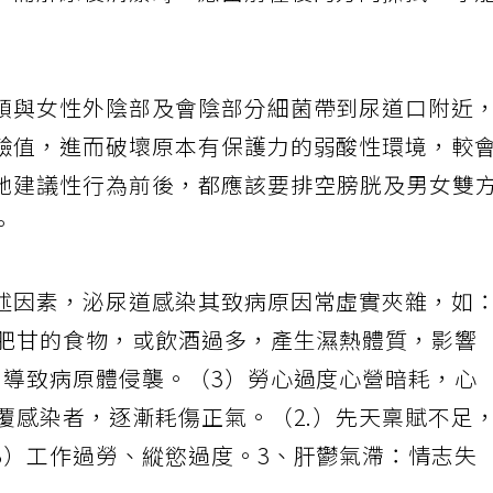
。而解尿後清潔時，應由前往後的方向擦拭，才
頭與女性外陰部及會陰部分細菌帶到尿道口附近
鹼值，進而破壞原本有保護力的弱酸性環境，較
她建議性行為前後，都應該要排空膀胱及男女雙
。
述因素，泌尿道感染其致病原因常虛實夾雜，如
熱肥甘的食物，或飲酒過多，產生濕熱體質，影響
，導致病原體侵襲。（3）勞心過度心營暗耗，心
覆感染者，逐漸耗傷正氣。（2.）先天稟賦不足
3）工作過勞、縱慾過度。3、肝鬱氣滯：情志失