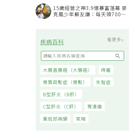
看順位還要看資格
15歲經營之神3.9億暴富落幕 麥
克風少年蘇友謙：每天領700元
過日子
看更多
疾病百科
大腸直腸癌（大腸癌）
痔瘡
多
骨質疏鬆症（骨鬆）
失智症
B型肝炎（B肝）
C型肝炎（C肝）
胃潰瘍
黃斑部病變
氣喘