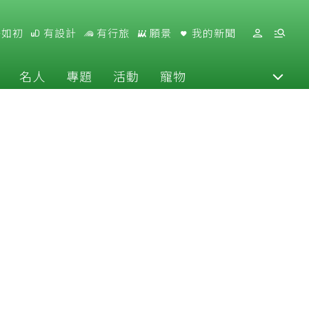
好如初
有設計
有行旅
願景
我的新聞
名人
專題
活動
寵物