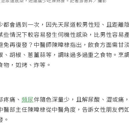
生泌尿道感染，她建議少吃燥熱食。記者游振昇／攝影
少都會遇到一次，因先天尿道較男性短、且距離
某些情況下較容易發生伺機性感染，比男性容易
避免再復發？中醫師陳暐棣指出，飲食方面需甘
椒、胡椒、蔥薑蒜等，調味過多過重之食物。烹
食物，如烤、炸等。
部疼痛、
頻尿
伴隨色深量少，且解尿酸、澀或痛
中醫部主任陳暐棣從中醫角度，告訴女性朋友們
發。