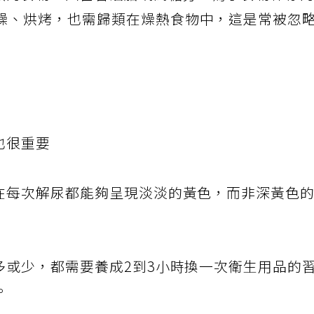
一類的食物，因富含油脂或高糖分，為了食物保存
燥、烘烤，也需歸類在燥熱食物中，這是常被忽
也很重要
色在每次解尿都能夠呈現淡淡的黃色，而非深黃色
多或少，都需要養成2到3小時換一次衛生用品的
。