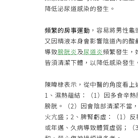
頻繁更換棉墊可減少細菌的滋生
降低泌尿道感染的發生。
頻繁的房事運動
，容易將男性龜
又因精液本身會影響陰道內的酸
導致
膀胱炎
及
尿道炎
頻繁發生，
皆須清潔下體，以降低感染發生
陳暐棣表示，從中醫的角度看上
1、濕熱蘊結：（1）因多食辛
膀胱。（2）因會陰部清潔不當
火亢盛；2、脾腎虧虛：（1）反
或年邁、久病導致體質虛弱；（