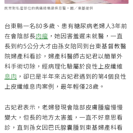
民眾對私密部位的病痛總是諱疾忌醫。圖／東基提供
台東縣一名80多歲、患有糖尿病老婦人3年前
在會陰部長
肉瘤
，她因害羞遲未就醫，一直
長到約5公分大才由孫女陪同到台東基督教醫
院婦產科看診，婦產科醫師古妃君以簡單外
科手術切除，經病理化驗屬於良性上皮纖維
息肉
，卻已是半年來古妃君遇到的第4個良性
上皮纖維息肉案例，最年輕僅28歲。
古妃君表示，老婦發現會陰部皮膚腫瘤慢慢
變大，但長的地方太害羞，一直不好意思看
診，直到孫女因巴氏腺囊腫到東基婦產科看