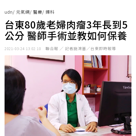
udn
/
元氣網
/
醫療
/
婦科
台東80歲老婦肉瘤3年長到5
公分 醫師手術並教如何保養
聯合報 ／ 記者施鴻基／台東即時報導
2021-03-24 13:02:10