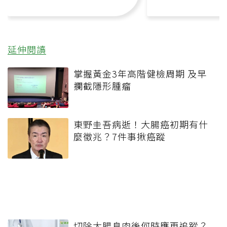
延伸閱讀
掌握黃金3年高階健檢周期 及早
攔截隱形腫瘤
東野圭吾病逝！大腸癌初期有什
麼徵兆？7件事揪癌蹤
切除大腸息肉後何時應再追蹤？