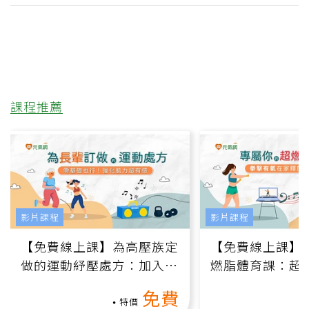
課程推薦
影片課程
影片課程
【免費線上課】為高壓族定
【免費線上課】
做的運動紓壓處方：加入行
燃脂體育課：超
動、增肌、互動元素，0基
氧」高壓族在家
免費
礎也能做！
負擔
特價