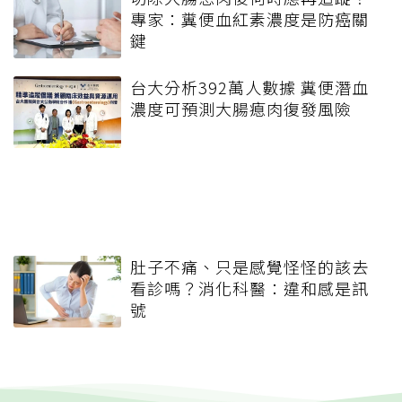
專家：糞便血紅素濃度是防癌關
鍵
台大分析392萬人數據 糞便潛血
濃度可預測大腸瘜肉復發風險
肚子不痛、只是感覺怪怪的該去
看診嗎？消化科醫：違和感是訊
號