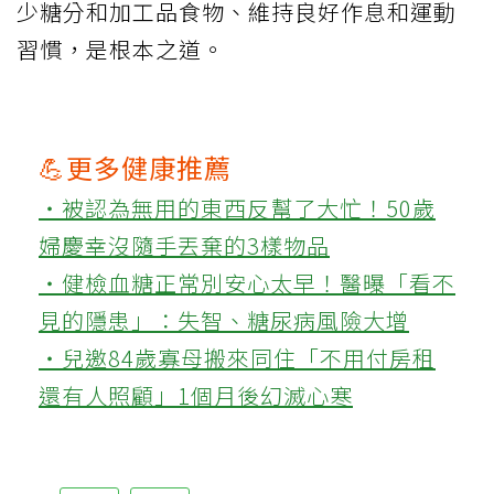
少糖分和加工品食物、維持良好作息和運動
習慣，是根本之道。
💪更多健康推薦
‧被認為無用的東西反幫了大忙！50歲
婦慶幸沒隨手丟棄的3樣物品
‧健檢血糖正常別安心太早！醫曝「看不
見的隱患」：失智、糖尿病風險大增
‧兒邀84歲寡母搬來同住「不用付房租
還有人照顧」1個月後幻滅心寒