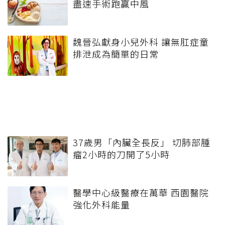
盡速手術跑贏中風
魏晉弘獻身小兒外科 讓無肛症童
排泄成為簡單的日常
37歲男「內臟全長反」 切肺部腫
瘤2小時的刀開了5小時
醫學中心級醫療在萬華 西園醫院
強化外科能量