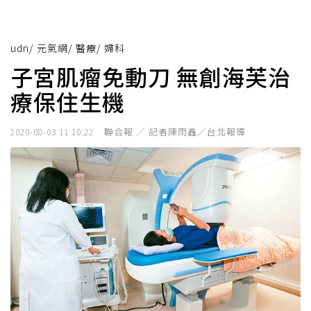
udn
/
元氣網
/
醫療
/
婦科
子宮肌瘤免動刀 無創海芙治
療保住生機
聯合報 ／ 記者陳雨鑫／台北報導
2020-08-03 11:10:22