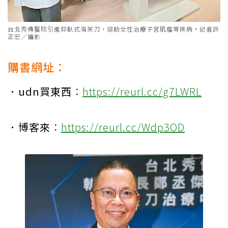
台北秀傳醫院引進仰臥式海芙刀，協助女性治療子宮肌瘤等疾病。記者許
正宏／攝影
購書網址：
．udn買東西
：
https://reurl.cc/g7LWRL
．博客來
：
https://reurl.cc/Wdp3OD