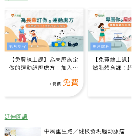
影片課程
影片課程
【免費線上課】為高壓族定
【免費線上課】
做的運動紓壓處方：加入行
燃脂體育課：超
動、增肌、互動元素，0基
氧」高壓族在家
免費
礎也能做！
負擔
特價
延伸閱讀
中風重生路／健檢發現腦動脈瘤