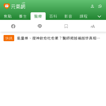
焦點
養生
醫療
百科
影音
課程
退休
能量棒、提神飲愈吃愈累？醫師揭越補越慘真相：
快訊
恐欠下疲勞債