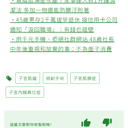
‧電風扇滿是灰塵？家事達人教1分鐘清
潔法 多加一物還能防髒汙附著
‧45歲男存2千萬提早退休 接信用卡公司
通知「淚回職場」：有錢也碰壁
‧用千元手機、拒絕社群網站 48歲社長
中年後重視和放棄的事：不為面子消費
子宮肌瘤
微創手術
子宮肌腺症
子宮內膜異位症
這篇文章對你有幫助嗎?