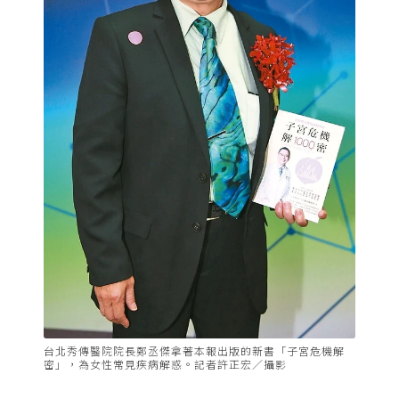
台北秀傳醫院院長鄭丞傑拿著本報出版的新書「子宮危機解
密」，為女性常見疾病解惑。記者許正宏／攝影