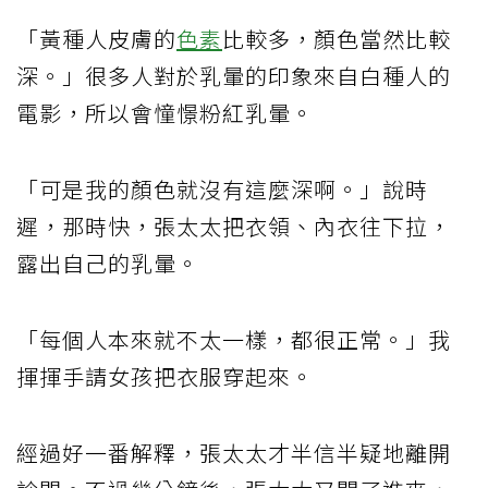
「黃種人皮膚的
色素
比較多，顏色當然比較
深。」很多人對於乳暈的印象來自白種人的
電影，所以會憧憬粉紅乳暈。
「可是我的顏色就沒有這麼深啊。」說時
遲，那時快，張太太把衣領、內衣往下拉，
露出自己的乳暈。
「每個人本來就不太一樣，都很正常。」我
揮揮手請女孩把衣服穿起來。
經過好一番解釋，張太太才半信半疑地離開