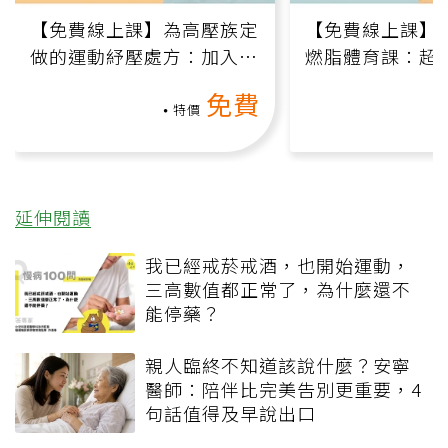
【免費線上課】為高壓族定
【免費線上課】
做的運動紓壓處方：加入行
燃脂體育課：超
動、增肌、互動元素，0基
氧」高壓族在家
免費
礎也能做！
負擔
特價
延伸閱讀
我已經戒菸戒酒，也開始運動，
三高數值都正常了，為什麼還不
能停藥？
親人臨終不知道該說什麼？安寧
醫師：陪伴比完美告別更重要，4
句話值得及早說出口