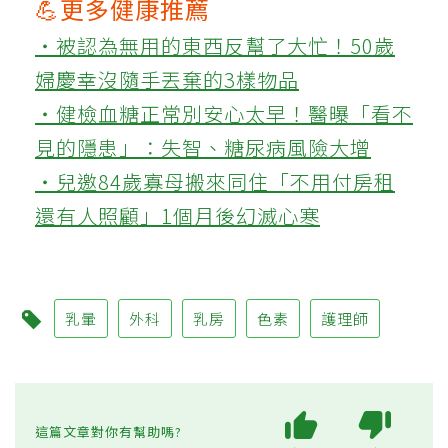
💪更多健康推薦
‧被認為無用的東西反幫了大忙！50歲
婦慶幸沒隨手丟棄的3樣物品
‧健檢血糖正常別安心太早！醫曝「看不
見的隱患」：失智、糖尿病風險大增
‧兒邀84歲寡母搬來同住「不用付房租
還有人照顧」1個月後幻滅心寒
乳暈
外科
乳房
色素
護理師
這篇文章對你有幫助嗎?