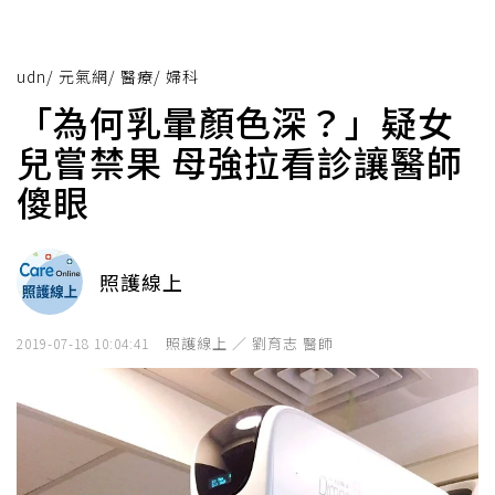
udn
/
元氣網
/
醫療
/
婦科
「為何乳暈顏色深？」疑女
兒嘗禁果 母強拉看診讓醫師
傻眼
照護線上
照護線上 ／ 劉育志 醫師
2019-07-18 10:04:41