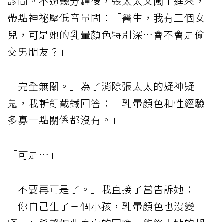
診間。不過幾分鐘後，張太太又闖了進來，
帶點神祕壓低音量問：「醫生，我有三個女
兒，可是她的乳暈顏色特別深…會不會是偷
交男朋友？」
「完全無關。」為了消除張太太的疑神疑
鬼，我斬釘截鐵回答：「乳暈顏色和性經驗
多寡一點關係都沒有。」
「可是…」
「不要再可是了。」我直接了當告訴她：
「你自己生了三個小孩，乳暈顏色也沒變