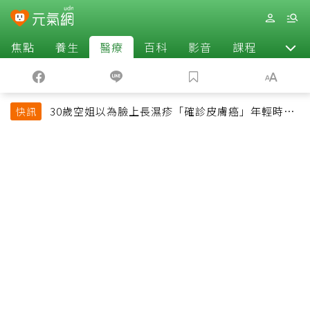
焦點
養生
醫療
百科
影音
課程
退休
30歲空姐以為臉上長濕疹「確診皮膚癌」年輕時一
快訊
習慣釀惡果超後悔