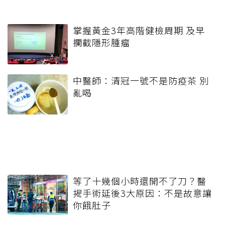
掌握黃金3年高階健檢周期 及早
攔截隱形腫瘤
中醫師：清冠一號不是防疫茶 別
亂喝
等了十幾個小時還開不了刀？醫
揭手術延後3大原因：不是故意讓
你餓肚子