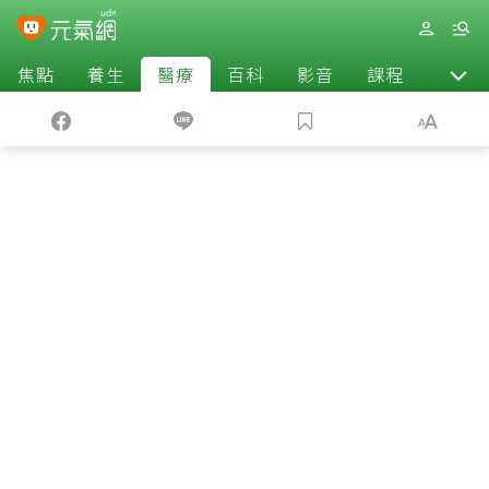
焦點
養生
醫療
百科
影音
課程
退休