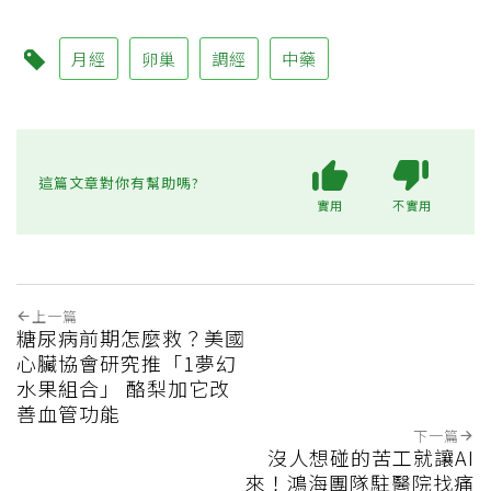
月經
卵巢
調經
中藥
這篇文章對你有幫助嗎?
實用
不實用
上一篇
糖尿病前期怎麼救？美國
心臟協會研究推「1夢幻
水果組合」 酪梨加它改
善血管功能
下一篇
沒人想碰的苦工就讓AI
來！鴻海團隊駐醫院找痛