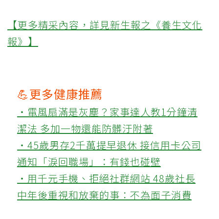
【更多精采內容，詳見新生報之《養生文化
報》】
💪更多健康推薦
‧電風扇滿是灰塵？家事達人教1分鐘清
潔法 多加一物還能防髒汙附著
‧45歲男存2千萬提早退休 接信用卡公司
通知「淚回職場」：有錢也碰壁
‧用千元手機、拒絕社群網站 48歲社長
中年後重視和放棄的事：不為面子消費