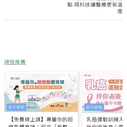
點 用科技讓醫療更有溫
度
課程推薦
影片課程
影片課程
【免費線上課】專屬你的超
乳癌運動訓練入門
燃脂體育課：超夯「拳擊有
伴你術後身心靈