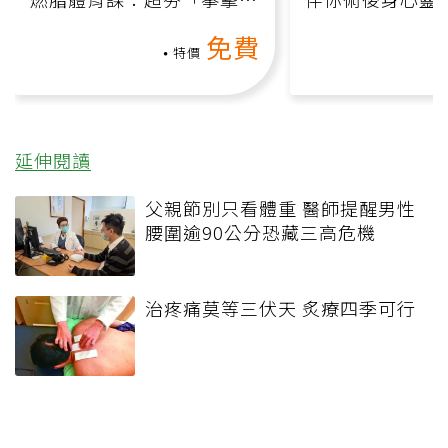
氧」高壓族在家釋放壓力無
上影音課）
免費
負擔
特價
延伸閱讀
父親節別只看體重 醫師提醒男性
腰圍逾90公分恐藏三高危機
治疼痛莫等三伏天 炙療四季可行