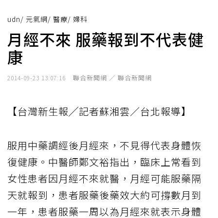
udn
/
元氣網
/
醫療
/
婦科
月經不來 服藥報到不代表健
康
聯合新聞網 ／ 聯合新聞網
2014-09-23 13:07:16
【台灣新生報╱記者蘇湘雲／台北報導】
服用中藥調經後月經來，不見得代表身體恢
復健康。中醫師鄭文裕指出，臨床上常看到
女性患者因月經不來就醫，月經可能服藥隔
天就報到，患者服藥後藥效大約可撐數月到
一年，患者服藥一周以為月經來就表示身體