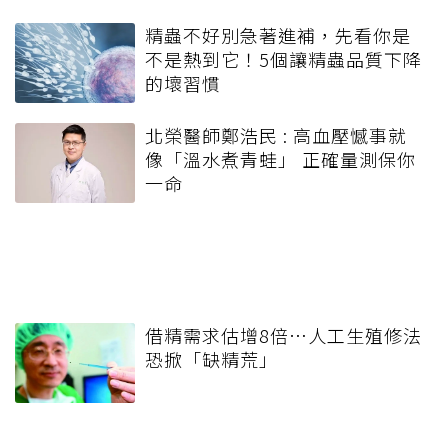
精蟲不好別急著進補，先看你是
不是熱到它！5個讓精蟲品質下降
的壞習慣
北榮醫師鄭浩民 : 高血壓憾事就
像「溫水煮青蛙」 正確量測保你
一命
借精需求估增8倍…人工生殖修法
恐掀「缺精荒」