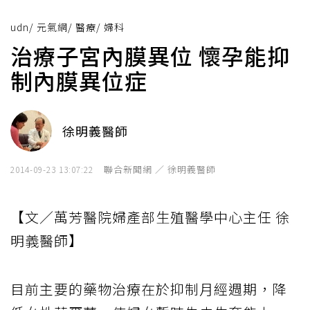
udn
/
元氣網
/
醫療
/
婦科
治療子宮內膜異位 懷孕能抑
制內膜異位症
徐明義醫師
聯合新聞網 ／ 徐明義醫師
2014-09-23 13:07:22
【文／萬芳醫院婦產部生殖醫學中心主任 徐
明義醫師】
目前主要的藥物治療在於抑制月經週期，降