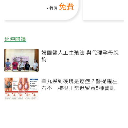
氧」高壓族在家釋放壓力無
上影音課）
免費
負擔
特價
延伸閱讀
婦團籲人工生殖法 與代理孕母脫
鉤
睪丸摸到硬塊是癌症？醫提醒左
右不一樣很正常但留意5種警訊