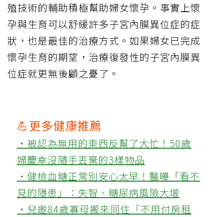
殖技術的輔助積極幫助婦女懷孕。事實上懷
孕與生育可以舒緩許多子宮內膜異位症的症
狀，也是最佳的治療方式。如果婦女已完成
懷孕生育的期望，治療復發性的子宮內膜異
位症就更無後顧之憂了。
💪更多健康推薦
‧被認為無用的東西反幫了大忙！50歲
婦慶幸沒隨手丟棄的3樣物品
‧健檢血糖正常別安心太早！醫曝「看不
見的隱患」：失智、糖尿病風險大增
‧兒邀84歲寡母搬來同住「不用付房租