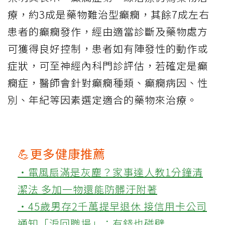
療，約3成是藥物難治型癲癇，其餘7成左右
患者的癲癇發作，經由適當診斷及藥物處方
可獲得良好控制，患者如有陣發性的動作或
症狀，可至神經內科門診評估，若確定是癲
癇症，醫師會針對癲癇種類、癲癇病因、性
別、年紀等因素選定適合的藥物來治療。
💪更多健康推薦
‧電風扇滿是灰塵？家事達人教1分鐘清
潔法 多加一物還能防髒汙附著
‧45歲男存2千萬提早退休 接信用卡公司
通知「淚回職場」：有錢也碰壁