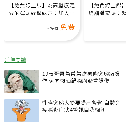
【免費線上課】為高壓族定
【免費線上課】
做的運動紓壓處方：加入行
燃脂體育課：超
動、增肌、互動元素，0基
氧」高壓族在家
免費
礎也能做！
負擔
特價
延伸閱讀
19歲哥哥為弟弟炸薯條突癲癇發
作 倒向熱油鍋臉胸嚴重燙傷
性格突然大變要提高警覺 自體免
疫腦炎症狀4警訊自我檢測