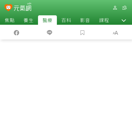
焦點
養生
醫療
百科
影音
課程
退休