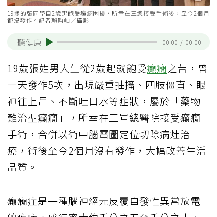
19歲的張同學自2歲起飽受癲癇困擾，所幸在三總接受手術後，至今2個月
都沒發作。記者賴昀岫／攝影
聽健康
00:00
/
00:00
19歲張姓男大生從2歲起就飽受
癲癇
之苦，曾
一天發作5次，出現嚴重抽搐、四肢僵直、眼
神往上吊、不斷吐口水等症狀，屬於「藥物
難治型癲癇」，所幸在三軍總醫院接受癲癇
手術，合併以術中腦電圖定位切除病灶治
療，術後至今2個月沒有發作，大幅改善生活
品質。
癲癇症是一種腦神經元反覆自發性異常放電