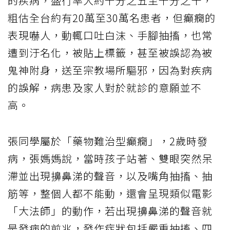
的疾病，盛行率大約千分之五至千分之十，
粗估全台約有20萬至30萬名患者，但癲癇的
表現嚇人，動輒口吐白沫、手腳抽搐，也常
遭到汙名化，被貼上標籤，甚至被誤認為被
鬼神附身，送至宗教場所驅邪，因為對疾病
的誤解，病患及家人對於就診的意願並不
高。
張同學屬於「藥物難治型癲癇」，2歲時發
病，張媽媽說，當時孩子站著、雙眼突然呆
滯並出現擤鼻涕的聲音，以及嘴角抽搐、抽
筋等，整個人都不能動，還會呈現類似電影
「大法師」的動作，若出現擤鼻涕的聲音就
是發病的前兆，發作症狀包括嚴重抽搐、四