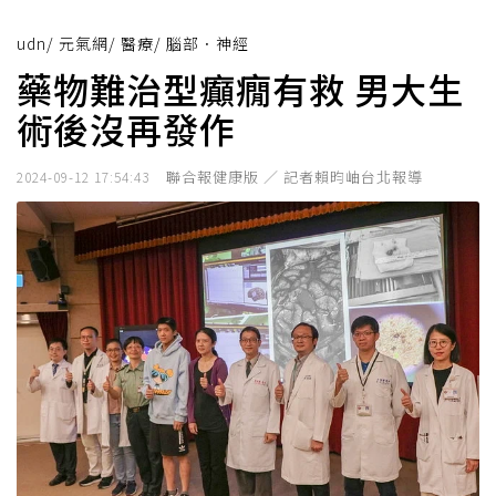
udn
/
元氣網
/
醫療
/
腦部．神經
藥物難治型癲癇有救 男大生
術後沒再發作
聯合報健康版 ／ 記者賴昀岫台北報導
2024-09-12 17:54:43