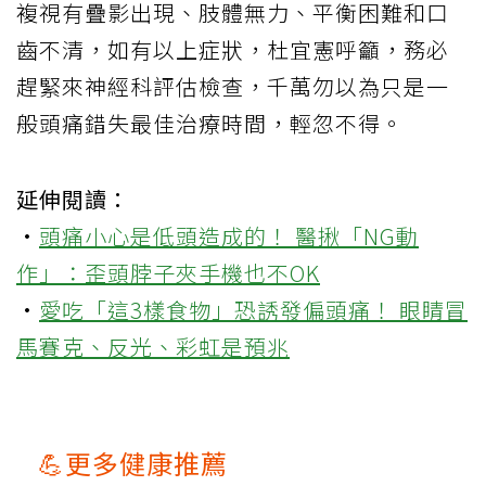
複視有疊影出現、肢體無力、平衡困難和口
齒不清，如有以上症狀，杜宜憲呼籲，務必
趕緊來神經科評估檢查，千萬勿以為只是一
般頭痛錯失最佳治療時間，輕忽不得。
延伸閱讀：
·
頭痛小心是低頭造成的！ 醫揪「NG動
作」：歪頭脖子夾手機也不OK
·
愛吃「這3樣食物」恐誘發偏頭痛！ 眼睛冒
馬賽克、反光、彩虹是預兆
💪更多健康推薦