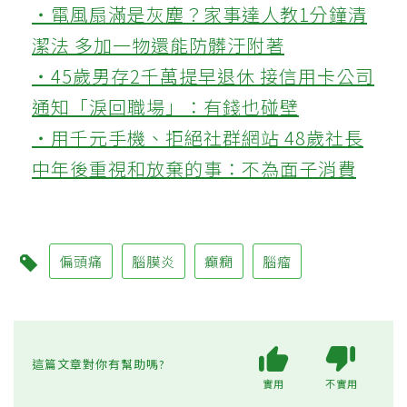
‧電風扇滿是灰塵？家事達人教1分鐘清
潔法 多加一物還能防髒汙附著
‧45歲男存2千萬提早退休 接信用卡公司
通知「淚回職場」：有錢也碰壁
‧用千元手機、拒絕社群網站 48歲社長
中年後重視和放棄的事：不為面子消費
偏頭痛
腦膜炎
癲癇
腦瘤
這篇文章對你有幫助嗎?
實用
不實用