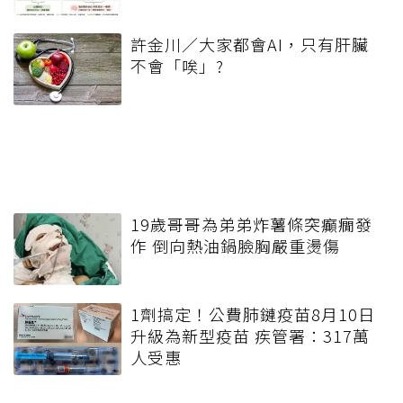
許金川／大家都會AI，只有肝臟
不會「唉」?
19歲哥哥為弟弟炸薯條突癲癇發
作 倒向熱油鍋臉胸嚴重燙傷
1劑搞定！公費肺鏈疫苗8月10日
升級為新型疫苗 疾管署：317萬
人受惠