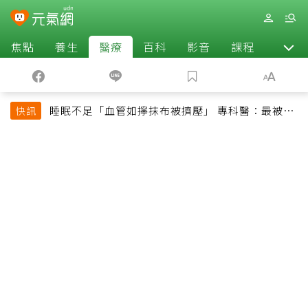
焦點
養生
醫療
百科
影音
課程
退休
睡眠不足「血管如擰抹布被擠壓」 專科醫：最被忽
快訊
略的抗老方法