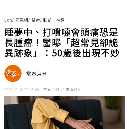
udn
/
元氣網
/
醫療
/
腦部．神經
睡夢中、打噴嚏會頭痛恐是
長腫瘤！醫曝「超常見卻詭
異跡象」：50歲後出現不妙
常春月刊
常春月刊 ／ 常春月刊
2022-11-18 00:45:00