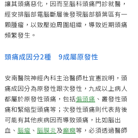
讓其頭痛惡化，因而至腦科頭痛門診就醫，
經安排腦部電腦斷層後發現腦部額葉區有一
顆腫瘤，以致壓迫周圍組織，導致近期頭痛
頻繁發生。
頭痛成因分2種 9成屬原發性
安南醫院神經內科主治醫師杜宜憲說明，頭
痛成因分為原發性跟次發性，九成以上病人
都屬於原發性頭痛，包括
偏頭痛
、叢發性頭
痛和緊縮型頭痛等；次發性頭痛則代表背後
可能有其他疾病因而導致頭痛，比如腦出
血、
腦瘤
、
腦膜炎
及
癲癇
等，必須透過醫師