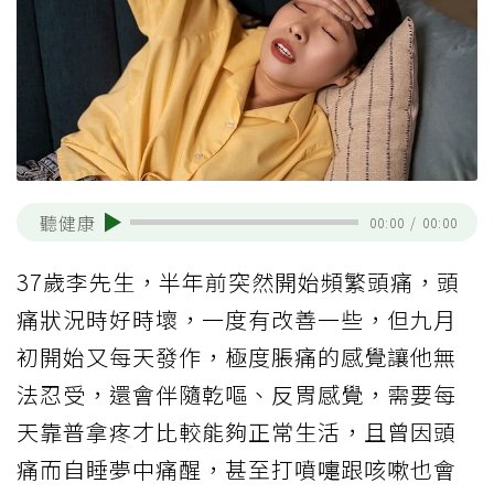
聽健康
00:00
/
00:00
37歲李先生，半年前突然開始頻繁頭痛，頭
痛狀況時好時壞，一度有改善一些，但九月
初開始又每天發作，極度脹痛的感覺讓他無
法忍受，還會伴隨乾嘔、反胃感覺，需要每
天靠普拿疼才比較能夠正常生活，且曾因頭
痛而自睡夢中痛醒，甚至打噴嚏跟咳嗽也會