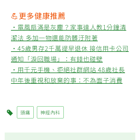
💪更多健康推薦
‧電風扇滿是灰塵？家事達人教1分鐘清
潔法 多加一物還能防髒汙附著
‧45歲男存2千萬提早退休 接信用卡公司
通知「淚回職場」：有錢也碰壁
‧用千元手機、拒絕社群網站 48歲社長
中年後重視和放棄的事：不為面子消費
頭痛
神經內科