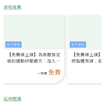
課程推薦
影片課程
影片課程
【免費線上課】為高壓族定
【免費線上課】
做的運動紓壓處方：加入行
燃脂體育課：超
動、增肌、互動元素，0基
氧」高壓族在家
免費
礎也能做！
負擔
特價
延伸閱讀