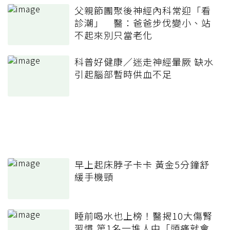
父親節團聚後神經內科常迎「看
診潮」 醫：爸爸步伐變小、站
不起來別只當老化
科普好健康／迷走神經暈厥 缺水
引起腦部暫時供血不足
早上起床脖子卡卡 黃金5分鐘舒
緩手機頸
睡前喝水也上榜！醫揭10大傷腎
習慣 第1名一堆人中「頭痛就會