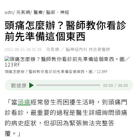
udn
/
元氣網
/
醫療
/
腦部．神經
頭痛怎麼辦？醫師教你看診
前先準備這個東西
元氣網 ／ 腦神經內科 林志豪醫師
2021-09-21 16:31:35
頭痛怎麼辦？醫師教你看診前先準備這個東西。圖／123RF
聽健康
00:00
/
00:00
「當
頭痛
經常發生而困擾生活時，到頭痛門
診看診，最重要的過程是醫生詳細詢問頭痛
的病史症狀，但卻因為緊張無法完整答
覆。」