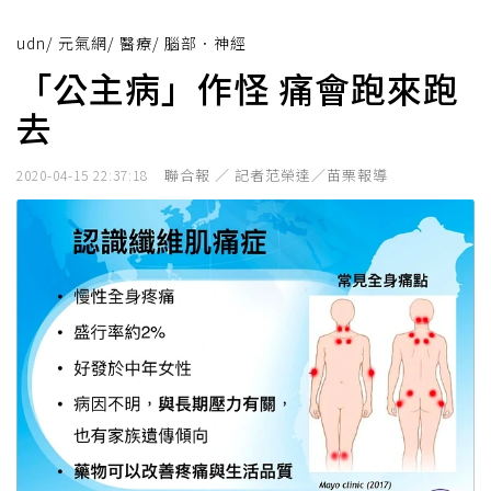
udn
/
元氣網
/
醫療
/
腦部．神經
「公主病」作怪 痛會跑來跑
去
聯合報 ／ 記者范榮達／苗栗報導
2020-04-15 22:37:18