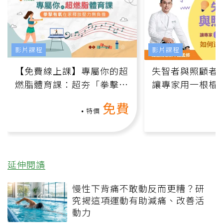
影片課程
影片課程
【免費線上課】專屬你的超
失智者與照顧者
燃脂體育課：超夯「拳擊有
讓專家用一根棍
氧」高壓族在家釋放壓力無
何逆轉退化大腦
免費
負擔
課）
特價
延伸閱讀
慢性下背痛不敢動反而更糟？研
究揭這項運動有助減痛、改善活
動力