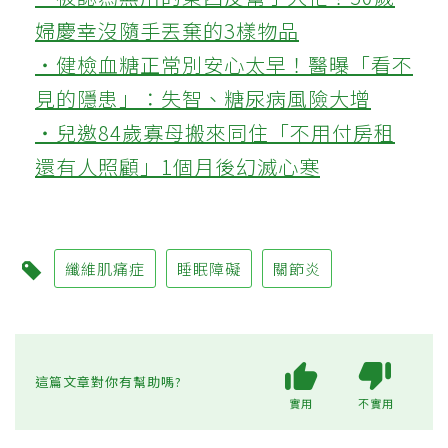
婦慶幸沒隨手丟棄的3樣物品
‧健檢血糖正常別安心太早！醫曝「看不
見的隱患」：失智、糖尿病風險大增
‧兒邀84歲寡母搬來同住「不用付房租
還有人照顧」1個月後幻滅心寒
纖維肌痛症
睡眠障礙
關節炎
這篇文章對你有幫助嗎?
實用
不實用