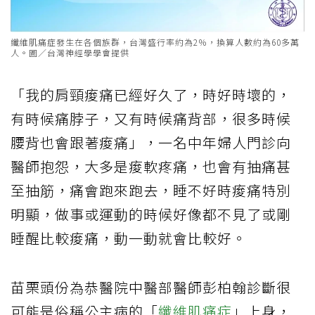
纖維肌痛症發生在各個族群，台灣盛行率約為2％，換算人數約為60多萬
人。圖／台灣神經學學會提供
「我的肩頸痠痛已經好久了，時好時壞的，
有時候痛脖子，又有時候痛背部，很多時候
腰背也會跟著痠痛」，一名中年婦人門診向
醫師抱怨，大多是痠軟疼痛，也會有抽痛甚
至抽筋，痛會跑來跑去，睡不好時痠痛特別
明顯，做事或運動的時候好像都不見了或剛
睡醒比較痠痛，動一動就會比較好。
苗栗頭份為恭醫院中醫部醫師彭柏翰診斷很
可能是俗稱公主病的「
纖維肌痛症
」上身，