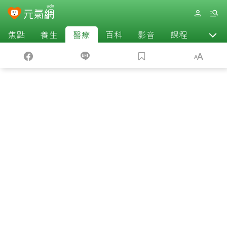
焦點
養生
醫療
百科
影音
課程
退休