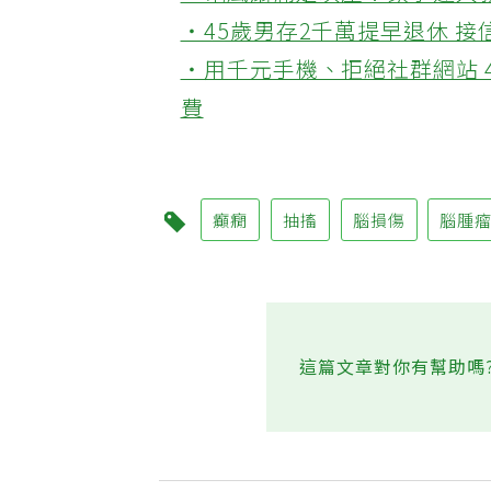
‧電風扇滿是灰塵？家事達人
‧45歲男存2千萬提早退休 
‧用千元手機、拒絕社群網站 
費
癲癇
抽搐
腦損傷
腦腫
這篇文章對你有幫助嗎