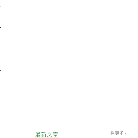
良
患
成
素
與
看更多
最新文章