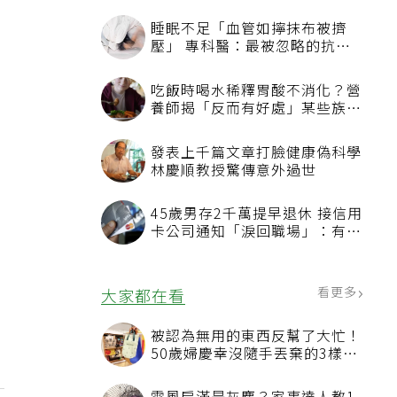
睡眠不足「血管如擰抹布被擠
壓」 專科醫：最被忽略的抗老
方法
吃飯時喝水稀釋胃酸不消化？營
養師揭「反而有好處」某些族群
才要禁
發表上千篇文章打臉健康偽科學
林慶順教授驚傳意外過世
45歲男存2千萬提早退休 接信用
卡公司通知「淚回職場」：有錢
也碰壁
看更多
大家都在看
被認為無用的東西反幫了大忙！
50歲婦慶幸沒隨手丟棄的3樣物
品