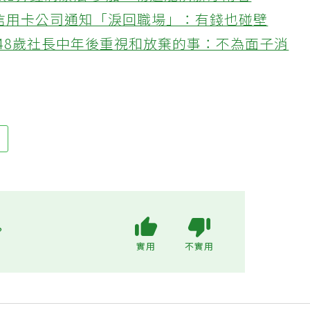
教1分鐘清潔法 多加一物還能防髒汙附著
接信用卡公司通知「淚回職場」：有錢也碰壁
48歲社長中年後重視和放棄的事：不為面子消
瘤
?
實用
不實用