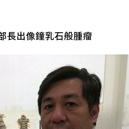
腦部長出像鐘乳石般腫瘤