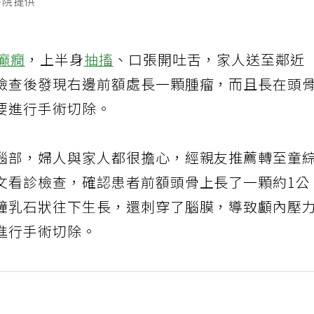
醫院提供
癲癇
，上半身
抽搐
、口張開吐舌，家人送至鄰近
檢查後發現右邊前額處長一顆腫瘤，而且長在頭
要進行手術切除。
腦部，婦人與家人都很擔心，經親友推薦轉至童
文看診檢查，確認患者前額頭骨上長了一顆約1公
鐘乳石狀往下生長，還刺穿了腦膜，導致顱內壓
進行手術切除。