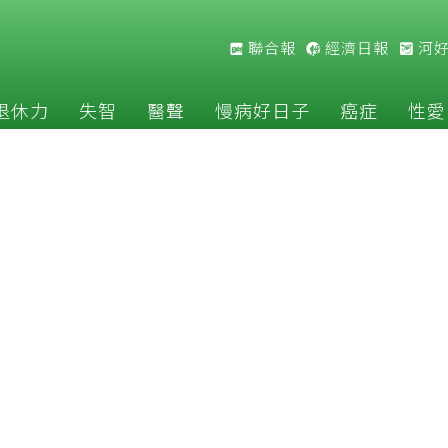
聯合報
經濟日報
河
退休力
失智
醫聲
慢病好日子
癌症
性愛