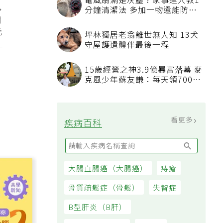
電風扇滿是灰塵？家事達人教1
分鐘清潔法 多加一物還能防髒
月
汙附著
元
坪林獨居老翁離世無人知 13犬
守屋護遺體伴最後一程
15歲經營之神3.9億暴富落幕 麥
克風少年蘇友謙：每天領700元
過日子
看更多
疾病百科
大腸直腸癌（大腸癌）
痔瘡
骨質疏鬆症（骨鬆）
失智症
B型肝炎（B肝）