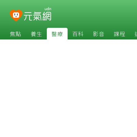
焦點
養生
醫療
百科
影音
課程