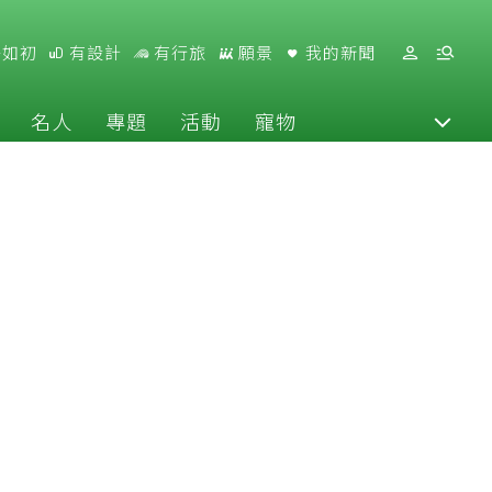
好如初
有設計
有行旅
願景
我的新聞
名人
專題
活動
寵物