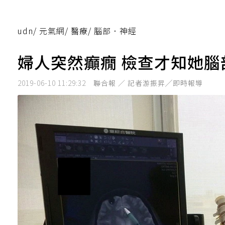
udn
/
元氣網
/
醫療
/
腦部．神經
婦人突然癲癇 檢查才知她
2019-06-10 11:29:32
聯合報 ／ 記者游振昇╱即時報導