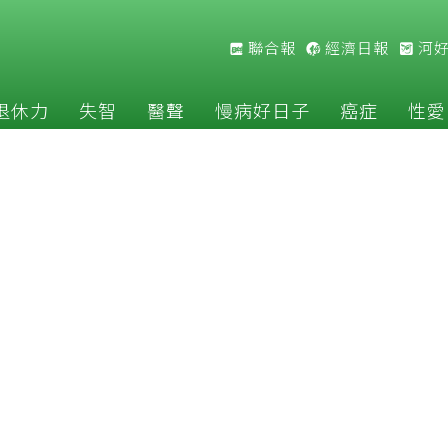
聯合報
經濟日報
河
退休力
失智
醫聲
慢病好日子
癌症
性愛