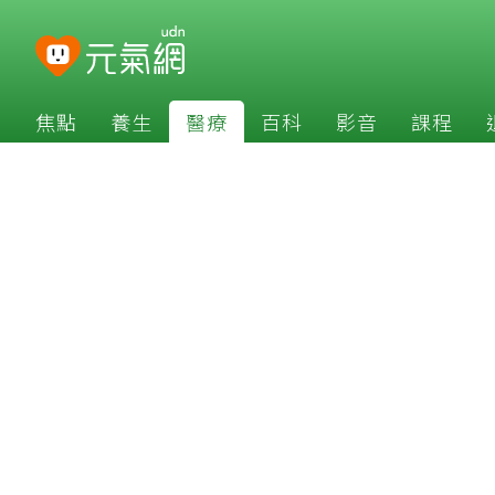
焦點
養生
醫療
百科
影音
課程