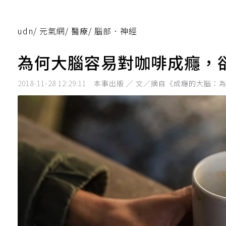
udn
/
元氣網
/
醫療
/
腦部．神經
為何大腦容易對咖啡成癮，
2018-11-28 12:29:11
本事出版 ／ 文／摘自《成癮的大腦：