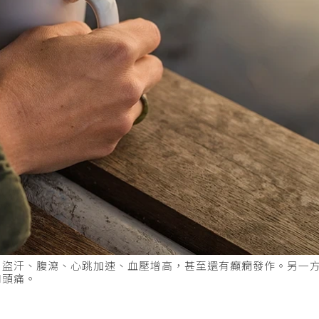
、盜汗、腹瀉、心跳加速、血壓增高，甚至還有癲癇發作。另一
和頭痛。