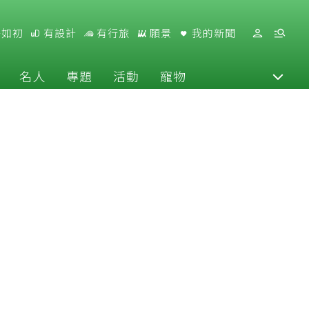
好如初
有設計
有行旅
願景
我的新聞
名人
專題
活動
寵物