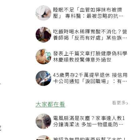
動
經
。
h
，
一
戒