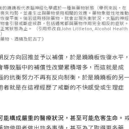
平衡的蹺蹺板代表腦神經化學處於一種無藥物狀態（舉例來說，在
學喪失均勢，並產生出與藥物使用相關的效應。藥物象徵性地推
力恢復平衡。倘若這時移除藥物，就會出現失衡狀況，大腦的神
藥物會引發戒斷症候群，包括通常都與藥物作用完全相反的症狀
。 （引用修改自John Littleton, Alcohol Healt
8。）
用藥物、酒精及尼古丁》
朝反方向回推並予以補償，於是蹺蹺板恢復水平
會導致腦中的補償性改變累積增多，而這就是成
腦的抗衡努力不再有反向制衡，於是蹺蹺板的另
用者就是在這裡經歷了戒斷的不快感受或生理症
可能構成嚴重的醫療狀況，甚至可能危害生命。