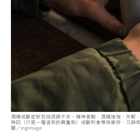
酒精戒斷症狀包括煩躁不安、精神激動、酒癮增強、失眠
啡因（只是一種溫和的興奮劑）戒斷則會導致疲勞、沉靜
圖／ingimage