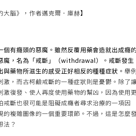
的大腦》，作者邁克爾．庫赫】
一個有癮頭的惡魔。雖然反覆用藥會造就出成癮
，名為「戒斷」（withdrawal）。戒斷發生
出與藥物所滋生的感受正好相反的種種症狀。
舉
刺激，而古柯鹼戒斷的一種症狀則是憂鬱。除了
刺激復發、使人再度使用藥物的幫凶，因為使用
怕戒斷也很可能是阻礙成癮者尋求治療的一項因
視的複雜圖像的一個重要環節。不過，這是怎麼
想法？