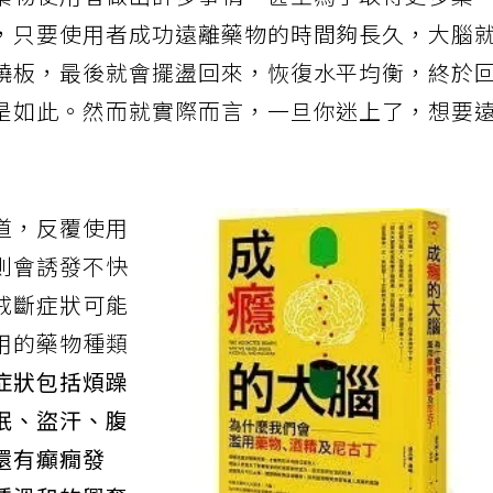
藥物使用者做出許多事情，甚至為了取得更多藥
，只要使用者成功遠離藥物的時間夠長久，大腦
蹺板，最後就會擺盪回來，恢復水平均衡，終於
是如此。然而就實際而言，一旦你迷上了，想要
道，反覆使用
則會誘發不快
戒斷症狀可能
用的藥物種類
症狀包括煩躁
眠、盜汗、腹
還有癲癇發