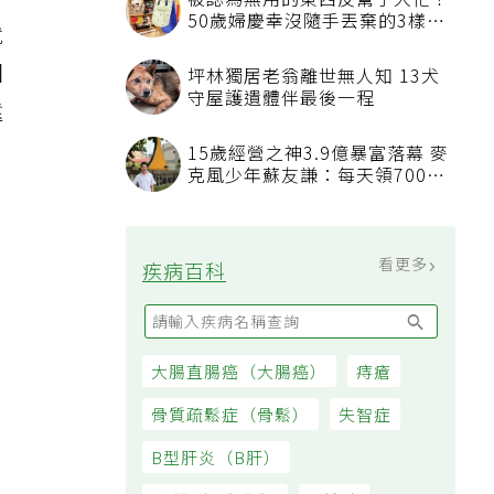
就
回
遠