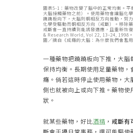
圖表5-1：藥物改變了腦中的正常均衡。
大腦接觸藥物之前）。使用藥物會讓腦化
蹺蹺板向下，大腦則朝相反方向推動，努
化學受驅動而朝相反方向（戒斷）。移除
戒斷會一直持續到能誘發適應，且重新恢復正常狀態為止
& Research World, Vol 22, 13–24, 199
圖／摘自《成癮的大腦：為什麼我們會濫
一種藥物把蹺蹺板向下推，大腦
保持均衡。長期使用足量藥物，
癮。倘若這時停止使用藥物，大
側也就被向上或向下推。藥物使
狀。
就某些藥物，好比
酒精
，
戒斷有