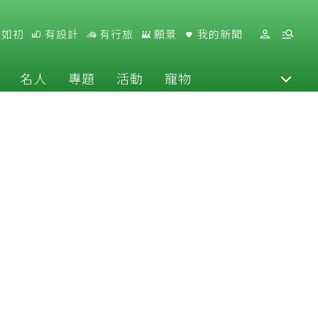
好如初
有設計
有行旅
願景
我的新聞
名人
專題
活動
寵物