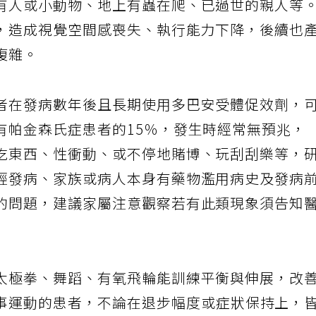
有人或小動物、地上有蟲在爬、已過世的親人等
，造成視覺空間感喪失、執行能力下降，後續也
複雜。
者在發病數年後且長期使用多巴安受體促效劑，
有帕金森氏症患者的15％，發生時經常無預兆，
吃東西、性衝動、或不停地賭博、玩刮刮樂等，
輕發病、家族或病人本身有藥物濫用病史及發病
的問題，建議家屬注意觀察若有此類現象須告知
太極拳、舞蹈、有氧飛輪能訓練平衡與伸展，改
事運動的患者，不論在退步幅度或症狀保持上，