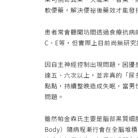
果可挑奇異果、火龍果、香蕉、
軟便藥，解決便祕後藥效才能發
患者常會聽聞坊間透過食療抗病
C、E等，但實際上目前尚無研
因自主神經控制出現問題，困擾
達五、六次以上，並非真的「尿
點點，持續整晚造成失眠，當男
問題。
雖然帕金森氏主要是腦部黑質細
Body）隨病程漸行會在全腦