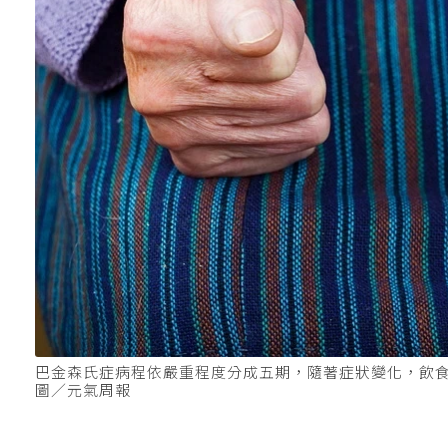
巴金森氏症病程依嚴重程度分成五期，隨著症狀變化，飲
圖／元氣周報