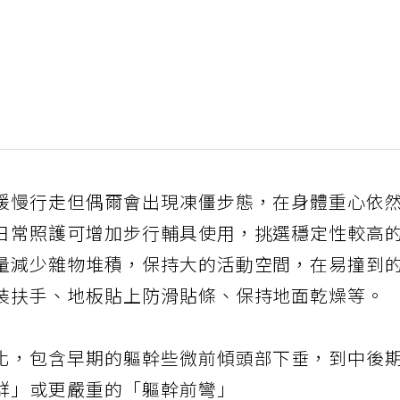
緩慢行走但偶爾會出現凍僵步態，在身體重心依
日常照護可增加步行輔具使用，挑選穩定性較高
量減少雜物堆積，保持大的活動空間，在易撞到
裝扶手、地板貼上防滑貼條、保持地面乾燥等。
化，包含早期的軀幹些微前傾頭部下垂，到中後
群」或更嚴重的「軀幹前彎」