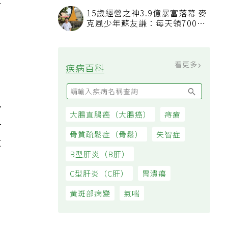
立
15歲經營之神3.9億暴富落幕 麥
克風少年蘇友謙：每天領700元
過日子
看更多
疾病百科
多
大腸直腸癌（大腸癌）
痔瘡
一
骨質疏鬆症（骨鬆）
失智症
大
B型肝炎（B肝）
C型肝炎（C肝）
胃潰瘍
黃斑部病變
氣喘