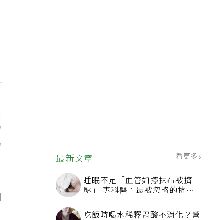
然
的
的
看更多
最新文章
睡眠不足「血管如擰抹布被擠
壓」 專科醫：最被忽略的抗老
期
方法
吃飯時喝水稀釋胃酸不消化？營