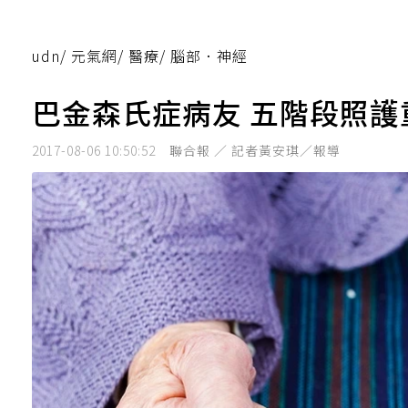
udn
/
元氣網
/
醫療
/
腦部．神經
巴金森氏症病友 五階段照護
2017-08-06 10:50:52
聯合報 ／ 記者黃安琪／報導