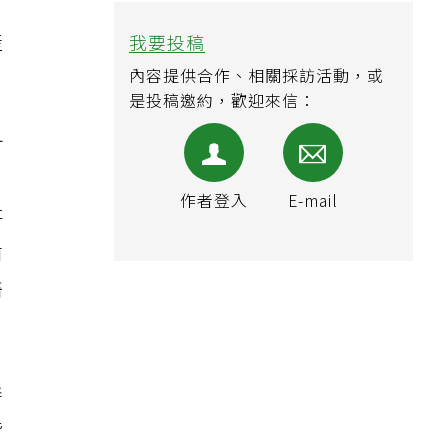
。
產
我要投稿
內容提供合作、相關採訪活動，或
是投稿邀約，歡迎來信：
可
作者登入
E-mail
研
前
醫
善
皆