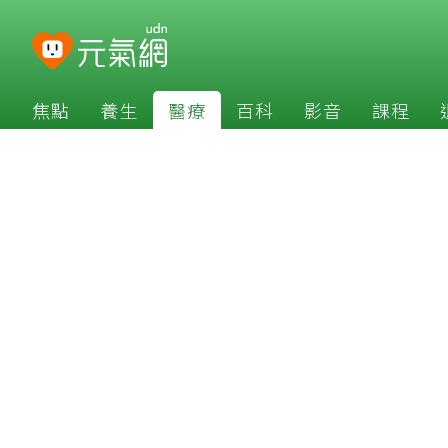
焦點
養生
醫療
百科
影音
課程