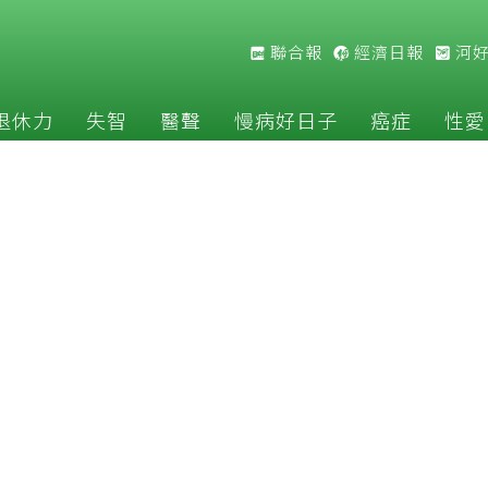
聯合報
經濟日報
河
退休力
失智
醫聲
慢病好日子
癌症
性愛