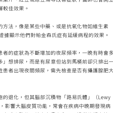
黑棗汁、紅豆或綠豆湯等改善症狀；醫師也會開
揮較佳效果。
的方法，像是某些中藥、或是抗氧化物如維生素
究證據顯示他們對帕金森氏症有延緩病程的效果。
患者的症狀為不斷增加的夜尿頻率，一晚有時會
多」想排尿，而是有尿意但站到馬桶前卻只排出
性患者出現夜間頻尿，需先檢查是否有攝護腺肥
胞的退化，但其腦部沉積物「路易氏體」（Lewy
堆積，影響大腦皮質功能，常會在疾病中晚期發現病