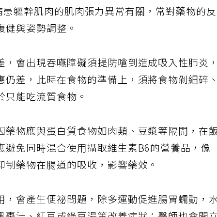
巴金森病患軀幹肌肉的肌肉張力異常有關，常對藥物的
復健與姿勢調整。
差，會出現吞嚥障礙須提防嗆到造成吸入性肺炎
應仍差，此時在食物的準備上，須將食物剁細碎
於只能吃流質食物。
因藥物應與蛋白質食物如肉類、豆漿等隔開，在
應避免同時混合使用攝取維生素B6的營養品，像
抑制藥物在腸道的吸收，影響藥效。
用，會產生便祕問題，除多運動促進腸胃蠕動，