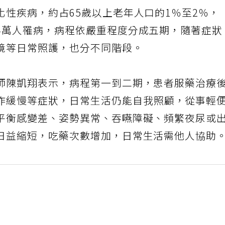
性疾病，約占65歲以上老年人口的1％至2％，
4萬人罹病，病程依嚴重程度分成五期，隨著症狀
境等日常照護，也分不同階段。
師陳凱翔表示，病程第一到二期，患者服藥治療
作緩慢等症狀，日常生活仍能自我照顧，從事輕
平衡感變差、姿勢異常、吞嚥障礙、頻繁夜尿或
日益縮短，吃藥次數增加，日常生活需他人協助