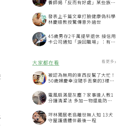
養師揭「反而有好處」某些族群
反
才要禁
發表上千篇文章打臉健康偽科學
林慶順教授驚傳意外過世
，
45歲男存2千萬提早退休 接信用
卡公司通知「淚回職場」：有錢
、
也碰壁
看更多
大家都在看
被認為無用的東西反幫了大忙！
飯
50歲婦慶幸沒隨手丟棄的3樣物
品
電風扇滿是灰塵？家事達人教1
分鐘清潔法 多加一物還能防髒
汙附著
坪林獨居老翁離世無人知 13犬
水
守屋護遺體伴最後一程