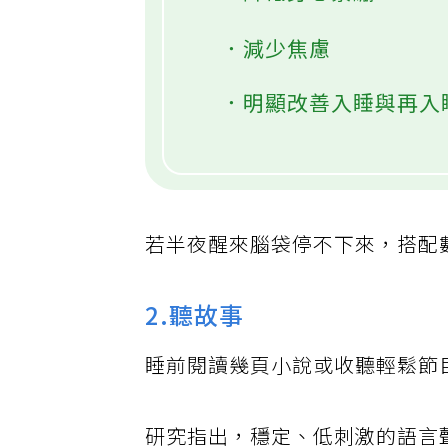
．降低身心緊繃
．減少焦慮
．明顯改善入睡與再入
若半夜醒來腦袋停不下來，搭配
2.聽故事
睡前閱讀幾頁小說或收聽輕鬆節