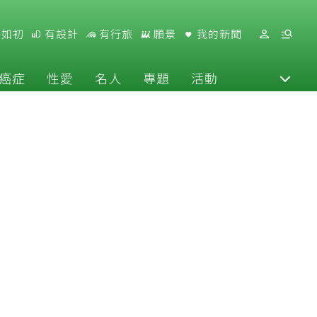
好如初
有設計
有行旅
願景
我的新聞
癌症
性愛
名人
專題
活動