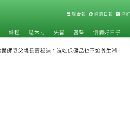
聯合報
經濟日報
河
課程
退休力
失智
醫聲
慢病好日子
佛醫師曝父親長壽秘訣：沒吃保健品也不追養生潮