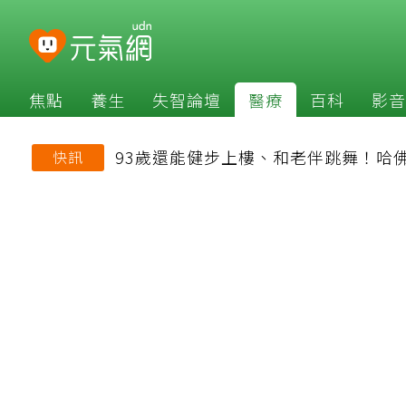
焦點
養生
失智論壇
醫療
百科
影音
93歲還能健步上樓、和老伴跳舞！哈
快訊