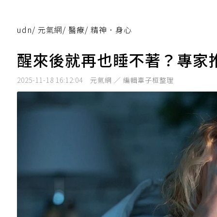
udn
/
元氣網
/
醫療
/
精神．身心
醒來後就再也睡不著？專家
2025-11-18 16:12:04
元氣網 ／ 編輯辜子桓整理