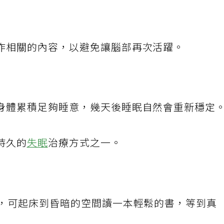
聲音有助大腦退出警覺模式，並可減少夜間覺醒
作相關的內容，以避免讓腦部再次活躍。
身體累積足夠睡意，幾天後睡眠自然會重新穩定
持久的
失眠
治療方式之一。
睡，可起床到昏暗的空間讀一本輕鬆的書，等到真