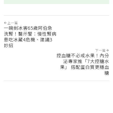
上一篇
一碗剉冰害65歲阿伯急
洗腎！醫示警：慢性腎病
患吃冰藏4危機、建議3
妙招
下一篇
控血糖不必戒水果！內分
泌專家推「7大控糖水
果」 搭配蛋白質更穩血
糖