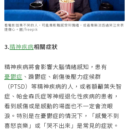
看電影如果不哭的人，可能是較難感受到情緒，或者是無法透過哭泣來表
達傷心。圖/freepik
3.
精神疾病
相關症狀
精神疾病將會影響大腦情緒感知，患有
憂鬱症
、躁鬱症、創傷後壓力症候群
（PTSD）等精神疾病的人，或者額顳葉失智
症、帕金森氏症等神經退化性疾病的患者，
看到感傷或是感動的場面也不一定會流眼
淚。特別是在憂鬱症的情況下，「感覺不到
喜怒哀樂」或「哭不出來」是常見的症狀。