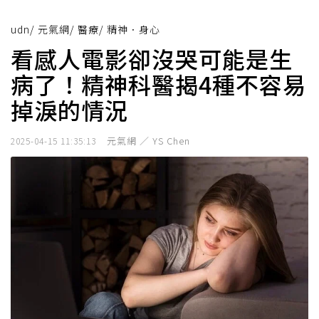
udn
/
元氣網
/
醫療
/
精神．身心
看感人電影卻沒哭可能是生
病了！精神科醫揭4種不容易
掉淚的情況
元氣網 ／ YS Chen
2025-04-15 11:35:13