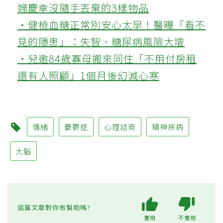
婦慶幸沒隨手丟棄的3樣物品
‧健檢血糖正常別安心太早！醫曝「看不
見的隱患」：失智、糖尿病風險大增
‧兒邀84歲寡母搬來同住「不用付房租
還有人照顧」1個月後幻滅心寒
情緒
憂鬱症
心理諮商
精神疾病
大腦
這篇文章對你有幫助嗎?
實用
不實用