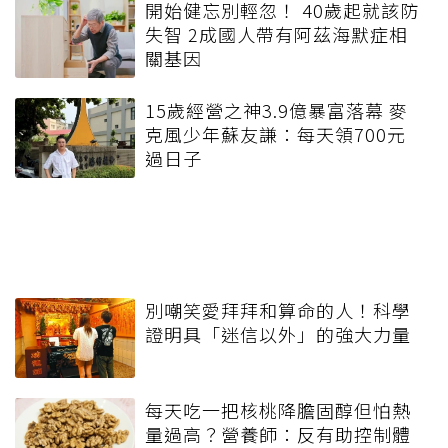
開始健忘別輕忽！ 40歲起就該防
失智 2成國人帶有阿茲海默症相
關基因
15歲經營之神3.9億暴富落幕 麥
克風少年蘇友謙：每天領700元
過日子
別嘲笑愛拜拜和算命的人！科學
證明具「迷信以外」的強大力量
每天吃一把核桃降膽固醇但怕熱
量過高？營養師：反有助控制體