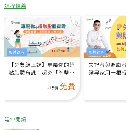
課程推薦
影片課程
影片課程
【免費線上課】專屬你的超
失智者與照顧者
燃脂體育課：超夯「拳擊有
讓專家用一根棍
氧」高壓族在家釋放壓力無
何逆轉退化大腦
免費
負擔
課）
特價
延伸閱讀