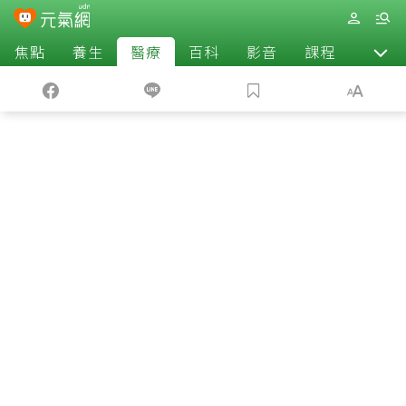
焦點
養生
醫療
百科
影音
課程
退休